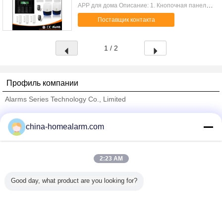
APP для дома Описание: 1. Кнопочная панель
касания, голубые backlights; голубой LCD
Поставщик контакта
показывает дату, день недели, время и подгот...
1 / 2
Профиль компании
Alarms Series Technology Co., Limited
проверенных поставщиков
china-homealarm.com
Trust Seal
Verified Suplier
2:23 AM
Главная страница
Good day, what product are you looking for?
Все продукты
Карта сайта