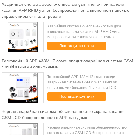
Аварийная система обеспеченностью gsm кнопочной панели
касания APP RFID умная беспроволочная с кнопочной панелью
управлением сигнала тревоги
Аварийная система обеспеченностью gsm
кнопочной панели касания APP RFID умная
беспроволочная с кнопочной панелью
управлением сигнала тревоги Описание
Поставщик контакта
·Аварийные системы обеспеченностью
взломщика RFID ·Поддержка ...
Толковейший APP 433MHZ самонаводит аварийная система GSM
с multi языками опционными
Толковейший APP 433MHZ самонаводит
аварийная система GSM с multi языками
опционными Описание: 1. Дисплеи LCD
кнопочной панели касания, своя поверхность с
Поставщик контакта
резиновый обрабатывать, чувствуют более
лучше, и более в...
Черная аварийная система обеспеченностью экрана касания
GSM LCD беспроволочная с APP для дома
Черная аварийная система обеспеченностью
экрана касания GSM LCD беспроволочная с