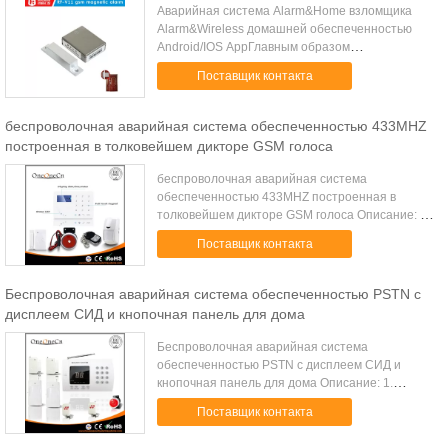
Аварийная система Alarm&Home взломщика
Alarm&Wireless домашней обеспеченностью
Android/IOS AppГлавным образом
характеристика:l открытое/близкая дверь, RF-
Поставщик контакта
V11 пошлют сообщение или шкала к binding
телефонному ном...
беспроволочная аварийная система обеспеченностью 433MHZ
построенная в толковейшем дикторе GSM голоса
беспроволочная аварийная система
обеспеченностью 433MHZ построенная в
толковейшем дикторе GSM голоса Описание: 1.
Кнопочная панель на панели, большой дисплей
Поставщик контакта
касания LCD для того чтобы показать меню
УСТАНОВКИ. ...
Беспроволочная аварийная система обеспеченностью PSTN с
дисплеем СИД и кнопочная панель для дома
Беспроволочная аварийная система
обеспеченностью PSTN с дисплеем СИД и
кнопочная панель для дома Описание: 1.
Главный блок получит сигнал от детекторов
Поставщик контакта
когда детекторы обнаружили любой
предохранитель была вызва...