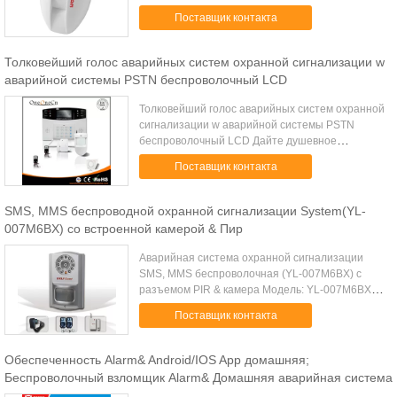
Двойная частота (первоначально ввоз) и низкая
Поставщик контакта
инструкция голоса *when некоторая несанк...
Толковейший голос аварийных систем охранной сигнализации w
аварийной системы PSTN беспроволочный LCD
Толковейший голос аварийных систем охранной
сигнализации w аварийной системы PSTN
беспроволочный LCD Дайте душевное
спокойствие зная ваш дом безопасен!
Поставщик контакта
Описание: Устанавливать аварийную систему в
дом или дело п...
SMS, MMS беспроводной охранной сигнализации System(YL-
007M6BX) со встроенной камерой & Пир
Аварийная система охранной сигнализации
SMS, MMS беспроволочная (YL-007M6BX) с
разъемом PIR & камера Модель: YL-007M6BX 1.
Примите tri-диапазон GSM беспроводная сеть
Поставщик контакта
900/1800/1900 MHz. 2. Разъем 300, цифровой ...
Обеспеченность Alarm& Android/IOS App домашняя;
Беспроволочный взломщик Alarm& Домашняя аварийная система