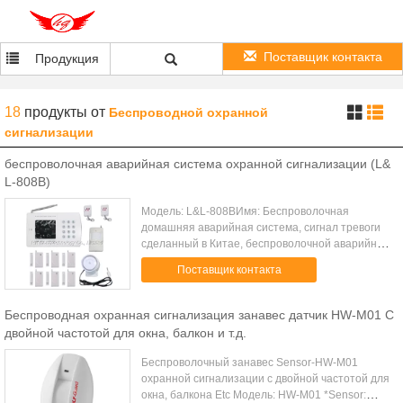
Поставщик контакта
Продукция
18
продукты
от
Беспроводной охранной
сигнализации
беспроволочная аварийная система охранной сигнализации (L&
L-808B)
Модель: L&L-808BИмя: Беспроволочная
домашняя аварийная система, сигнал тревоги
сделанный в Китае, беспроволочной аварийной
системе охранной сигнализации для домашней
Поставщик контакта
обеспеченности, домашнего сигнала тревоги,
с...
Беспроводная охранная сигнализация занавес датчик HW-M01 С
двойной частотой для окна, балкон и т.д.
Беспроволочный занавес Sensor-HW-M01
охранной сигнализации с двойной частотой для
окна, балкона Etc Модель: HW-M01 *Sensor: