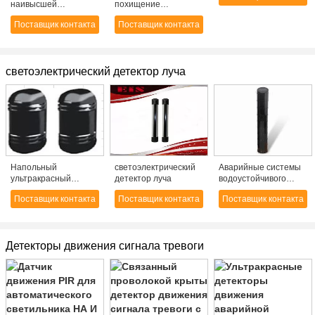
наивысшей
похищение
кнопочной панели
мощности
отслежывателя GPS
касания
Поставщик контакта
Поставщик контакта
радиочастоты
мотовелосипеда,
CDMA/GSM/DCS для
GSM GPS отслеживая
тюрем/военное
20mA
светоэлектрический детектор луча
Напольный
светоэлектрический
Аварийные системы
ультракрасный
детектор луча
водоустойчивого
двойной датчик
светоэлектрического
Поставщик контакта
Поставщик контакта
Поставщик контакта
детектора луча (ABT-
детектора луча
20/30/40)
солнечные
приведенные в
действие, анти- -
Детекторы движения сигнала тревоги
ножницы