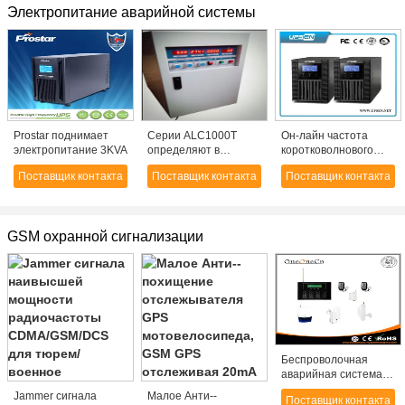
Электропитание аварийной системы
Prostar поднимает
Серии ALC1000T
Он-лайн частота
электропитание 3KVA
определяют в
коротковолнового
электропитание
диапазона 1k UPS,
Поставщик контакта
Поставщик контакта
Поставщик контакта
частоты AC 3
2k, 3k, одиночная
переменное
фаза,
электропитание UPS
широкого ряда ввода
GSM охранной сигнализации
напряжения он-лайн
Беспроволочная
аварийная система
обеспеченностью
Jammer сигнала
Малое Анти--
Поставщик контакта
GSM дома с экраном