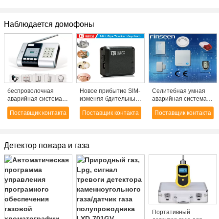
соединяясь кабелем
Наблюдается домофоны
беспроволочная
Новое прибытие SIM-
Селитебная умная
аварийная система
изменяя бдительный
аварийная система
охранной
ядровый
локальных сетей
Поставщик контакта
Поставщик контакта
Поставщик контакта
сигнализации (AF-
отслежыватель GPS
охранной
004)
автомобиля
сигнализации IP
охранной
сигнализации RF-V8
Детектор пожара и газа
миниый GPS датчика
личный
Портативный