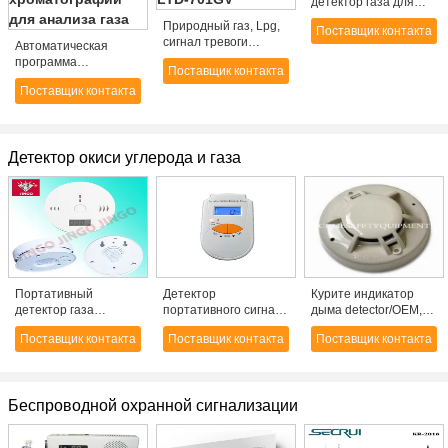
детектор газа для
CH4
Природный газ, Lpg,
Поставщик контакта
сигнал тревоги
Автоматическая
детектора
программа
Поставщик контакта
каменноугольного
управления
газа/датчик газа
Поставщик контакта
програмного
полупроводника LYD-
обеспечения газовой
701GV
хроматографии для
анализа газа
Детектор окиси углерода и газа
Портативный
Детектор
Курите индикатор
детектор газа
портативного сигнала
дыма detector/OEM,
датчика CO пожарной
тревоги окиси
пожарную
Поставщик контакта
Поставщик контакта
Поставщик контакта
сигнализации (окиси
углерода handheld
сигнализацию,
углерода) с зондом
детектор газа
Беспроводной охранной сигнализации