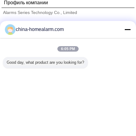
Профиль компании
Alarms Series Technology Co., Limited
проверенных поставщиков
china-homealarm.com
Trust Seal
Verified Suplier
6:05 PM
Главная страница
Good day, what product are you looking for?
Все продукты
Карта сайта
контактные данные
Отправить запрос
Измените язык