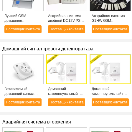
Лучший GSM
Аварийная система
Аварийная система
домашняя
двойной DC12V PSTN
G1HW GSM
сигнализация с
и GSM сети
домашняя
Поставщик контакта
Поставщик контакта
Поставщик контакта
цветной ЖК-дисплей
домашняя 300mA,
CX-G50B
дистанционный
регулятор
Домашний сигнал тревоги детектора газа
Вставляемый
Домашний
Домашний
домашний сигнал
каменноугольный газ
каменноугольный газ
тревоги детектора
сигнала тревоги
сигнала тревоги
Поставщик контакта
Поставщик контакта
Поставщик контакта
природного газа,
детектора
детектора
детектор утечки газа
воспламеняющего
воспламеняющего
lpg
газа/газ/природный
газа/газ/природный
газ петролеума
газ петролеума
Аварийная система вторжения
детектор жидкостный
детектор жидкостный