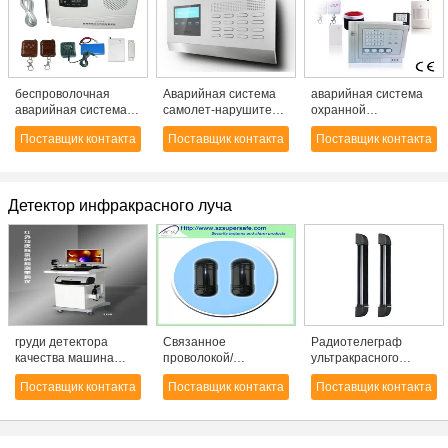
беспроволочная
Аварийная система
аварийная система
аварийная система
самолет-нарушителя
охранной
охранной
SMS
сигнализации 4 зон
Поставщик контакта
Поставщик контакта
Поставщик контакта
сигнализации для
обеспеченностью
беспроволочная для
держать домашний
беспроволочная,
домашней
сейф (AF-001)
беспроволочные
безопасности (KR-
охранные
2008)
Детектор инфракрасного луча
сигнализации, офис
груди детектора
Связанное
Радиотелеграф
качества машина
проволокой/
ультракрасного
горячей
беспроволочное
детектора луча
Поставщик контакта
Поставщик контакта
Поставщик контакта
ультракрасной bubby
активное
крытый, напольные 5
поднимаясь
инфракрасный
до 60m, 6/8/10 лучей
испускает лучи лучи
детектора 2