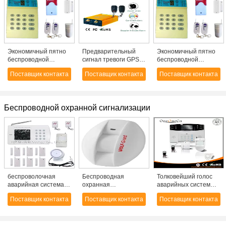
Экономичный пятно
Предварительный
Экономичный пятно
беспроводной
сигнал тревоги GPS
беспроводной
сигнализации
корабля GSM GPRS
сигнализации
Поставщик контакта
Поставщик контакта
Поставщик контакта
системы CX-54
отслеживая набор с
системы CX-54
опасностью/сиреной,
замком двери/
открывает, зуммер
Беспроводной охранной сигнализации
скорости, датчик
Doppler
беспроволочная
Беспроводная
Толковейший голос
аварийная система
охранная
аварийных систем
охранной
сигнализация
охранной
Поставщик контакта
Поставщик контакта
Поставщик контакта
сигнализации (L& L-
занавес датчик HW-
сигнализации w
808B)
M01 С двойной
аварийной системы
частотой для окна,
PSTN
балкон и т.д.
беспроволочный LCD