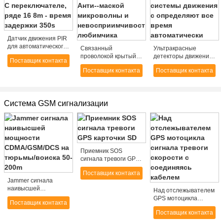
Датчик движения PIR
для автоматического
Связанный
Ультракрасные
светильника НА И С
проволокой крытый
детекторы движения
Поставщик контакта
переключателе, ряде
детектор движения
аварийной системы
16 8m - время
Поставщик контакта
Поставщик контакта
сигнала тревоги с
движения с
задержки 350s
Анти--маской
определяют все
микроволны и
время автоматически
невосприимчивостью
Система GSM сигнализации
любимчика
Приемник SOS
сигнала тревоги GPS
карточки SD
Поставщик контакта
Jammer сигнала
наивысшей
Над отслежывателем
мощности
GPS мотоцикла
Поставщик контакта
CDMA/GSM/DCS на
сигнала тревоги
тюрьмы/воиска 50-
Поставщик контакта
скорости с
200m