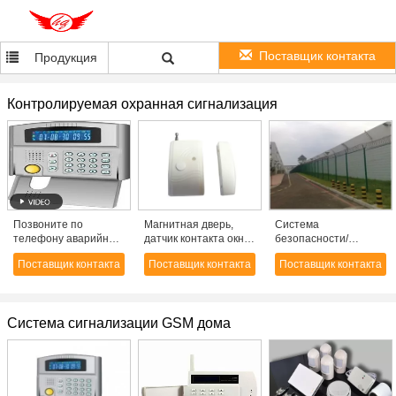
Поставщик контакта
Продукция
Контролируемая охранная сигнализация
Позвоните по
Магнитная дверь,
Система
телефону аварийной
датчик контакта окна
безопасности/
системе охранных
для GSM/PSTN
охранная
Поставщик контакта
Поставщик контакта
Поставщик контакта
сигнализаций
контролировала
сигнализация
контроля домашней
аварийную систему
предохранения от
обеспеченностью
охранных
периметра
сети толковейшей
сигнализаций
толковейшие
Система сигнализации GSM дома