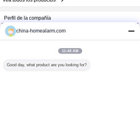
Perfil de la compañía
Alarms Series Technology Co., Limited
china-homealarm.com
proveedores calificados
Trust Seal
Verified Suplier
11:48 AM
Good day, what product are you looking for?
Inicio
Todos los productos
Mapa del Sitio
Contactar Ahora
Solicitar una cotización
Cambie la lengua