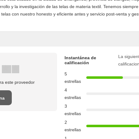
rollo y la investigación de las telas de materia textil. Tenemos siempre 
 telas con nuestro honesto y eficiente antes y servicio post-venta y ges
La siguient
Instantánea de
calificación
calificacio
5
estrellas
ra este proveedor
4
estrellas
una
3
estrellas
2
estrellas
1