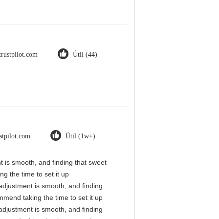
trustpilot.com
Útil (44)
stpilot.com
Útil (1w+)
nt is smooth, and finding that sweet
g the time to set it up
l adjustment is smooth, and finding
mmend taking the time to set it up
l adjustment is smooth, and finding