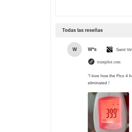
Todas las reseñas
W
W*s
trustpilot.com
"I love how the Pico 4 h
eliminated！