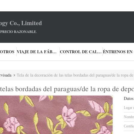
ogy Co., Limited
, PRECIO RAZONABLE.
SOTROS
VIAJE DE LA FÁBRICA
CONTROL DE CALIDAD
rvisada
Tela de la decoración de las telas bordadas del paraguas/de la ropa de
 telas bordadas del paraguas/de la ropa de depo
Datos
Lugar 
Nombre
Certifi