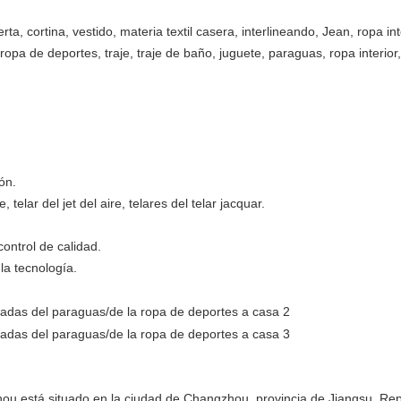
rta, cortina, vestido, materia textil casera, interlineando, Jean, ropa in
ropa de deportes, traje, traje de baño, juguete, paraguas, ropa interior,
ón.
 telar del jet del aire, telares del telar jacquar.
control de calidad.
la tecnología.
zhou está situado en la ciudad de Changzhou, provincia de Jiangsu, Re