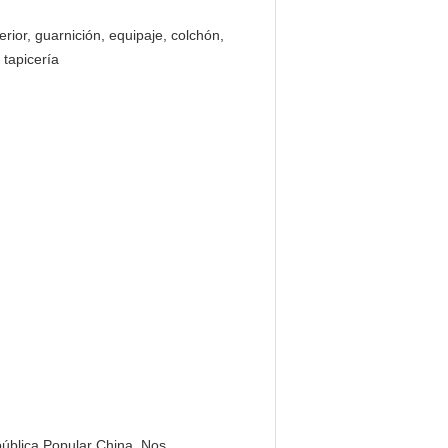
terior, guarnición, equipaje, colchón,
 tapicería
pública Popular China. Nos