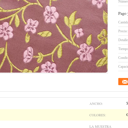
Número
Pago 
Cantid
Precio:
Detall
Tiempo
Condic
Capacid
ANCHO:
5
COLORES:
C
LA MUESTRA