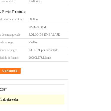
 de modelo:
LY-004LC
y Envío Términos:
ad de orden mínima:
3000 m
USD2-6.00/M
es de empaquetado:
ROLLO DE EMBALAJE
 de entrega:
25 días
iones de pago:
L/C o T/T por adelantado
ad de la fuente:
20000MTS/Month
Contacto
7/58"
ualquier color