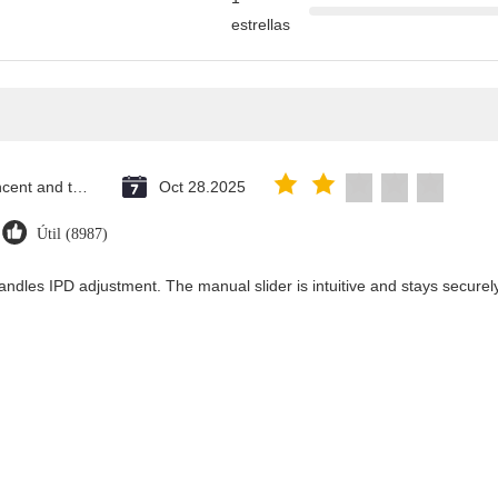
estrellas
Saint Vincent and the Grenadines
Oct 28.2025
Útil (8987)
andles IPD adjustment. The manual slider is intuitive and stays securely 