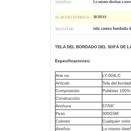
DISEÑOS:
Lo mismo diseñan o nuevo
EL BULTO ENTREGA:
30 DÍAS
RESALTAR:
tela casera bordada d
TELA DEL BORDADO DEL SOFÁ DE LA
Especificaciones:
Arte no.
LY-004LC
Artículo
Tela del borda
Composición
Poliéster 100%
Construcción
Anchura
57/58"
Peso
300GSM
Colores
Cualquier color
diseños
Lo mismo diseñ