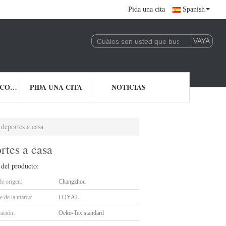
Pida una cita
Spanish
ÉNTRENOS EN CONTACTO CON
PIDA UNA CITA
NOTICIAS
 deportes a casa
rtes a casa
 del producto:
de origen:
Changzhou
 de la marca:
LOYAL
cación:
Oeko-Tex standard