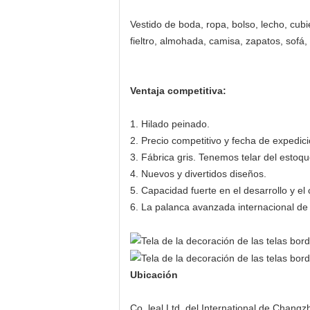
Vestido de boda, ropa, bolso, lecho, cubie
fieltro, almohada, camisa, zapatos, sofá, 
Ventaja competitiva:
1. Hilado peinado.
2. Precio competitivo y fecha de expedici
3. Fábrica gris. Tenemos telar del estoque,
4. Nuevos y divertidos diseños.
5. Capacidad fuerte en el desarrollo y el 
6. La palanca avanzada internacional de 
Ubicación
Co. leal Ltd. del International de Chang