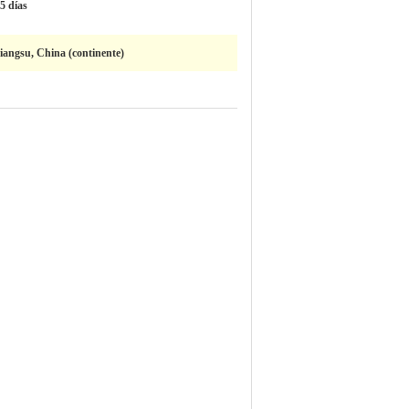
5 días
iangsu, China (continente)