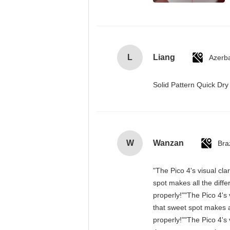
L
Liang
Azerba
Solid Pattern Quick D
W
Wanzan
Braz
"The Pico 4's visual cla
spot makes all the diff
properly!""The Pico 4's 
that sweet spot makes a
properly!""The Pico 4's 