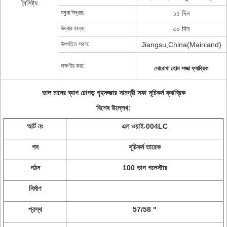
বৈশিষ্ট্য
নমুনা উদ্ধার:
১৫ দিন
উদ্ধার বাল্ক:
৩০ দিন
উৎপত্তি স্থল:
Jiangsu,China(Mainland)
লক্ষণীয় করা:
দোরোখা হোম সজ্জা ফ্যাব্রিক
ভাল মানের ব্যাগ চোপড় গৃহসজ্জার সামগ্রী সফা সূচিকর্ম ফ্যাব্রিক
বিশেষ উল্লেখ:
আর্ট নং
এল ওয়াই-004LC
পদ
সূচিকর্ম তারেক
গঠন
100 ভাগ পলেস্টার
নির্মাণ
প্রস্থ
57/58 "