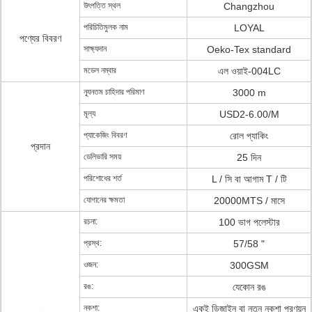
উৎপত্তি স্থল
Changzhou
পরিচিতিমুলক নাম
LOYAL
পণ্যের বিবরণ
সাক্ষ্যদান
Oeko-Tex standard
মডেল নম্বার
এল ওয়াই-004LC
ন্যূনতম চাহিদার পরিমাণ
3000 m
মূল্য
USD2-6.00/M
প্যাকেজিং বিবরণ
রোল প্যাকিং
প্রদান
ডেলিভারি সময়
25 দিন
পরিশোধের শর্ত
L / সি বা আগাম T / টি
যোগানের ক্ষমতা
20000MTS / মাসে
রচনা:
100 ভাগ পলেস্টার
প্রস্থ:
57/58 "
ওজন:
300GSM
রঙ:
যেকোন রঙ
নকশা:
একই ডিজাইন বা নতুন নকশা প্রণয়ন