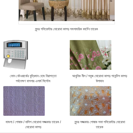
সুন্দর পলিয়েস্টার দোরোখা কাপড় সমসাময়িক কার্টেন তারেক
ফোন নেটওয়ার্কের বুদ্ধিমান হোম নিরাপত্তা
আধুনিক নীল / সবুজ দোরোখা কাপড় গার্মেন্টস কাপড়
পর্যবেক্ষণ বাগলার এলার্ম সিস্টেম
উপাদান
মামলা / পোষাক / বালিশ দোরোখা সজ্জকার তারেক /
সুন্দর সজ্জকার পোষাক সফা পলিয়েস্টার দোরোখা
দোরোখা কাপড়
তারেক