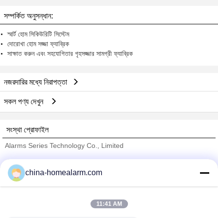
সম্পর্কিত অনুসন্ধান:
স্মার্ট হোম সিকিউরিটি সিস্টেম
দোরোখা হোম সজ্জা ফ্যাব্রিক
সাক্ষাত করুন এবং সহযোগিতার গৃহসজ্জার সামগ্রী ফ্যাব্রিক
নজরদারির মধ্যে নিরাপত্তা
সকল পণ্য দেখুন
সংস্থা প্রোফাইল
Alarms Series Technology Co., Limited
যাচাইকৃত সরবরাহকারী
china-homealarm.com
Trust Seal
Verified Suplier
11:41 AM
বাড়ি