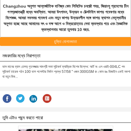
Changzhou অনুগত আন্তর্জাতিক বাণিজ্য কোং লিমিটেড চনজ়ৌ শহর, জিয়াংসু প্রদেশের চীন
গণপ্রজাতন্ত্রী মধ্যে অবস্থিত. আমরা উৎপাদন, উন্নয়ন ও টেক্সটাইল কাপড় গবেষণার মধ্যে
বিশেষজ্ঞ. আমরা সবসময় গবেষণা এবং নতুন কাপড় উন্নয়নশীল সঙ্গে কাপড় ফ্যাশন নেতৃস্থানীয়
অনুগত হচ্ছে আছে আমাদের সৎ ও দক্ষ আগে ও বিক্রয়োত্তর সেবা ব্যবস্থার পরে এবং বৈজ্ঞানিক
ব্যবস্থাপনার আরো তুলনায় 10 বছর.
চুক্তি যোগানদাতা
নজরদারির মধ্যে নিরাপত্তা
ভাল মানের ব্যাগ চোপড় গৃহসজ্জার সামগ্রী সফা সূচিকর্ম ফ্যাব্রিক বিশেষ উল্লেখ: আর্ট নং এল ওয়াই-004LC পদ
সূচিকর্ম তারেক গঠন 100 ভাগ পলেস্টার নির্মাণ প্রস্থ 57/58 " ওজন 300GSM রং কোন রঙ ডিজাইন একই নকশা
বা নতুন বিক...
তুমি এটাও পছন্দ করতে পারো