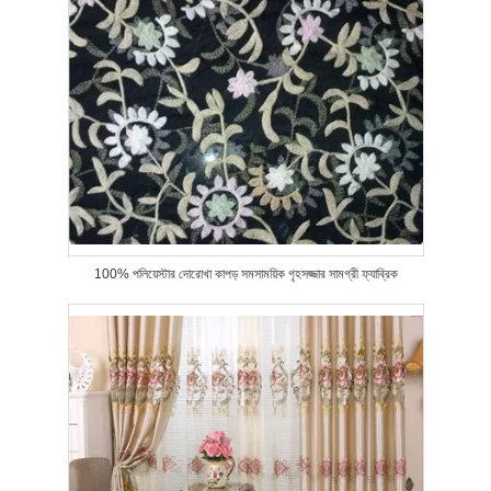
100% পলিয়েস্টার দোরোখা কাপড় সমসাময়িক গৃহসজ্জার সামগ্রী ফ্যাব্রিক