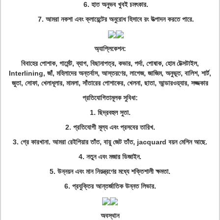
6. হাত অনুভব খুবই চমৎকার.
7. আমরা নকশা এবং ক্লায়েন্টের অনুরোধ হিসাবে রং উত্পাদন করতে পারে.
অ্যাপ্লিকেশন:
বিবাহের পোশাক, গার্মেন্ট, ব্যাগ, বিছানাপত্র, কভার, পর্দা, পোষাক, হোম টেক্সটাইল,
Interlining, জাঁ, মহিলাদের অন্তর্বাস, আস্তরণের, লাগেজ, জাজিম, অনুভূত, বালিশ, শার্ট,
জুতা, সোফা, খেলাধূলার, মামলা, সাঁতারের পোশাকের, খেলনা, ছাতা, আন্ডারওয়্যার, সজ্জকার
প্রতিযোগিতামূলক সুবিধা:
1. ছিদ্রবহুল সুতা.
2. প্রতিযোগী মূল্য এবং প্রসবের তারিখ.
3. গ্রে কারখানা. আমরা রেইপিয়ার তাঁত, বায়ু জেট তাঁত, jacquard বয়ন মেশিন আছে.
4. নতুন এবং মজার ডিজাইন.
5. উন্নয়ন এবং মান নিয়ন্ত্রণের মধ্যে শক্তিশালী ক্ষমতা.
6. প্রযুক্তির আন্তর্জাতিক উন্নত লিভার.
অবস্থান