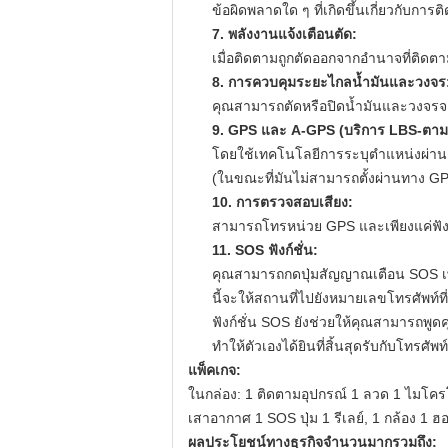
ข้อผิดพลาดใด ๆ ที่เกิดขึ้นเกี่ยวกับการ
7. พลังงานแจ้งเตือนตัด:
เมื่อติดตามถูกตัดออกจากอำนาจที่ติดตาม
8. การควบคุมระยะไกลน้ำมันและวงจร
คุณสามารถตัดหรือปิดน้ำมันและวงจรจา
9. GPS และ A-GPS (บริการ LBS-ตามส
โดยใช้เทคโนโลยีการระบุตำแหน่งผ่านด
(ในขณะที่มันไม่สามารถตั้งผ่านทาง GP
10. การตรวจสอบเสียง:
สามารถโทรหน่วย GPS และเพียงแค่ฟังใ
11. SOS ฟังก์ชั่น:
คุณสามารถกดปุ่มสัญญาณเตือน SOS เพื
นี้จะให้สถานที่ไปยังหมายเลขโทรศัพท์ที
ฟังก์ชั่น SOS ยังช่วยให้คุณสามารถพูด
ทำให้ตัวเองได้ยินที่สิ้นสุดรับกับโทรศัพท์
แพ็คเกจ:
ในกล่อง: 1 ติดตามอุปกรณ์ 1 ลวด 1 ไมโค
เสาอากาศ 1 SOS ปุ่ม 1 รีเลย์, 1 กล้อง 1 ฮ
ผลประโยชน์ทางธุรกิจจำนวนมากรวมถึง: