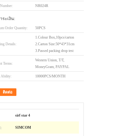
 Number:
NR024R
ำระเงิน:
m Order Quantity:
50PCS
1.Colour Box,10pcs/carton
ing Details:
2.Carton Size:50*43*31cm
3.Passed packing drop test
Western Union, T/T,
t Terms:
MoneyGram, PAYPAL
Ability:
10000PCS/MONTH
ติดต่อ
sirf star 4
:
SIMCOM