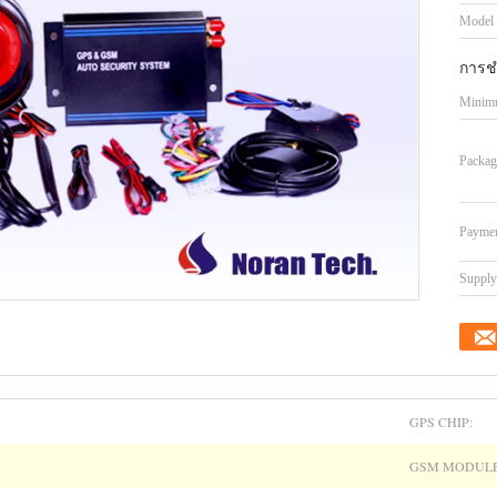
Model
การช
Minimu
Packag
Paymen
Supply 
GPS CHIP:
GSM MODULE