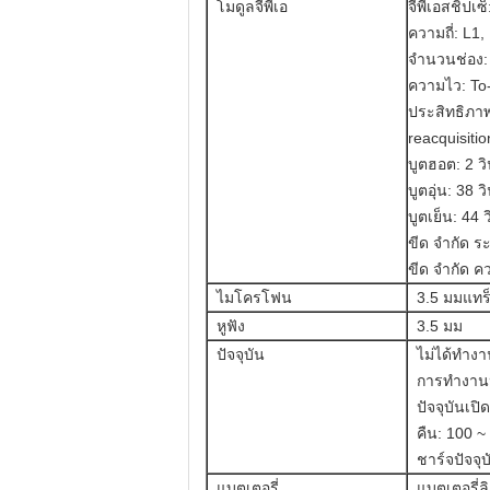
โมดูลจีพีเอ
จีพีเอสชิปเซ็
ความถี่: L1
จำนวนช่อง:
ความไว: To
ประสิทธิภา
reacquisitio
บูตฮอต: 2 วิ
บูตอุ่น: 38 ว
บูตเย็น: 44 ว
ขีด จำกัด ร
ขีด จำกัด ค
ไมโครโฟน
3.5 มมแทร็
หูฟัง
3.5 มม
ปัจจุบัน
ไม่ได้ทำงา
การทำงานป
ปัจจุบันเป
คืน: 100 
ชาร์จปัจจุ
แบตเตอรี่
แบตเตอรี่ล