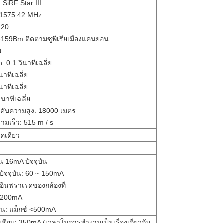
: SiRF Star III
, 1575.42 MHz
 20
-159Bm ติดตามซูพีเรียเมืองแคนยอน
พ
n: 0.1 วินาทีเฉลี่ย
นาทีเฉลี่ย.
ินาทีเฉลี่ย.
ินาทีเฉลี่ย.
ะดับความสูง: 18000 เมตร
วามเร็ว: 515 m / s
คเดียว
น 16mA ปัจจุบัน
ัจจุบัน: 60 ~ 150mA
ิดอินฟราเรดของกล้องที่
~ 200mA
บัน: แม็กซ์ <500mA
ิเธียม: 350mA (เวลาในการทำงานเป็นเรื่องเกี่ยวกับ