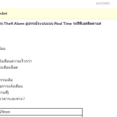
BATTERY:
cker
-Theft Alarm อุปกรณ์ระบบแบบ Real Time รถจีพีเอสติดตามส
ตือน
้งเตือนความเร็วกว่า
้งเตือนช็อต
กรรมเดิม
ื้อการแจ้งเตือน
นที่)
วงเวลาระยะทาง /
* 29mm