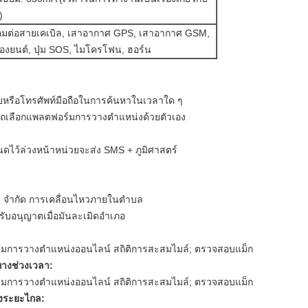
)
ื่อมต่อสายเคเบิล, เสาอากาศ GPS, เสาอากาศ GSM,
่องยนต์, ปุ่ม SOS, ไมโครโฟน, ฮอร์น
รือโทรศัพท์มือถือในการค้นหาในเวลาใด ๆ
เลือกแพลตฟอร์มการวางตำแหน่งด้วยตัวเอง
หนดไว้ล่วงหน้าหน่วยจะส่ง SMS + ภูมิศาสตร์
ี่จะ จำกัด การเคลื่อนไหวภายในตำบล
้รับอนุญาตเมื่อมันละเมิดอำเภอ
มการวางตำแหน่งออนไลน์ สถิติการสะสมไมล์; ตรวจสอบแม็ก
ทางช่วงเวลา:
มการวางตำแหน่งออนไลน์ สถิติการสะสมไมล์; ตรวจสอบแม็ก
องระยะไกล: