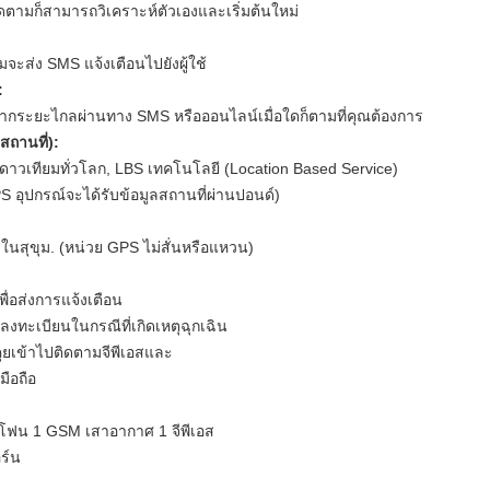
ติดตามก็สามารถวิเคราะห์ตัวเองและเริ่มต้นใหม่
จะส่ง SMS แจ้งเตือนไปยังผู้ใช้
:
กระยะไกลผ่านทาง SMS หรือออนไลน์เมื่อใดก็ตามที่คุณต้องการ
ถานที่):
าวเทียมทั่วโลก, LBS เทคโนโลยี (Location Based Service)
S อุปกรณ์จะได้รับข้อมูลสถานที่ผ่านปอนด์)
นสุขุม. (หน่วย GPS ไม่สั่นหรือแหวน)
่อส่งการแจ้งเตือน
่ลงทะเบียนในกรณีที่เกิดเหตุฉุกเฉิน
คุยเข้าไปติดตามจีพีเอสและ
มือถือ
รโฟน 1 GSM เสาอากาศ 1 จีพีเอส
อร์น