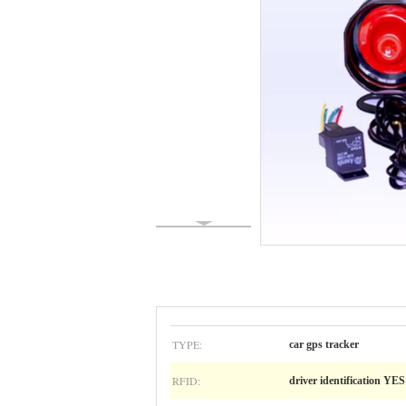
TYPE:
car gps tracker
RFID:
driver identification YES