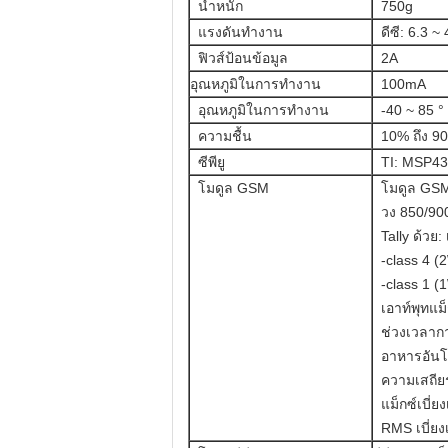
น้ำหนัก
750g
แรงดันทำงาน
ดีซี: 6.3 ~
ฟิวส์ป้อนข้อมูล
2A
อุณหภูมิในการทำงาน
100mA
อุณหภูมิในการทำงาน
-40 ~ 85 °
ความชื้น
10% ถึง 9
ซีพียู
TI: MSP4
โมดูล GSM
โมดูล GS
วง 850/90
Tally ด้วย
-class 4 
-class 1 
เอาท์พุทแ
ช่วงเวลาก
อาหารอันโ
ความเสถีย
แม็กซ์เบี่
RMS เบี่ย