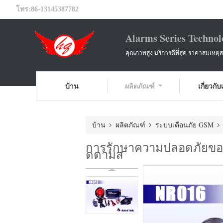
โทร:
86-13145387782
Alarms Series Technol
คุณภาพสูง บริการดีที่สุด ราคาสมเหตุ
บ้าน
ผลิตภัณฑ์
เกี่ยวกั
บ้าน
ผลิตภัณฑ์
ระบบเตือนภัย GSM
การรักษาความปลอดภัยของย
ดตามส