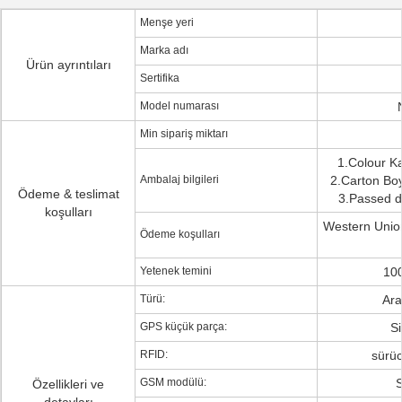
Menşe yeri
Marka adı
Ürün ayrıntıları
Sertifika
Model numarası
Min sipariş miktarı
1.Colour Ka
Ambalaj bilgileri
2.Carton Boy
Ödeme & teslimat
3.Passed d
koşulları
Western Unio
Ödeme koşulları
Yetenek temini
10
Türü:
Ara
GPS küçük parça:
Si
RFID:
sürüc
GSM modülü:
Özellikleri ve