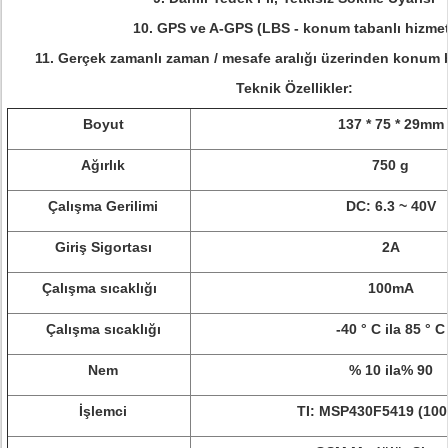
10. GPS ve A-GPS (LBS - konum tabanlı hizmet
11. Gerçek zamanlı zaman / mesafe aralığı üzerinden konum bi
Teknik Özellikler:
Boyut
137 * 75 * 29mm
Ağırlık
750 g
Çalışma Gerilimi
DC: 6.3 ~ 40V
Giriş Sigortası
2A
Çalışma sıcaklığı
100mA
Çalışma sıcaklığı
-40 ° C ila 85 ° C
Nem
% 10 ila% 90
İşlemci
TI: MSP430F5419 (100