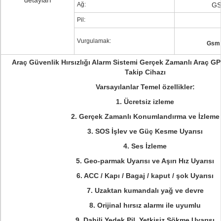
detayları
Ağ:
GS
Pil:
Vurgulamak:
Gsm 
Araç Güvenlik Hırsızlığı Alarm Sistemi Gerçek Zamanlı Araç G
Takip Cihazı
Varsayılanlar Temel özellikler:
1. Ücretsiz izleme
2. Gerçek Zamanlı Konumlandırma ve İzleme
3. SOS İşlev ve Güç Kesme Uyarısı
4. Ses İzleme
5. Geo-parmak Uyarısı ve Aşırı Hız Uyarısı
6. ACC / Kapı / Bagaj / kaput / şok Uyarısı
7. Uzaktan kumandalı yağ ve devre
8. Orijinal hırsız alarmı ile uyumlu
9. Dahili Yedek Pil, Yetkisiz Sökme Uyarısı