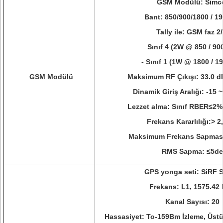
GSM Modülü: Sim
Bant: 850/900/1800 / 
Tally ile: GSM faz 2/
Sınıf 4 (2W @ 850 / 9
- Sınıf 1 (1W @ 1800 / 
GSM Modülü
Maksimum RF Çıkışı: 33.0 
Dinamik Giriş Aralığı: -15 
Lezzet alma: Sınıf RBER≤2%
Frekans Kararlılığı:> 
Maksimum Frekans Sapması
RMS Sapma: ≤5d
GPS yonga seti: SiRF St
Frekans: L1, 1575.42
Kanal Sayısı: 20
Hassasiyet: To-159Bm İzleme, Üst