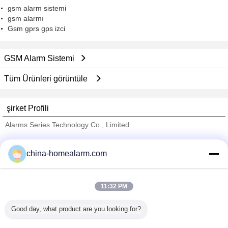
gsm alarm sistemi
gsm alarmı
Gsm gprs gps izci
GSM Alarm Sistemi
Tüm Ürünleri görüntüle
şirket Profili
Alarms Series Technology Co., Limited
Onaylı Tedarikçi
china-homealarm.com
Trust Seal
Verified Suplier
11:32 PM
Ana sayfa
Good day, what product are you looking for?
Tüm ürünler