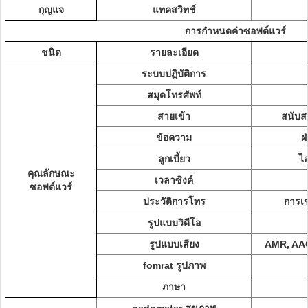
กุญแจ
แทคสวิทช์
การกำหนดค่าซอฟต์แวร์
ชนิด
รายละเอียด
ระบบปฏิบัติการ
สมุดโทรศัพท์
สายเข้า
สนับส
ข้อความ
ฝ
ลูกเบี้ยว
ไ
คุณลักษณะ
เวลาซิงค์
ซอฟต์แวร์
ประวัติการโทร
การเ
รูปแบบวิดีโอ
รูปแบบเสียง
AMR, AAC
fomrat รูปภาพ
ภาษา