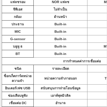
แฟลชรอม
NOR แฟลช
M
จีพีเอส
ไม่จำเป็น
กล้อง
ด้านหน้า
ประธาน
Built-in
MIC
Built-in
G-sensor
Built-in
บลูทู ธ
Built-in
MT
BT
Built-in
การกำหนดค่าการเชื่อมต่อ
ชนิด
รายละเอียด
ซ็อกเก็ตการ์ดหน่วย
หน่วยความจำภายนอก
T
ความจำ
อินเตอร์เฟซ USB
สนับสนุนการถ่ายโอนข้อมูล
ช่องเสียบหูฟัง
เอาท์พุทมิวสิค
เชื่อมต่อ DC
อำนาจ