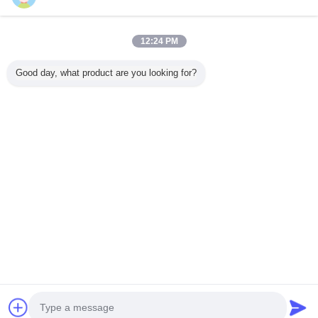
12:24 PM
บ้าน
Good day, what product are you looking for?
ผลิตภัณฑ์ทั้งหมด
เกี่ยวกับเรา
ติดต่อเรา
ขอใบเสนอราคา
เปลี่ยนภาษา
เว็บไซต์เต็มรูปแบบ
Copyright © 2012 - 2025 china-homealarm.com.
All rights reserved.
Developed by
ECER