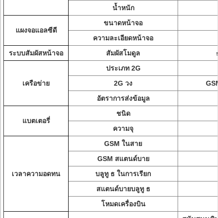
น้ำหนัก
ขนาดหน้าจอ
แผงจอแอลซีดี
ความละเอียดหน้าจอ
ระบบสัมผัสหน้าจอ
สัมผัสโมดูล
ประเภท 2G
เครือข่าย
2G วง
GSM
อัตราการส่งข้อมูล
ชนิด
แบตเตอรี่
ความจุ
GSM ในสาย
GSM สแตนด์บาย
เวลาความอดทน
บลูทู ธ ในการเรียก
สแตนด์บายบลูทู ธ
โหมดเครื่องบิน