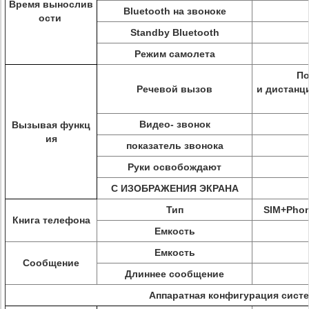
Время вынослив
Bluetooth на звоноке
ости
Standby Bluetooth
Режим самолета
По
Речевой вызов
и дистанц
Видео- звонок
Вызывая функц
ия
показатель звонока
Руки освобождают
С ИЗОБРАЖЕНИЯ ЭКРАНА
Тип
SIM+Phon
Книга телефона
Емкость
Емкость
Сообщение
Длиннее сообщение
Аппаратная конфигурация сист