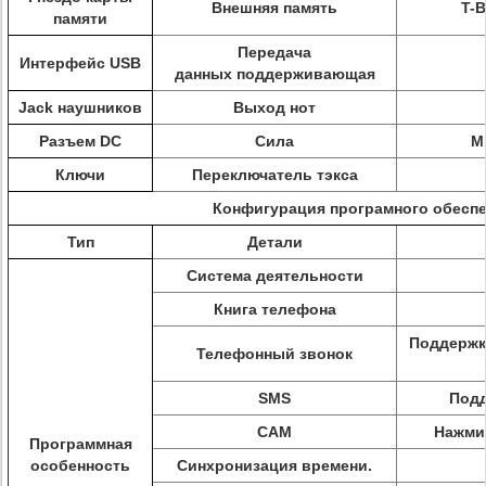
Внешняя память
T-
памяти
Передача
Интерфейс USB
данных поддерживающая
Jack наушников
Выход нот
Разъем DC
Сила
М
Ключи
Переключатель тэкса
Конфигурация програмного обесп
Тип
Детали
Система деятельности
Книга телефона
Поддержк
Телефонный звонок
SMS
Подд
CAM
Нажмит
Программная
особенность
Синхронизация времени.