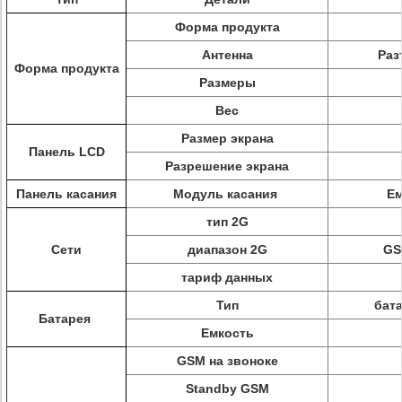
Форма продукта
Антенна
Раз
Форма продукта
Размеры
Вес
Размер экрана
Панель LCD
Разрешение экрана
Панель касания
Модуль касания
Ем
тип 2G
Сети
диапазон 2G
GS
тариф данных
Тип
бат
Батарея
Емкость
GSM на звоноке
Standby GSM