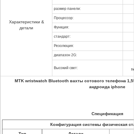
размер панели:
Процессор:
Характеристики &
Функция:
детали
стандарт:
Резолюция:
диапазон 2G:
Высокий свет:
т
MTK wristwatch Bluetooth вахты сотового телефона 1
андроида iphone
Спецификация
Конфигурация системы физическая ст
Тип
Детали