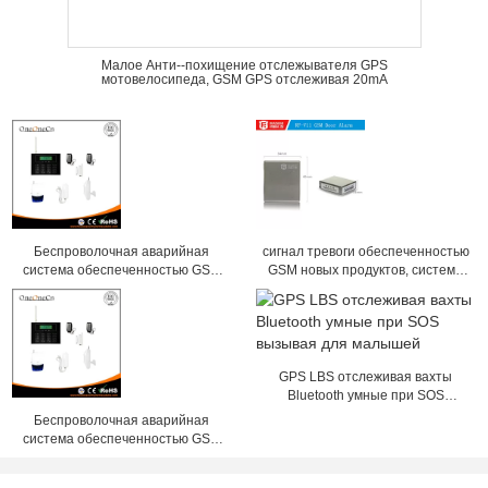
Малое Анти--похищение отслежывателя GPS
мотовелосипеда, GSM GPS отслеживая 20mA
Беспроволочная аварийная
сигнал тревоги обеспеченностью
система обеспеченностью GSM
GSM новых продуктов, система
дома с экраном кнопочной
домашней охранной
панели касания
сигнализации securtiy, система
аварийной системы
GPS LBS отслеживая вахты
Bluetooth умные при SOS
вызывая для малышей
Беспроволочная аварийная
система обеспеченностью GSM
дома с экраном кнопочной
панели касания