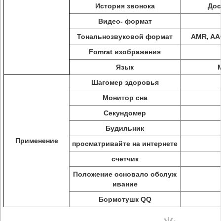
История звонока
Дос
Видео- формат
Тональнозвуковой формат
AMR, AA
Fomrat изображения
Язык
Шагомер здоровья
Монитор сна
Секундомер
Будильник
Применение
просматривайте на интернете
счетчик
Положение основало обслуж
ивание
Бормотушк QQ