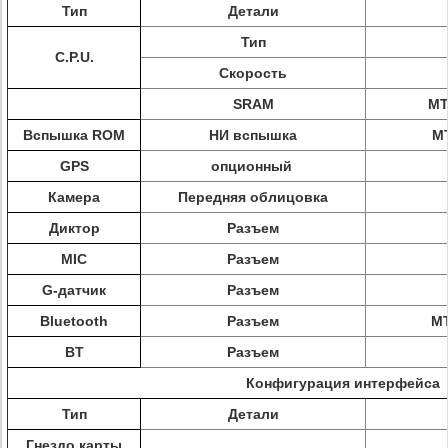
Тип
Детали
Тип
C.P.U.
Скорость
SRAM
MT
Вспышка ROM
НИ вспышка
MT
GPS
опционный
Камера
Передняя облицовка
Диктор
Разъем
MIC
Разъем
G-датчик
Разъем
Bluetooth
Разъем
MT
BT
Разъем
Конфигурация интерфейса
Тип
Детали
Гнездо карты