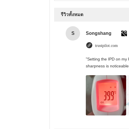
รีวิวทั้งหมด
S
Songshang
trustpilot.com
"Setting the IPD on my 
sharpness is noticeable