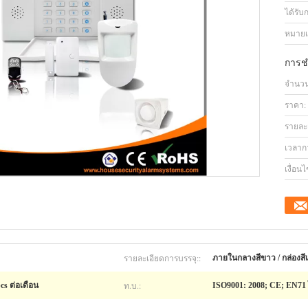
ได้รับ
หมายเล
การช
จำนวนสั
ราคา:
รายละ
เวลาก
เงื่อน
รายละเอียดการบรรจุ::
ภายในกลางสีขาว / กล่องสีเ
ท.บ.:
pcs ต่อเดือน
ISO9001: 2008; CE; EN71 ไ