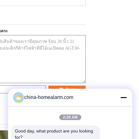
ยตรง
ติดต่อ
china-homealarm.com
2:26 AM
Good day, what product are you looking 
for?