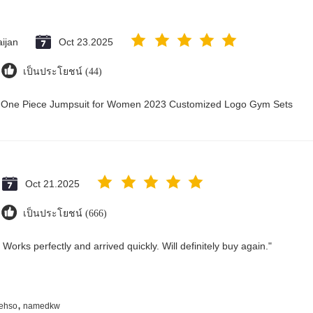
ijan
Oct 23.2025
เป็นประโยชน์ (44)
ry One Piece Jumpsuit for Women 2023 Customized Logo Gym Sets
Oct 21.2025
เป็นประโยชน์ (666)
Works perfectly and arrived quickly. Will definitely buy again."
,
ehso
namedkw