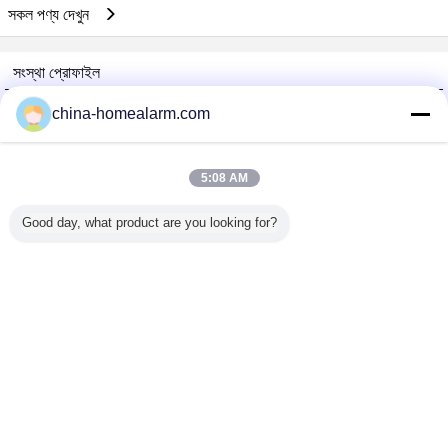
সকল পণ্য দেখুন
সংস্থা প্রোফাইল
Alarms Series Technology Co., Limited
china-homealarm.com
যাচাইকৃত সরবরাহকারী
Trust Seal
Verified Suplier
5:08 AM
Good day, what product are you looking for?
বাড়ি
সব পণ্য
আমাদের সম্পর্কে
আমাদের সাথে যোগাযোগ করুন
উদ্ধৃতির জন্য আবেদন
ভাষা পরিবর্তন করুন