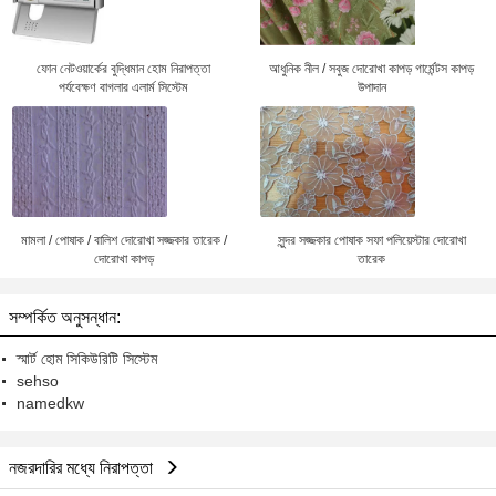
ফোন নেটওয়ার্কের বুদ্ধিমান হোম নিরাপত্তা
আধুনিক নীল / সবুজ দোরোখা কাপড় গার্মেন্টস কাপড়
পর্যবেক্ষণ বাগলার এলার্ম সিস্টেম
উপাদান
মামলা / পোষাক / বালিশ দোরোখা সজ্জকার তারেক /
সুন্দর সজ্জকার পোষাক সফা পলিয়েস্টার দোরোখা
দোরোখা কাপড়
তারেক
সম্পর্কিত অনুসন্ধান:
স্মার্ট হোম সিকিউরিটি সিস্টেম
sehso
namedkw
নজরদারির মধ্যে নিরাপত্তা