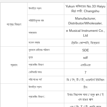
Yukun জমিদারের No.33 Haiyu
উৎপত্তি স্থল
Rd নগরী: Changshu
Manufacturer,
পরিচিতিমুলক নাম
Distributor/Wholesaler,
পণ্যের বিবরণ
e Musical Instrument Co.,
সাক্ষ্যদান
Ltd
মডেল নম্বার
ট্রেডিং কোম্পানি, বিক্রেতা
ন্যূনতম চাহিদার পরিমাণ
SDE
মূল্য
sdf
প্রদান
প্যাকেজিং বিবরণ
এসডিএফ
ডেলিভারি সময়
7
পরিশোধের শর্ত
ডি / পি, টি / টি, ওয়েস্টার্ন ইউনিয়ন
উৎপত্তি স্থল:
চীন
ইনার নিরপেক্ষ সাদা / হলুদ বক্স / ই
প্যাকেজিং বিবরণ::
এম রঙের বাক্স
এল / সি, T / টি, প্রতি মাসে