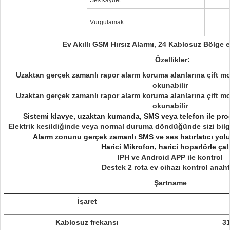
Ses kaydet:
Vurgulamak:
Ev Akıllı GSM Hırsız Alarmı, 24 Kablosuz Bölge e
Özellikler:
Uzaktan gerçek zamanlı rapor alarm koruma alanlarına çift mod
okunabilir
Uzaktan gerçek zamanlı rapor alarm koruma alanlarına çift mod
okunabilir
Sistemi klavye, uzaktan kumanda, SMS veya telefon ile pro
Elektrik kesildiğinde veya normal duruma döndüğünde sizi bil
Alarm zonunu gerçek zamanlı SMS ve ses hatırlatıcı yol
Harici Mikrofon, harici hoparlörle çalı
IPH ve Android APP ile kontrol
Destek 2 rota ev cihazı kontrol anaht
Şartname
İşaret
Kablosuz frekansı
31