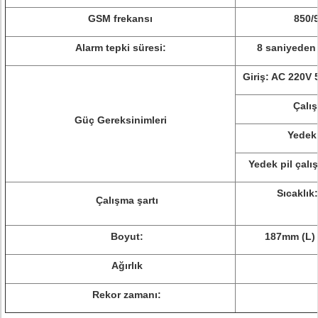
GSM frekansı
850/
Alarm tepki süresi:
8 saniyeden 
Giriş: AC 220V 
Çalış
Güç Gereksinimleri
Yedek 
Yedek pil çalı
Sıcaklık
Çalışma şartı
Boyut:
187mm (L)
Ağırlık
Rekor zamanı: