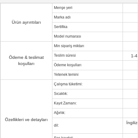
Menşe yeri
Marka adı
Ürün ayrıntıları
Sertifika
Model numarası
Min sipariş miktarı
Teslim süresi
1-4
Ödeme & teslimat
koşulları
Ödeme koşulları
Yetenek temini
Çalışma tüketimi:
Sıcaklık:
Kayıt Zamanı:
Ağırlık:
Özellikleri ve detayları
İngili
dil: