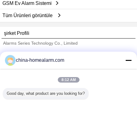
GSM Ev Alarm Sistemi
Tüm Ürünleri görüntüle
şirket Profili
Alarms Series Technology Co., Limited
Onaylı Tedarikçi
china-homealarm.com
Trust Seal
Verified Suplier
8:12 AM
Ana sayfa
Good day, what product are you looking for?
Tüm ürünler
Hakkımızda
Bize ulaşın
Teklif isteği