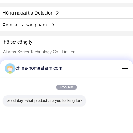
Hồng ngoại tia Detector
Xem tất cả sản phẩm
hồ sơ công ty
Alarms Series Technology Co., Limited
Nhà cung cấp xác nhận
china-homealarm.com
Trust Seal
Verified Suplier
6:55 PM
Nhà
Good day, what product are you looking for?
Tất cả sản phẩm
Về chúng tôi
Liên hệ với chúng tôi