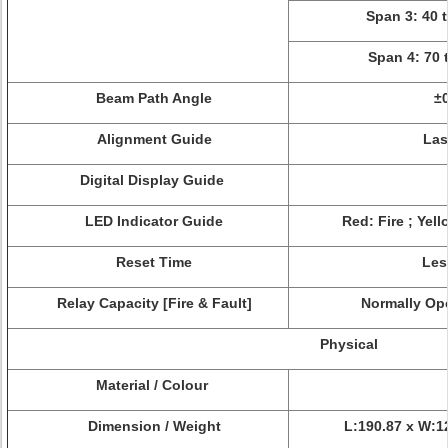
Span 3: 40 
Span 4: 70 
Beam Path Angle
±0
Alignment Guide
Las
Digital Display Guide
LED Indicator Guide
Red: Fire ; Yel
Reset Time
Les
Relay Capacity [Fire & Fault]
Normally Ope
Physical
Material / Colour
Dimension / Weight
L:190.87 x W:1