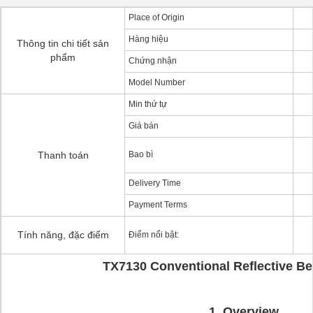
Place of Origin
Hàng hiệu
Thông tin chi tiết sản
phẩm
Chứng nhận
Model Number
Min thứ tự
Giá bán
Thanh toán
Bao bì
Delivery Time
Payment Terms
Tính năng, đặc điểm
Điểm nổi bật:
TX7130
Conventional Reflective B
1. Overview