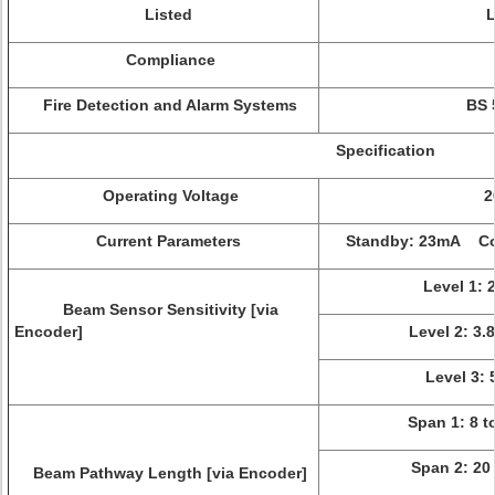
Listed
Compliance
Fire Detection and Alarm Systems
BS 
Specification
Operating Voltage
2
Current Parameters
Standby: 23mA Co
Level 1: 
Beam Sensor Sensitivity [via
Encoder]
Level 2: 3.
Level 3: 
Span 1: 8 t
Span 2: 20 
Beam Pathway Length [via Encoder]