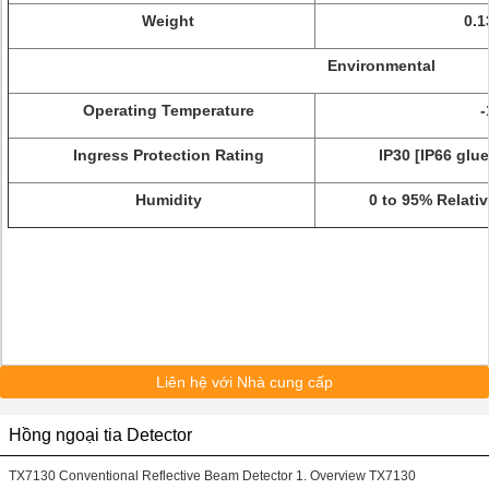
Weight
0.1
Environmental
Operating Temperature
-
Ingress Protection Rating
IP30 [IP66 glu
Humidity
0 to 95% Relati
Liên hệ với Nhà cung cấp
Hồng ngoại tia Detector
TX7130 Conventional Reflective Beam Detector 1. Overview TX7130