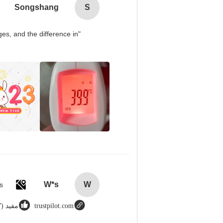
Songshang
S
es, and the difference in
W*s
W
trustpilot.com
مفيد (8987)