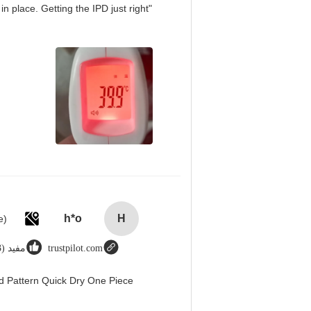
in place. Getting the IPD just right
h*o
H
trustpilot.com
مفيد (123)
d Pattern Quick Dry One Piece