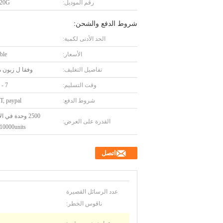
رقم الموديل:
20G
شروط الدفع والشحن:
الحد الأدنى لكمية:
الأسعار:
ble
تفاصيل التغليف:
وفقا ل زبون 
وقت التسليم:
7 - 15days
شروط الدفع:
T, paypal
2500 وحدة في ا
القدرة على العرض:
10000units شهريا
اتصل
عدد الرسائل القصيرة
ناقوس الخطر: