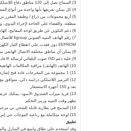
3) السماح تصل إلى 120 مناطق دفاع اللاسلكية و 2 مناطق السلكية.
4) كل يمكن تعريفها بأنها واحدة من أنواع المنطقة 8 العادي بما في ذلك، البقاء، الذكي، الطوارئ، مقفلة، ستساعد كبار، مرحبا بكم والرنين.
5) أربع مجموعات من ذراع / وظيفة المقرر نزع سلاحه، في كل مرة يمكنك تحديد فترة من الزمن وشملت والدفاع مختلفة
منطقة، والقضاء على الحاجة لإجراء اليدوي، وت
6) دعم التكوين عن طريق لوحة المفاتيح، الهاتف (الهاتف) أو رسائل نصية قصيرة إلى نظام
EEPROM دون فقدت على انقطاع التيار الكهربائي.
8) يمكن أن مناطق مختلفة الاتصال الهاتفي محدد سلفا رقم الهاتف.
9) علبة دعم ISD صوت التلقائي لرسالة الاعاده على التنبيه.
10) الهاتف (الهاتف) مراقبة المكالمات الهاتفية للتسليح، ونزع سلاح والرصد وإعلان بعيد.
11) 1 مجموعة من المخرجات عادة فتح إشارة، خرج الربط التتابع، والأجهزة المنزلية لا يمكن أن تتحقق التحكم عن بعد.
12) الترميز اللاسلكي دراسة ذكي، متوافق مع PT2262 الترميز العادي وترميز 1527، ملائمة ومرنة لإضافة أو الحد من الملحقات.
بعد و 150 أجهزة الاستشعار.
13) فريد ميزات الصندوق الأسود، يمكنك عرض أحدث 72 سجل نزع سلاح و 102 تسجيل التنبيه الأخير.
يظهر وقت التنبيه ورمز التحكم.
14) المدمج في بطارية قابلة للشحن ني مرحبا وللتحويل تلقائيا عند انقطاع التيار الكهربائي، وسيتم إرسال إشعار عبر الرسائل القصيرة.
15) لوحة متكاملة مع رباعية الموجات جي إس إم / جي بي آر إس الصناعية وحدة متدرجة ومستقرة وموثوق بها.
تطبيق
وقد استخدم على نطاق واسع في المنازل والمصا