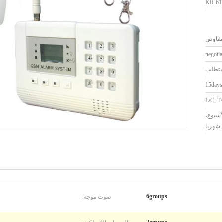
KR-61
تفاوض
negotia
متطلب
L/C, T/
لأسبوع،
صوت موجه:
6groups