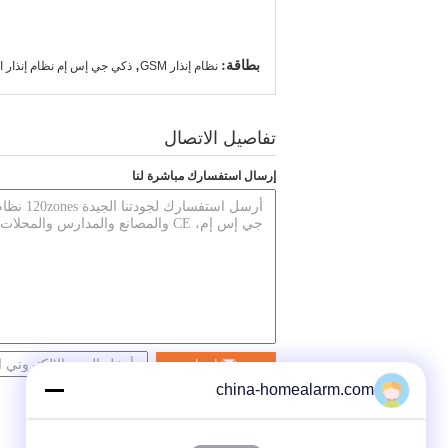
بطاقة:
,
نظام إنذار GSM
ذكي جي إس إم نظام إنذار ا
تفاصيل الاتصال
إرسال استفسارك مباشرة لنا
اتصل
china-homealarm.com