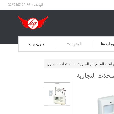
الهاتف ::
86-20-3287467
مات عنا
المنتجات
منزل، بيت
 لنظام الإنذار المنزلية
المنتجات
منزل