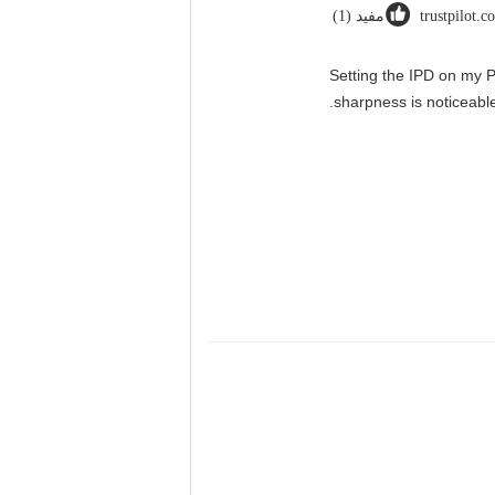
trustpilot.c
مفيد (1)
"Setting the IPD on my 
sharpness is noticeable