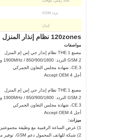
عداد زمني، موقت:
تردد GSM:
إبراز:
120zones نظام إنذار المنزل الذكي جي إس إم، CE والمصانع والمدارس والمحلات التجارية
مواصفات
مصنع 1.THE نظام إنذار جي إس إم المنزل
2.GSM التردد: 850/900/1800 / 1900MHz و
3.CE، شهادة مجلس التعاون الجمركي
أجل 4.Accept OEM
مصنع 1.THE نظام إنذار جي إس إم المنزل
2.GSM التردد: 850/900/1800 / 1900MHz و
3.CE، شهادة مجلس التعاون الجمركي
أجل 4.Accept OEM
ميزات:
1) عرض الساعة الرقمية مع وظيفة مجموعتين منبه، والتوقيت اختياري.
2) شبكة للهاتف المحمول دعم GSM، توفير مزيد من فرص الاستقرار اضافية.