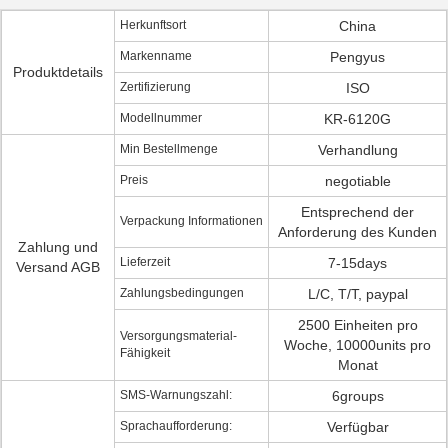
Herkunftsort
China
Markenname
Pengyus
Produktdetails
Zertifizierung
ISO
Modellnummer
KR-6120G
Min Bestellmenge
Verhandlung
Preis
negotiable
Entsprechend der
Verpackung Informationen
Anforderung des Kunden
Zahlung und
Lieferzeit
7-15days
Versand AGB
Zahlungsbedingungen
L/C, T/T, paypal
2500 Einheiten pro
Versorgungsmaterial-
Woche, 10000units pro
Fähigkeit
Monat
SMS-Warnungszahl:
6groups
Sprachaufforderung:
Verfügbar