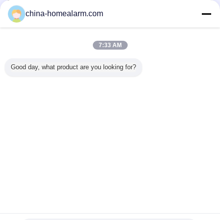
Überprüfte Lieferanten
china-homealarm.com
Trust Seal
Verified Suplier
7:33 AM
Nach Hause
Good day, what product are you looking for?
Alle Produkte
Über uns
Kontakt
Referenzen
Ändern Sie Sprache
Voller Standort
Copyright © 2012 - 2025 Alarms Series Technology Co., Limited.