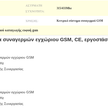
ΑΣΎΡΜΑΤΗ
315/433Mhz
ΣΥΧΝΌΤΗΤΑ:
ΧΡΉΣΗΣ:
Κεντρικό σύστημα συναγερμού GSM
μού καταγωγής ευφυή gsm
 συναγερμών εγχώριου GSM, CE, εργοστάσι
αγερμών εγχώριου GSM
MHz
κής Συνεργασίας
αγερμών εγχώριου GSM
MHz
κής Συνεργασίας