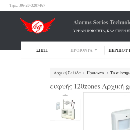
Τηλ.::
86-20-3287467
Alarms Series Technol
ΥΨΗΛΗ ΠΟΙΟΤΗΤΑ, ΚΑΛΥΤΕΡΗ Ε
ΣΠΊΤΙ
ΠΡΟΪΌΝΤΑ
ΠΕΡΊΠΟΥ 
Αρχική Σελίδα
Προϊόντα
Το σύστη
ευφυής 120zones Αρχική 