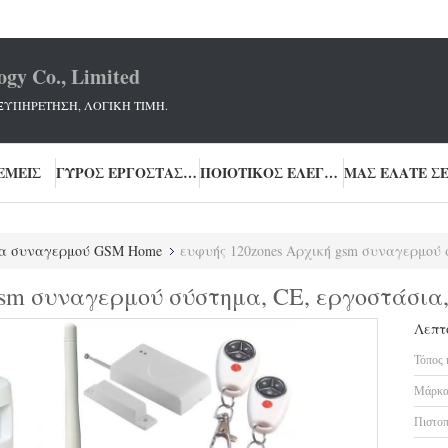
ogy Co., Limited
ΞΥΠΗΡΕΤΗΣΗ, ΛΟΓΙΚΗ ΤΙΜΗ.
ΕΜΕΊΣ
ΓΎΡΟΣ ΕΡΓΟΣΤΑΣΊΩΝ
ΠΟΙΟΤΙΚΌΣ ΈΛΕΓΧΟΣ
μα συναγερμού GSM Home
ευφυής 120zones Αρχική gsm συναγερμού σύστ
gsm συναγερμού σύστημα, CE, εργοστάσια
Λεπτ
Τόπος 
Μάρκα
Πιστοπ