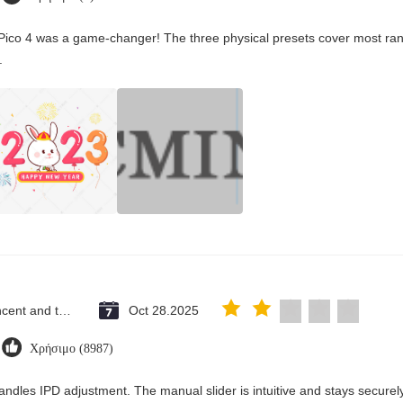
Pico 4 was a game-changer! The three physical presets cover most rang
.
Saint Vincent and the Grenadines
Oct 28.2025
Χρήσιμο (8987)
andles IPD adjustment. The manual slider is intuitive and stays securely 