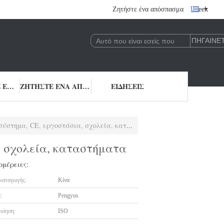
Ζητήστε ένα απόσπασμα
Greek
ΜΑΣ ΕΛΆΤΕ ΣΕ ΕΠΑΦΉ ΜΕ
ΖΗΤΉΣΤΕ ΈΝΑ ΑΠΌΣΠΑΣΜΑ
ΕΙΔΉΣΕΙΣ
ημα, CE, εργοστάσια, σχολεία, καταστήματα
, σχολεία, καταστήματα
ομέρειες:
καταγωγής:
Κίνα
:
Pengyus
οίηση:
ISO