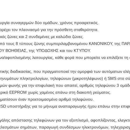
τουργία συναγερμών δύο ομάδων, χρόνος προαιρετικός.
αρέχει τον πλεονασμό για την πρόσθετη σταθερότητα.
κές ζώνες και 2 συνδεμένες με καλώδιο ζώνες.
ας από τους 8 τύπους ζώνης συμπεριλαμβανομένου ΚΑΝΟΝΙΚΟΥ, της
Υ ΒΟΗΘΕΙΑΣ, της ΥΠΟΔΟΧΗΣ και του ΚΤΥΠΟΥ.
α/αφοπλισμένης λειτουργίας, κάθε φορά που μπορείτε να επιλέξετε τ
κτικής διαδικασίας, που πραγματοποιεί την ομορφιά των αυτόματων ελέ
ηνυμάτων πληκτρολογίων, τηλεφώνων (μικροτηλέφωνο) ή SMS στο σ
ών φωνής για την επιφυλακή που απαιτεί, αριθμός τηλεφώνου 3 ομάδ
τερικό EEPROM χωρίς χαμένος επάνω στη διακοπή ρεύματος.
ηματίσουν έναν προετοιμασμένο αριθμό τηλεφώνου.
ISD υποστήριξης για το μήνυμα αναπαραγωγής ήχου επάνω στην επιφυ
άλης απόστασης τηλεφώνων για τον εξοπλισμό, αφοπλίζοντας, ελεγκτι
τελεσμάτων σημάτων, παραγωγή συνδέσμων ηλεκτρονόμων, τηλεχειρισ