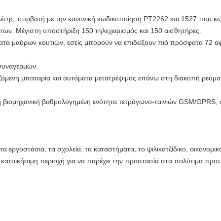
της, συμβατή με την κανονική κωδικοποίηση PT2262 και 1527 που κωδ
ων. Μέγιστη υποστήριξη 150 τηλεχειρισμός και 150 αισθητήρες.
ατα μαύρων κουτιών, εσείς μπορούν να επιδείξουν πιό πρόσφατα 72 α
 συναγερμών.
ζόμενη μπαταρία και αυτόματα μετατρέψιμος επάνω στη διακοπή ρεύμα
 βιομηχανική βαθμολογημένη ενότητα τετράγωνο-ταινιών GSM/GPRS, σ
α εργοστάσια, τα σχολεία, τα καταστήματα, το ψιλικατζίδικο, οικονομικό
ι κατοικήσιμη περιοχή για να παρέχει την προστασία στα πολύτιμα προ