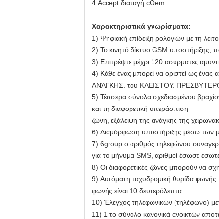
4.Accept διαταγή cOem
Χαρακτηριστικά γνωρίσματα:
1)
Ψηφιακή επίδειξη ρολογιών με τη λει
2)
Το κινητό δίκτυο GSM υποστήριξης, π
3)
Επιτρέψτε μέχρι 120 ασύρματες αμυντι
4)
Κάθε ένας μπορεί να οριστεί ως έν
ΑΝΆΓΚΗΣ, του ΚΛΕΙΣΤΟΥ, ΠΡΕΣΒΥΤΕΡΟ
5)
Τέσσερα σύνολα σχεδιασμένου βραχίον
και τη διαφορετική υπεράσπιση
ζώνη, εξάλειψη της ανάγκης της χειρωνα
6)
Διαμόρφωση υποστήριξης μέσω των μ
7)
6group ο αριθμός τηλεφώνου συναγερμ
για το μήνυμα SMS, αριθμοί έσωσε εσω
8)
Οι διαφορετικές ζώνες μπορούν να σχ
9)
Αυτόματη ταχυδρομική θυρίδα φωνής 
φωνής είναι 10 δευτερόλεπτα.
10)
Έλεγχος τηλεφωνικών (τηλέφωνο) μεγ
11)
1 το σύνολο κανονικά ανοικτών απο