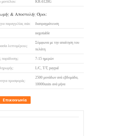
 μοντέλου:
KR-6120G
ωμής & Αποστολής Όροι:
τα παραγγελίας min:
διαπραγμάτευση
negotiable
Σύμφωνα με την απαίτηση του
ασία λεπτομέρειες:
πελάτη
 παράδοσης:
7-15 ημερών
ληρωμής:
L/C, T/T, paypal
2500 μονάδων ανά εβδομάδα,
τητα προσφοράς:
10000units ανά μήνα
Επικοινωνία