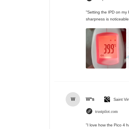
"Setting the IPD on my 
sharpness is noticeable
W
W*s
trustpilot.com
"I love how the Pico 4 h