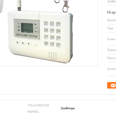
Αριθμό
Πληρ
Ποσότη
Τιμή:
Συσκευ
Χρόνος
Όροι π
Δυνατό
ΥΠΑΓΌΡΕΥΣΗ
Διαθέσιμο
ΦΩΝΉΣ: