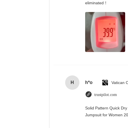
eliminated！
H
h*o
trustpilot.com
Solid Pattern Quick Dr
Jumpsuit for Women 