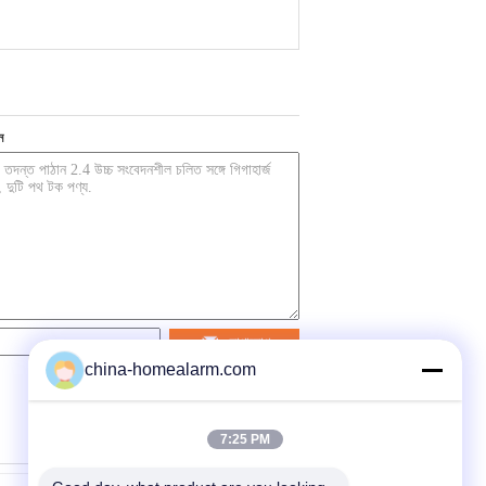
ন
যোগাযোগ
china-homealarm.com
7:25 PM