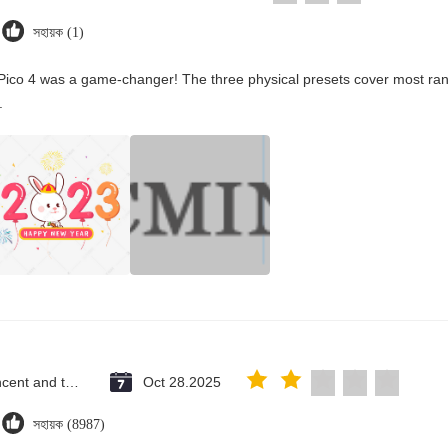
সহায়ক (1)
Pico 4 was a game-changer! The three physical presets cover most rang
.
Saint Vincent and the Grenadines
Oct 28.2025
সহায়ক (8987)