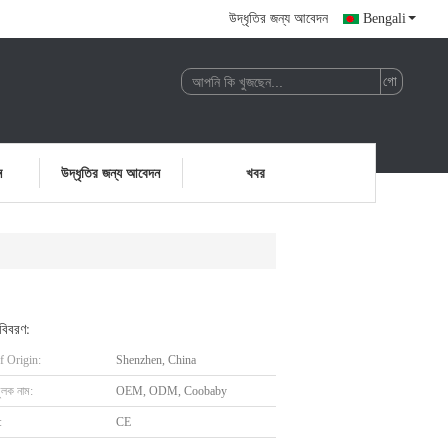
উদ্ধৃতির জন্য আবেদন
Bengali
ন
উদ্ধৃতির জন্য আবেদন
খবর
 বিবরণ:
f Origin:
Shenzhen, China
ুলক নাম:
OEM, ODM, Coobaby
:
CE