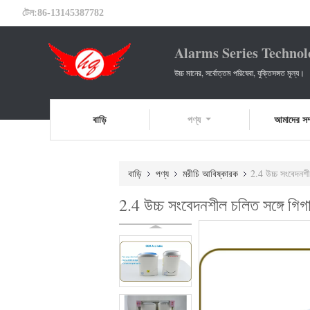
টেল:
86-13145387782
Alarms Series Technol
উচ্চ মানের, সর্বোত্তম পরিষেবা, যুক্তিসঙ্গত মূল্য।
বাড়ি
পণ্য
আমাদের সম্
বাড়ি
পণ্য
মরীচি আবিষ্কারক
2.4 উচ্চ সংবেদনশী
2.4 উচ্চ সংবেদনশীল চলিত সঙ্গে গিগ