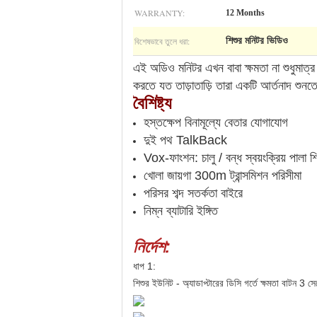
WARRANTY:
12 Months
বিশেষভাবে তুলে ধরা:
শিশুর মনিটর ভিডিও
এই অডিও মনিটর এখন বাবা ক্ষমতা না শুধুমাত্
করতে যত তাড়াতাড়ি তারা একটি আর্তনাদ শুনতে 
বৈশিষ্ট্য
হস্তক্ষেপ বিনামূল্যে বেতার যোগাযোগ
দুই পথ TalkBack
Vox-ফাংশন: চালু / বন্ধ স্বয়ংক্রিয় পালা 
খোলা জায়গা 300m ট্রান্সমিশন পরিসীমা
পরিসর শব্দ সতর্কতা বাইরে
নিম্ন ব্যাটারি ইঙ্গিত
নির্দেশ:
ধাপ 1:
শিশুর ইউনিট - অ্যাডাপ্টারের ডিসি গর্তে ক্ষমতা বাটন 3 