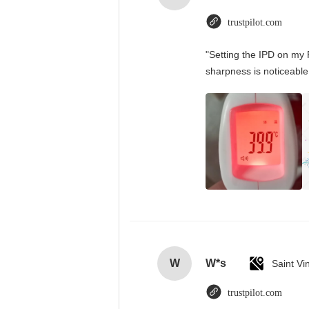
trustpilot.com
"Setting the IPD on my 
sharpness is noticeable
W
W*s
trustpilot.com