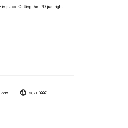
in place. Getting the IPD just right
ot.com
সহায়ক (666)