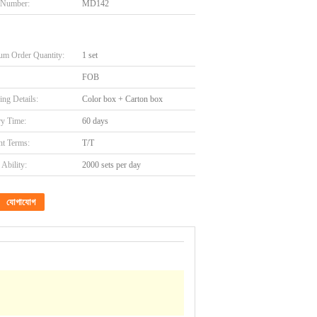
 Number:
MD142
m Order Quantity:
1 set
FOB
ing Details:
Color box + Carton box
ry Time:
60 days
t Terms:
T/T
Ability:
2000 sets per day
যোগাযোগ