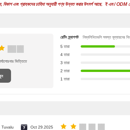
, বিকাশ এবং গ্রাহকদের চাহিদা অনুযায়ী পণ্য উন্নত করার উৎসর্গ আছে.
ই এম / ODM থেকে
রেটিং স্ন্যাপশট
নিম্নলিখিতগুলি সমস্ত মূল্যায়নের ব
5 তারা
4 তারা
্যালোচনার ভিত্তিতে
3 তারা
2 তারা
খুন
1 তারা
Tuvalu
Oct 29.2025