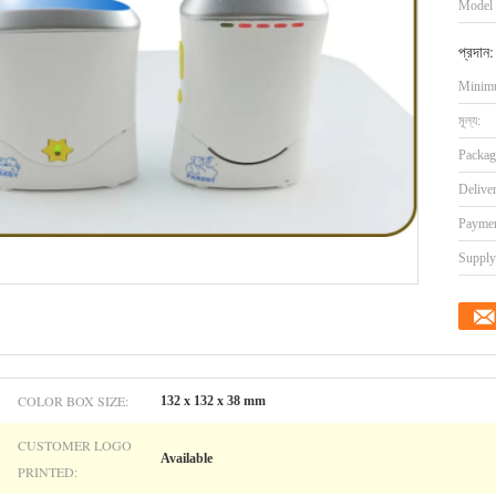
Model
প্রদান:
Minimu
মূল্য:
Packag
Delive
Paymen
Supply 
COLOR BOX SIZE:
132 x 132 x 38 mm
CUSTOMER LOGO
Available
PRINTED: