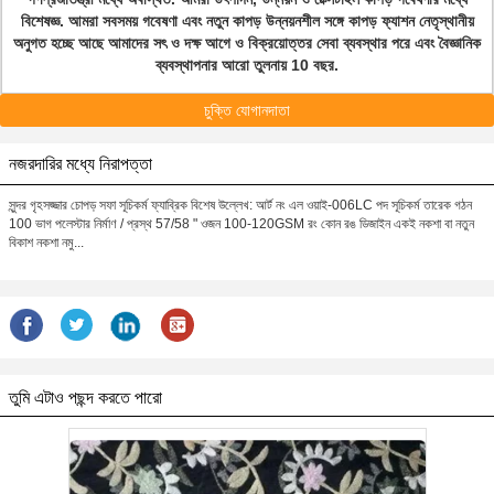
বিশেষজ্ঞ. আমরা সবসময় গবেষণা এবং নতুন কাপড় উন্নয়নশীল সঙ্গে কাপড় ফ্যাশন নেতৃস্থানীয়
অনুগত হচ্ছে আছে আমাদের সৎ ও দক্ষ আগে ও বিক্রয়োত্তর সেবা ব্যবস্থার পরে এবং বৈজ্ঞানিক
ব্যবস্থাপনার আরো তুলনায় 10 বছর.
চুক্তি যোগানদাতা
নজরদারির মধ্যে নিরাপত্তা
সুন্দর গৃহসজ্জার চোপড় সফা সূচিকর্ম ফ্যাব্রিক বিশেষ উল্লেখ: আর্ট নং এল ওয়াই-006LC পদ সূচিকর্ম তারেক গঠন
100 ভাগ পলেস্টার নির্মাণ / প্রস্থ 57/58 " ওজন 100-120GSM রং কোন রঙ ডিজাইন একই নকশা বা নতুন
বিকাশ নকশা নমু...
তুমি এটাও পছন্দ করতে পারো