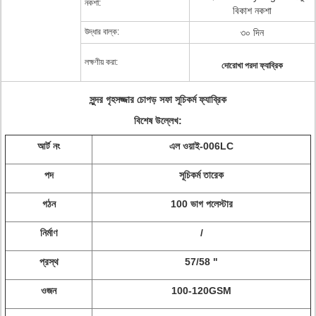
নকশা:
বিকাশ নকশা
উদ্ধার বাল্ক:
৩০ দিন
লক্ষণীয় করা:
দোরোখা পরদা ফ্যাব্রিক
সুন্দর গৃহসজ্জার চোপড় সফা সূচিকর্ম ফ্যাব্রিক
বিশেষ উল্লেখ:
আর্ট নং
এল ওয়াই-006LC
পদ
সূচিকর্ম তারেক
গঠন
100 ভাগ পলেস্টার
নির্মাণ
/
প্রস্থ
57/58 "
ওজন
100-120GSM