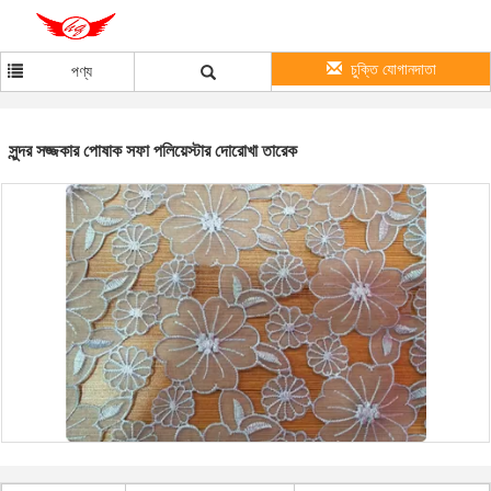
চুক্তি যোগানদাতা
পণ্য
সুন্দর সজ্জকার পোষাক সফা পলিয়েস্টার দোরোখা তারেক