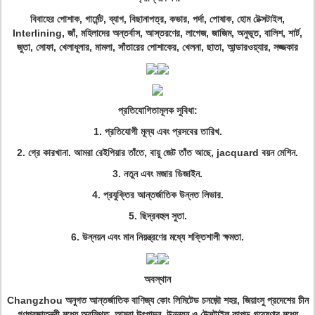
বিবাহের পোশাক, গার্মেন্ট, ব্যাগ, বিছানাপত্র, কভার, পর্দা, পোষাক, হোম টেক্সটাইল,
Interlining, জাঁ, মহিলাদের অন্তর্বাস, আস্তরণের, লাগেজ, জাজিম, অনুভূত, বালিশ, শার্ট,
জুতা, সোফা, খেলাধূলার, মামলা, সাঁতারের পোশাকের, খেলনা, ছাতা, আন্ডারওয়্যার, সজ্জকার
প্রতিযোগিতামূলক সুবিধা:
1. প্রতিযোগী মূল্য এবং প্রসবের তারিখ.
2. গ্রে কারখানা. আমরা রেইপিয়ার তাঁতে, বায়ু জেট তাঁত আছে, jacquard বয়ন মেশিন.
3. নতুন এবং মজার ডিজাইন.
4. প্রযুক্তির আন্তর্জাতিক উন্নত লিভার.
5. ছিদ্রবহুল সুতা.
6. উন্নয়ন এবং মান নিয়ন্ত্রণের মধ্যে শক্তিশালী ক্ষমতা.
অবস্থান
Changzhou অনুগত আন্তর্জাতিক বাণিজ্য কোং লিমিটেড চনজ়ৌ শহর, জিয়াংসু প্রদেশের চীন
গণপ্রজাতন্ত্রী মধ্যে অবস্থিত. আমরা উৎপাদন, উন্নয়ন ও টেক্সটাইল কাপড় গবেষণার মধ্যে