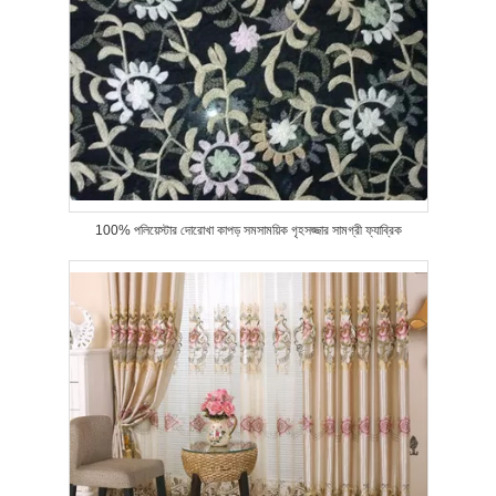
100% পলিয়েস্টার দোরোখা কাপড় সমসাময়িক গৃহসজ্জার সামগ্রী ফ্যাব্রিক