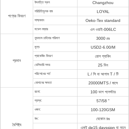
উৎপত্তি স্থল
Changzhou
পরিচিতিমুলক নাম
LOYAL
পণ্যের বিবরণ
সাক্ষ্যদান
Oeko-Tex standard
মডেল নম্বার
এল ওয়াই-006LC
ন্যূনতম চাহিদার পরিমাণ
3000 m
মূল্য
USD2-6.00/M
প্যাকেজিং বিবরণ
রোল প্যাকিং
প্রদান
ডেলিভারি সময়
25 দিন
পরিশোধের শর্ত
L / সি বা আগাম T / টি
যোগানের ক্ষমতা
20000MTS / মাসে
রচনা:
100 ভাগ পলেস্টার
প্রস্থ:
57/58 "
ওজন:
100-120GSM
রঙ:
যেকোন রঙ
বৈশিষ্ট্য
একই de15 dayssign বা নতুন