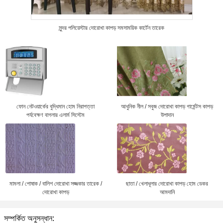
সুন্দর পলিয়েস্টার দোরোখা কাপড় সমসাময়িক কার্টেন তারেক
ফোন নেটওয়ার্কের বুদ্ধিমান হোম নিরাপত্তা
আধুনিক নীল / সবুজ দোরোখা কাপড় গার্মেন্টস কাপড়
পর্যবেক্ষণ বাগলার এলার্ম সিস্টেম
উপাদান
মামলা / পোষাক / বালিশ দোরোখা সজ্জকার তারেক /
ছাতা / খেলাধূলার দোরোখা কাপড় হোম ডেকর
দোরোখা কাপড়
আমদানি
সম্পর্কিত অনুসন্ধান: