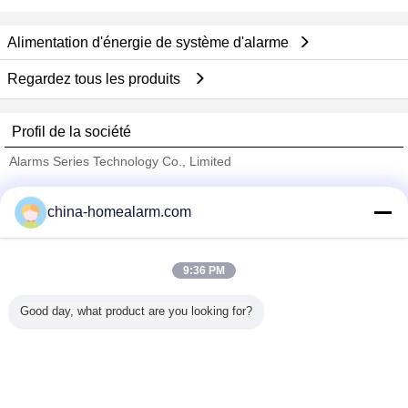
Alimentation d'énergie de système d'alarme
Regardez tous les produits
Profil de la société
Alarms Series Technology Co., Limited
Fournisseurs vérifié
china-homealarm.com
Trust Seal
Verified Suplier
9:36 PM
Accueil
Good day, what product are you looking for?
Tous les produits
Au sujet de nous
Contactez-nous