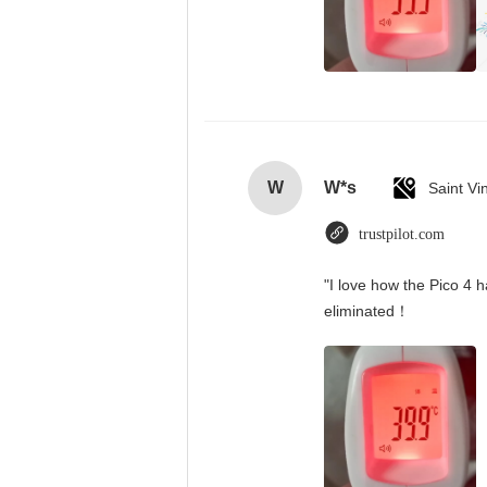
W
W*s
trustpilot.com
"I love how the Pico 4 h
eliminated！