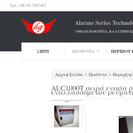
Τηλ.::
86-20-3287467
Alarms Series Technol
ΥΨΗΛΗ ΠΟΙΟΤΗΤΑ, ΚΑΛΥΤΕΡΗ Ε
ΣΠΊΤΙ
ΠΡΟΪΌΝΤΑ
ΠΕΡΊΠΟΥ 
Αρχική Σελίδα
Προϊόντα
Παροχή ηλ
ALC1000T σειρά ενιαία σ
εναλλασσόμενου ρεύματ