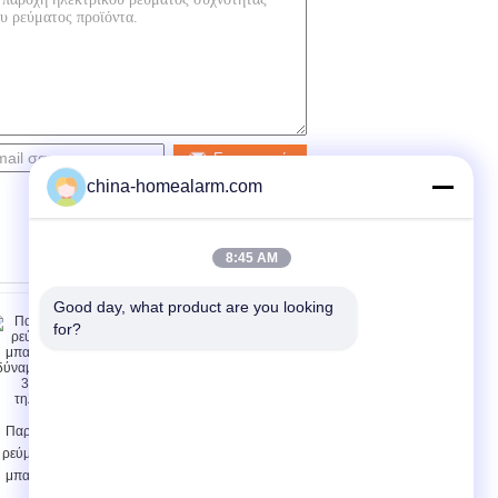
Επικοινωνία
china-homealarm.com
8:45 AM
Good day, what product are you looking 
for?
Παροχή ηλεκτρικού
10Hr 12AH
ρεύματος πυρκαγιάς
Uninterruptible όξινη
μπαταριών υψηλής
μπαταρία EPS