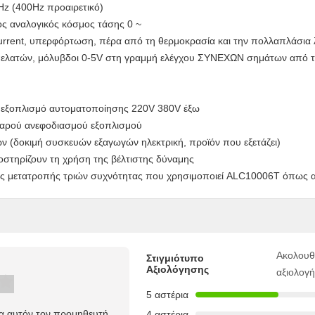
Hz (400Hz προαιρετικό)
ος αναλογικός κόσμος τάσης 0 ~
current, υπερφόρτωση, πέρα από τη θερμοκρασία και την πολλαπλάσια 
 πελατών, μόλυβδοι 0-5V στη γραμμή ελέγχου ΣΥΝΕΧΩΝ σημάτων από τ
ον εξοπλισμό αυτοματοποίησης 220V 380V έξω
αθαρού ανεφοδιασμού εξοπλισμού
ών (δοκιμή συσκευών εξαγωγών ηλεκτρική, προϊόν που εξετάζει)
στηρίζουν τη χρήση της βέλτιστης δύναμης
ος μετατροπής τριών συχνότητας που χρησιμοποιεί ALC10006T όπως α
Ακολουθ
Στιγμιότυπο
Αξιολόγησης
αξιολογ
5 αστέρια
ια αυτόν τον προμηθευτή
4 αστέρια