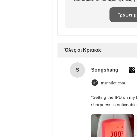
Γράψτε μ
κριτική
Όλες οι Κριτικές
S
Songshang
trustpilot.com
"Setting the IPD on my 
sharpness is noticeable