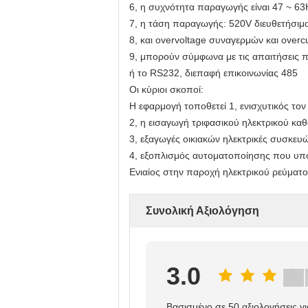
6, η συχνότητα παραγωγής είναι 47 ~ 63
7, η τάση παραγωγής: 520V διευθετήσιμ
8, και overvoltage συναγερμών και over
9, μπορούν σύμφωνα με τις απαιτήσεις
ή το RS232, διεπαφή επικοινωνίας 485
Οι κύριοι σκοποί:
Η εφαρμογή τοποθετεί 1, ενισχυτικός τ
2, η εισαγωγή τριφασικού ηλεκτρικού κ
3, εξαγωγές οικιακών ηλεκτρικές συσκευ
4, εξοπλισμός αυτοματοποίησης που υπο
Ενιαίος στην παροχή ηλεκτρικού ρεύματ
Συνολική Αξιολόγηση
3.0
Βασισμένο σε 50 αξιολογήσεις γ