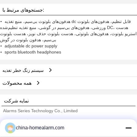
3.0A، 8.8V / 0.15A CMA45-220D9
جستجوهای مرتبط با:
هدفون‌های بلوتوث بی‌سیم، منبع تغذیه dc قابل تنظیم، هدفون‌های بلوتوث
ورزشی، هدفون‌های بی‌سیم در گوشی، منبع تغذیه تنظیم‌شده DC، هدست
استریو بلوتوث، هدفون‌های بلوتوثی، هدست بلوتوث حذف نویز، هدست بلوتوث
بی‌سیم، هدفون بلوتوث در گوش
adjustable dc power supply
sports bluetooth headphones
سیستم زنگ خطر تغذیه
همه محصولات
نمایه شرکت
Alarms Series Technology Co., Limited
تامین کنندگان تایید شده
china-homealarm.com
Trust Seal
Verified Suplier