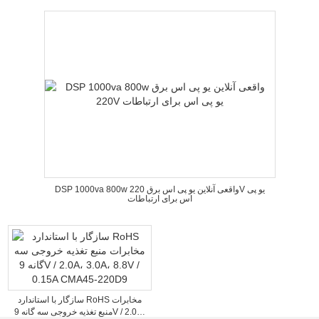
DSP 1000va 800w واقعی آنلاین یو پی اس برق 220V یو پی
اس برای ارتباطات
سازگار با استاندارد RoHS مخابرات
منبع تغذیه خروجی سه گانه 9V / 2.0A،