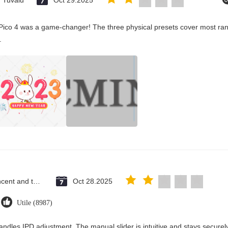
Tuvalu
Oct 29.2025
Pico 4 was a game-changer! The three physical presets cover most rang
.
Saint Vincent and the Grenadines
Oct 28.2025
Utile (8987)
andles IPD adjustment. The manual slider is intuitive and stays securely 