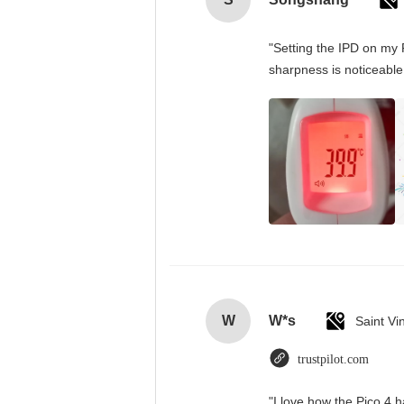
"Setting the IPD on my 
sharpness is noticeable
W
W*s
trustpilot.com
"I love how the Pico 4 h