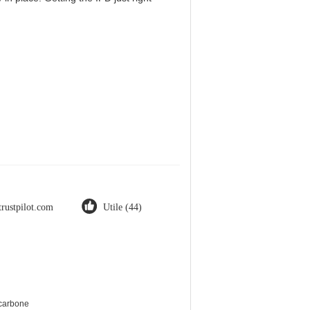
trustpilot.com
Utile (44)
 carbone