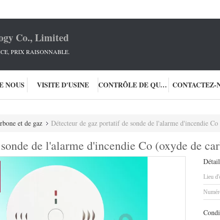
ogy Co., Limited
ICE, PRIX RAISONNABLE.
DE NOUS
VISITE D'USINE
CONTRÔLE DE QUALITÉ
CONTACTEZ-
rbone et de gaz
Détecteur de gaz portatif de sonde de l'alarme d'incendie Co
 sonde de l'alarme d'incendie Co (oxyde de ca
Détail
Lieu d'
Numéro
Condi