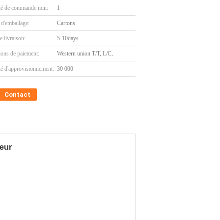
té de commande min:
1
 d'emballage:
Cartons
e livraison:
5-10days
ions de paiement:
Western union T/T, L/C,
té d'approvisionnement:
30 000
Contact
deur