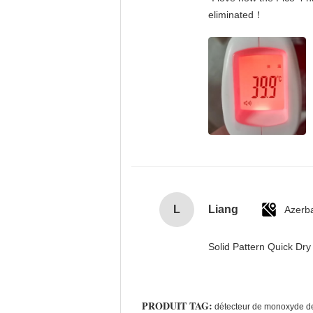
eliminated！
L
Liang
Azerba
Solid Pattern Quick D
PRODUIT TAG:
détecteur de monoxyde de