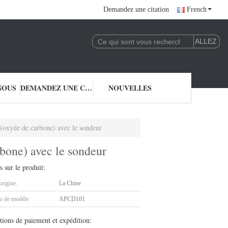
Demandez une citation
French
NOUS
DEMANDEZ UNE CITATION
NOUVELLES
 (oxyde de carbone) avec le sondeur
rbone) avec le sondeur
s sur le produit:
origine:
La Chine
 de modèle:
APCD101
tions de paiement et expédition: