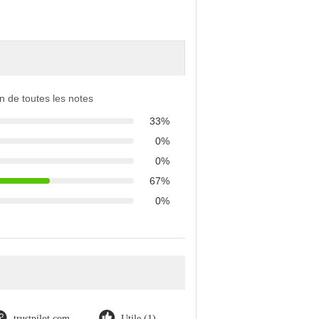
ion de toutes les notes
33%
0%
0%
67%
0%
trustpilot.com
Utile (1)