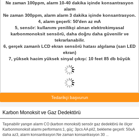
Ne zaman 100ppm, alarm 10-40 dakika içinde konsantrasyon
alarm
Ne zaman 300ppm, alarm alarm 3 dakika içinde konsantrasyon.
4, alarm geçerli: 50'den az mA
5, sensör: kullanımı yenilikçi alınan elektrokimyasal
karbonmonoksit sensörü, daha doğru daha güvenilir ve
tekrarlanabilir.
6, gerçek zamanlı LCD ekran sensörü hatası algılama (sarı LED
ekran)
7, yüksek hacim yüksek sinyal çıkışı: 10 feet 85 db büyük
Tedarikçi başvurun
Karbon Monoksit ve Gaz Dedektörü
Taşınabilir yangın alarm CO (karbon monoksit) sensör gaz dedektörü ile ölçer
Karbonmonoksit alarmı performans:1, güç: 3pcs AA pil2, bekleme geçerli: 50uA
daha az3, alarm konsantrasyon:Ne zaman konsantrasyon 30 ...