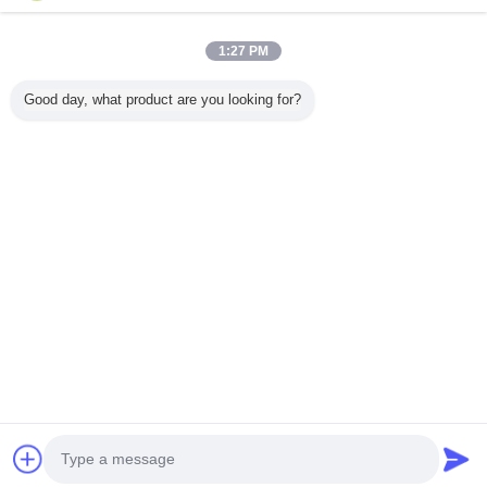
Onaylı Tedarikçi
Trust Seal
Verified Suplier
1:27 PM
Good day, what product are you looking for?
Ana sayfa
Tüm ürünler
Hakkımızda
Bize ulaşın
Teklif isteği
Dil değiştir
Tam Sitesi
Copyright © 2012 - 2025 china-homealarm.com.