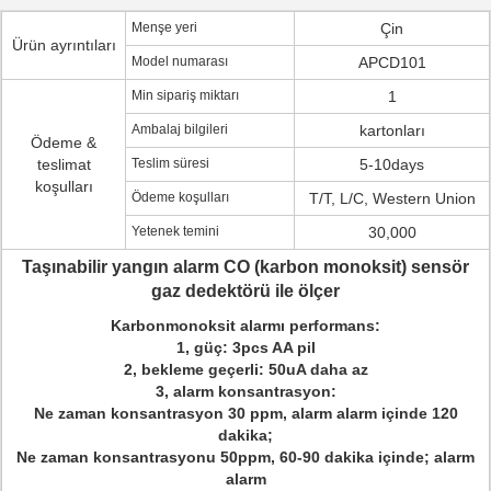
Menşe yeri
Çin
Ürün ayrıntıları
Model numarası
APCD101
Min sipariş miktarı
1
Ambalaj bilgileri
kartonları
Ödeme &
teslimat
Teslim süresi
5-10days
koşulları
Ödeme koşulları
T/T, L/C, Western Union
Yetenek temini
30,000
Taşınabilir yangın alarm CO (karbon monoksit) sensör
gaz dedektörü ile ölçer
Karbonmonoksit alarmı performans:
1, güç: 3pcs AA pil
2, bekleme geçerli: 50uA daha az
3, alarm konsantrasyon:
Ne zaman konsantrasyon 30 ppm, alarm alarm içinde 120
dakika;
Ne zaman konsantrasyonu 50ppm, 60-90 dakika içinde; alarm
alarm