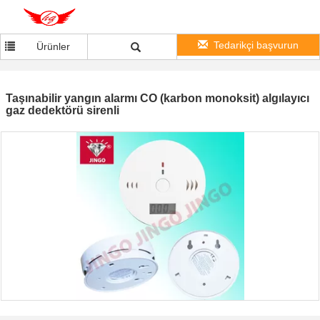
Tedarikçi başvurun
Ürünler
Taşınabilir yangın alarmı CO (karbon monoksit) algılayıcı
gaz dedektörü sirenli