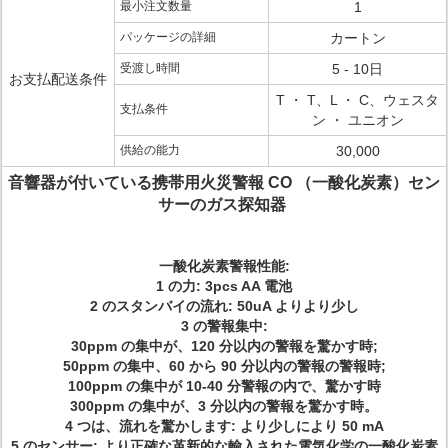
最小注文数量
1
パッケージの詳細
カートン
受渡し時間
5 - 10日
お支払配送条件
T ・ T、L ・ C、ウェスタ
支払条件
ン ・ ユニオン
供給の能力
30,000
音響器が付いている携帯用火災警報 CO （一酸化炭素）セン
サーのガス探知器
一酸化炭素警報性能:
1 の力: 3pcs AA 電池
2 のスタンバイの流れ: 50uA よりより少し
3 の警報集中:
30ppm の集中が、120 分以内の警報を驚かす時;
50ppm の集中、60 から 90 分以内の警報の警報時;
100ppm の集中が 10-40 分警報の内で、驚かす時
300ppm の集中が、3 分以内の警報を驚かす時。
4 つは、流れを驚かします: より少しにより 50 mA
5 のセンサー: より正確な革新的な輸入された電気化学の一酸化炭素