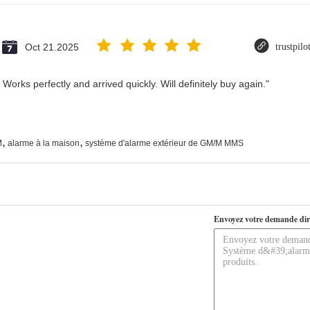
Oct 21.2025
trustpil
Works perfectly and arrived quickly. Will definitely buy again."
,
,
M
alarme à la maison
système d'alarme extérieur de GM/M MMS
Envoyez votre demande dir