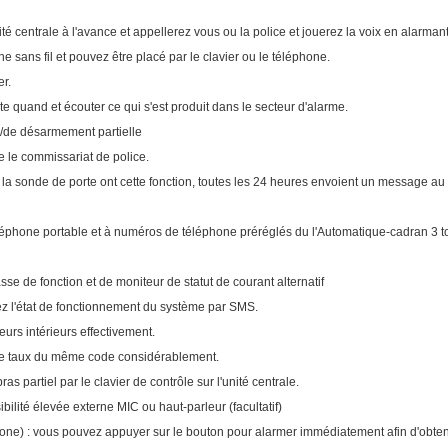
ité centrale à l'avance et appellerez vous ou la police et jouerez la voix en alarm
ne sans fil et pouvez être placé par le clavier ou le téléphone.
iser.
rte quand et écouter ce qui s'est produit dans le secteur d'alarme.
te/de désarmement partielle
 que le commissariat de police.
 la sonde de porte ont cette fonction, toutes les 24 heures envoient un message 
phone portable et à numéros de téléphone préréglés du l'Automatique-cadran 3 
asse de fonction et de moniteur de statut de courant alternatif
ifiez l'état de fonctionnement du système par SMS.
leurs intérieurs effectivement.
nt le taux du même code considérablement.
ras partiel par le clavier de contrôle sur l'unité centrale.
sibilité élevée externe MIC ou haut-parleur (facultatif)
 zone) : vous pouvez appuyer sur le bouton pour alarmer immédiatement afin d'obte