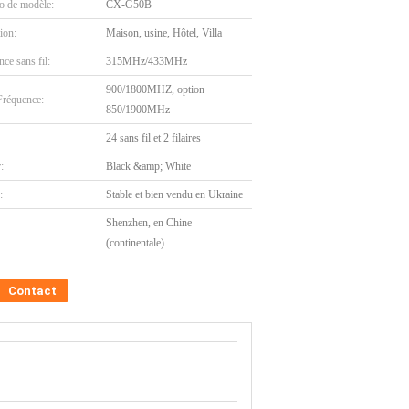
 de modèle:
CX-G50B
tion:
Maison, usine, Hôtel, Villa
ce sans fil:
315MHz/433MHz
900/1800MHZ, option
réquence:
850/1900MHz
24 sans fil et 2 filaires
:
Black &amp; White
:
Stable et bien vendu en Ukraine
Shenzhen, en Chine
(continentale)
Contact