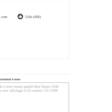
ot.com
Utile (666)
ectement à nous