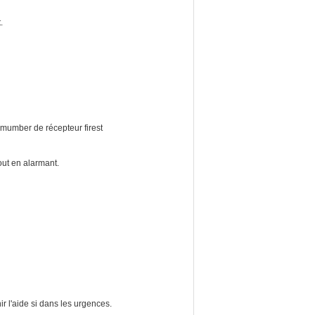
ant.
au mumber de récepteur firest
tout en alarmant.
nir l'aide si dans les urgences.