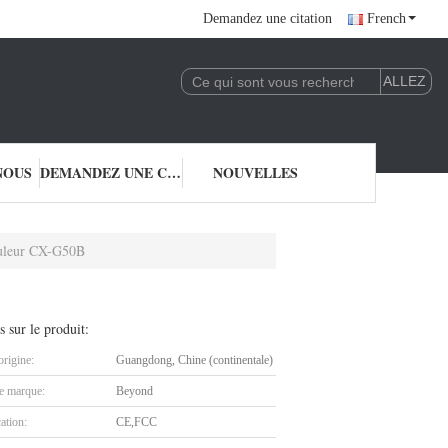
Demandez une citation
French
NOUS
DEMANDEZ UNE CITATION
NOUVELLES
uleur CX-G50B
s sur le produit:
origine:
Guangdong, Chine (continentale)
 marque:
Beyond
cation:
CE,FCC