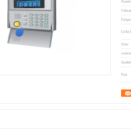
Numéro
Utilisa
Fréquen
GSM F
Zone:
couleur
Qualité
Port: