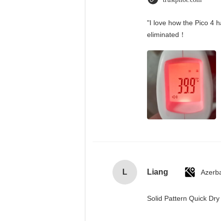
"I love how the Pico 4 h
eliminated！
L
Liang
Azerba
Solid Pattern Quick D