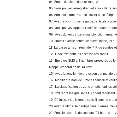
04. Zones de câble du maximum 2.
05. Vous pouvez enregistrer votre voix dans l'un
06. Armez/désarmez par le clavier ou le télépho
07. Avec la voix humaine guidez et facile à util
08. Vous pouvez appeler l'unité centrale n'impo
09. Avec du temps fixe armant/fonction arman
10. Travail avec le centre de surveillance, tel
11. La basse tension reminder.PIR de sondes et
12. Code fixe pour les accessoires sans fil.
13. Envoyez SMS à 3 nombres préréglés de télé
Rappel d'opération de 14 voix.
15. Avec la fonction de protection par mot de p
16. Modifiez le nom de 8 zones sans fil et vér
17. La classification de zone empêchent les vo
18. 220 l'adresse que sans fil codent réduise
19. Définissez les 8 zones sans fil comme bras/b
20. Avec la MIC et le haut-parleur internes. Sen
21. Fonction sans fil de secours (24 heures de