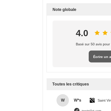
Note globale
4.0
Basé sur 50 avis pour 
Écrire un 
Toutes les critiques
W
W*s
trustpilot.com