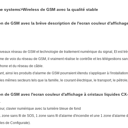
e systems>Wireless de GSM avec la qualité stable
n de GSM avec la brève description de l'ecran couleur d'affichag
eaux réseau de GSM et technologie de traitement numérique du signal, Et est très 
de voix du réseau de GSM, il vraiment réalise le contrôle et les télégestions sans f
hone et du réseau de câble.
ainsi les produits d'alarme de GSM pourraient étendu s'appliquer à l'installation 
s mêmes secteurs tels que la famille, le courant électrique, le transport, le pétrole
on de GSM avec l'ecran couleur d'affichage à cristaux liquides C
rd).
uleur, clavier numérique avec la lumière bleue de fond
zone sans fil de SOS, 1 zone sans fil d'alarme d'incendie et une 1 zone d'alarme 
bles de Configurate).