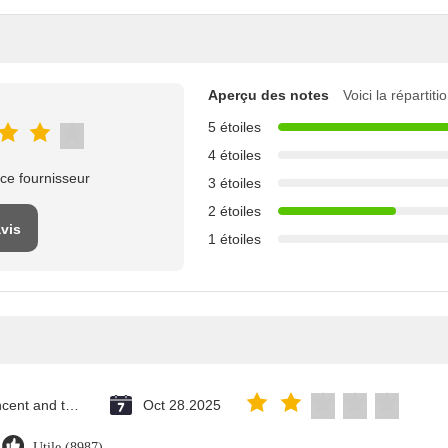
Aperçu des notes
Voici la répartit
5 étoiles
4 étoiles
ce fournisseur
3 étoiles
2 étoiles
avis
1 étoiles
Saint Vincent and the Grenadines
Oct 28.2025
Utile (8987)