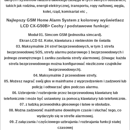
danych i systemów nadzoru dalekiego zasięgu w tych samych obszarach,
takich jak rodzina, energii elektrycznej, transportu, ropy naftowej, węgla,
kolei, rząd, komisariat etc ,
Najlepszy GSM Home Alarm System z kolorowy wyświetlacz
LCD CX-G50B> Cechy / podstawowe funkcje:
Moduł 01. Simcom GSM (jednostka simcard).
Ekran LCD 02. Kolor, klawiatura z niebieskim tle światła
03. Maksymalnie 24 stref bezprzewodowych, w tym 1 strefa
bezprzewodowej SOS, strefy alarmu pożarowego 1 bezprzewodowych i
jednego zewnętrznego 1 zaniku zasilania strefy alarmowej.
(Uwaga: każda
strefa bezprzewodowego można konfigurować niezliczone czujników
bezprzewodowych).
04. Maksymalnie 2 przewodowe strefy.
05. Możesz nagrać swój głos w mainframe z wyprzedzeniem i zadzwoni lub
policję i odtwarzać głos podczas alarmu.
06. Uzbrojenie / rozbrojenie przez bezprzewodową klawiaturę lub
telefonicznie i może być ustawiony za pomocą klawiatury lub telefonicznie.
07. z ludzką przewodnika głosowego i łatwe w obsłudze.
08. Można zadzwonić mainframe dowolnym czasie i słuchać tego, co
wydarzyło się w strefie alarmowej.
09. Z załączania / częściowego uzbrajania / rozbrajania funkcji stałej
czasowej