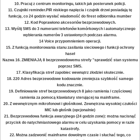
10. Pracuj z centrum monitoringu, takich jak posterunek policji.
11. Czujniki reminder.PIR niskiego napięcia i czujnik drzwi posiadają tę
funkcję, co 24 godzin wysłać wiadomość do firest odbiornika mumber
12. Kod Poprawiono akcesoriów bezprzewodowych.
13. Wyślij SMS do 3 numerami telefonów komórkowych i automatycznego
wybierania numerów 3 ustawionych podczas alarmu.
14 Voice przypomnieniem operacji.
15. Z funkcją monitorowania stanu zasilania sieciowego i funkcji ochrony
haseł
Nazwa 16. ZMIENIAJĄ 8 bezprzewodowemu strefy "sprawdzić stan systemu
poprzez SMS.
17. Klasyfikacja stref zapobiec wewnątrz złodziei skutecznie.
18. 220 Adres bezprzewodowe kodowanie zmniejsza szybkość samego
kodu znacznie.
19. Definiowanie stref bezprzewodowych 8 jako ramienia / częściowej
ramienia za pomocą klawiatury sterującej na mainframe.
20. Z wewnętrznym mikrofonowi i głośnikowi.
Zewnętrzna wysokiej czułości
MIC lub głośnik (opcjonalnie)
21. Bezprzewodowa funkcja awaryjnego (24 godzin zone): można nacisnąć
przycisk do natychmiastowego alarmu w celu uzyskania pomocy w razie
katastrofy.
22. Można zadzwonić mainframe dowolnym czasie i słuchać tego, co