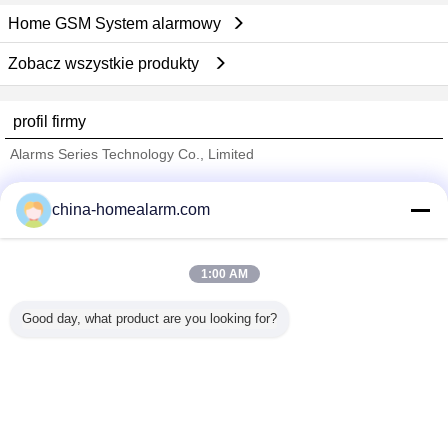
Home GSM System alarmowy
Zobacz wszystkie produkty
profil firmy
Alarms Series Technology Co., Limited
sprawdzonych dostawców
china-homealarm.com
Trust Seal
Verified Suplier
1:00 AM
Dom
Good day, what product are you looking for?
Wszystkie produkty
O nas
Skontaktuj się z nami
Poprosić o wycenę