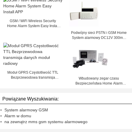
GSM / WiFi Wireless Security
Home Alarm System Easy Install
APP
Podwójny sieci PSTN i GSM Home
System alarmowy DC12V 300mA,
pilot
Moduł GPRS Częstotliwość TTL
Bezprzewodowa transmisja
Wbudowany zegar czasu
danych moduł radiowy
Bezpieczeństwa Home Alarm
System z 8 przewodowych + 99
stref bezprzewodowych
Powiązane Wyszukiwania:
System alarmowy GSM
Alarm w domu
na zewnątrz mms gsm systemu alarmowego