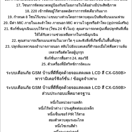
17. โซนการจัดหมวดหมู่ป้องกันขโมยภายในได้อย่างมีประสิทธิภาพ
18. 220 เข้ารหัสอยู่ไร้สายลดอัตราการรหัสเดียวกันมาก
19. กำหนด 8 โซนไร้แขน / แขนบางส่วนโดยการควบคุมแป้นพิมพ์บนเมนเฟรม
20. มีค่า MIC ภายในและลำโพง
ภายนอก MIC ความไวสูงหรือลำโพง (อุปกรณ์เสริม)
21. ฟังก์ชั่นฉุกเฉินแบบไร้สาย (โซน 24 ชั่วโมง): คุณสามารถกดปุ่มเพื่อปลุกทันทีเพื่อ
ให้ได้รับความช่วยเหลือหากในกรณีฉุกเฉิน
22. คุณสามารถเรียกเมนเฟรมในเวลาใด ๆ และฟังสิ่งที่เกิดขึ้นในพื้นที่ปลุก
23. ปลุกล้มเหลวของอำนาจภายนอก
สลับไปยังแบตเตอรี่สำรองเมื่อไฟคือความล้ม
เหลวหรือตัดโดยผู้บุกรุก
ฟังก์ชั่นการสื่อสาร 24. สองวิธี
25. ตัวเครื่องที่มีสวิทช์การงัดแงะ
ระบบเตือนภัย GSM บ้านที่ดีที่สุดด้วยจอแสดงผล LCD สี CX-G50B>
พารามิเตอร์ฟังก์ชั่น / ข้อมูลจำเพาะ
ระบบเตือนภัย GSM บ้านที่ดีที่สุดด้วยจอแสดงผล LCD สี CX-G50B>
ส่วนประกอบแพ็คมาตรฐาน
หนึ่งในหน่วยงานหลัก
หนึ่งไร้หน้าต่าง / ประตูติดต่อแม่เหล็ก
หนึ่งเซ็นเซอร์ PIR ไร้สาย
สองตัวควบคุมระยะไกล
หนึ่งไซเรนสีดำ