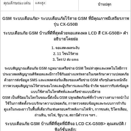
คุณลักษณะเด่น
แสงสูง:
บ้านปลุก
GSM ระบบเตือนภัย> ระบบเตือนภัยไร้สาย GSM ที่มีคุณภาพมีเสถียรภาพ
รุ่น CX-G50B
ระบบเตือนภัย GSM บ้านที่ดีที่สุดด้วยจอแสดงผล LCD สี CX-G50B> คำ
อธิบายโดยย่อ
1. จอแสดงผลระงับ
2. 11 โซนไร้สาย
3. โทร U ส่ง sms
ระบบสัญญาณเตือนภัย GSM กฎหมายเครือข่าย GSM ใหม่ล่าสุดและเทคโนโลยีการ
ประมวลผลสัญญาณดิจิตอลและมีการใช้กันอย่างแพร่หลายในเขตรักษาความปลอดภัย
ด้วยการส่งข้อมูล SMS และแพลตฟอร์มเสียงของเครือข่าย GSM จริงๆมันตระหนักถึง
การควบคุมสัญญาณไร้สายระยะไกลและผู้บริหารและแก้ข้อ จำกัด ของการรับส่งข้อมูล
แบบใช้สายในโทรศัพท์และเครือข่ายแบบมีสาย
GSM เป็นที่นิยมในโลกในขณะนี้ดังนั้น GSM ปลุกผลิตภัณฑ์ที่กว้างขวางสามารถนำไป
ใช้ในการติดตั้งระบบรักษาความปลอดภัย, การตรวจสอบข้อมูลและระบบการกำกับ
ดูแลในระยะยาวในพื้นที่เดียวกันเช่นครอบครัวพลังงานไฟฟ้า, การขนส่ง, ปิโตรเลียม,
ถ่านหิน, รถไฟ, รัฐบาล, สถานีตำรวจ ฯลฯ .
ระบบเตือนภัย GSM บ้านที่ดีที่สุดที่มีสีจอ LCD CX-G50B> คุณสมบัติ /
ฟังก์ชั่นหลัก: