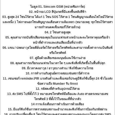
โมดูล 01. Simcom GSM (หน่วยซิมการ์ด)
02. หน้าจอ LCD สีปุ่มกดที่มีแสงพื้นหลังสีฟ้า
03. สูงสุด 24 โซนไร้สาย ได้แก่ 1 โซน SOS ไร้สาย 1 โซนสัญญาณเตือนไฟไหม้ไร้สาย
และหนึ่ง 1 ไฟภายนอกโซนสัญญาณเตือนความล้มเหลว
(หมายเหตุ: ทุกโซนไร้สายสา
มารถกําหนดคเซ็นเซอร์ไร้สายถ้วน)
04. 2 โซนสายสูงสุด
05. คุณสามารถบันทึกเสียงของคุณในเมนเฟรมล่วงหน้าและจะโทรหาคุณหรือเจ้า
หน้าที่ตำรวจและเล่นเสียงเมื่อที่น่ากลัว
06. แขน / ปลดอาวุธโดยคีย์บอร์ดไร้สายหรือโทรศัพท์และสามารถตั้งค่าจากแป้นพิมพ์
หรือโทรศัพท์
07. คู่มือด้วยเสียงของมนุษย์และใช้งานง่าย
08. คุณสามารถเรียกเมนเฟรมในเวลาใด ๆ และฟังสิ่งที่เกิดขึ้นในพื้นที่ปลุก
09. มีเวลาคงอาวุธ / อาวุธบางส่วน / ฟังก์ชั่นความโกรธ
10. การทำงานกับศูนย์ตรวจสอบเช่นสถานีตำรวจ
11. เซนเซอร์ reminder.PIR แรงดันต่ำและเซ็นเซอร์ประตูมีฟังก์ชั่นนี้ทุก 24 ชั่วโมงส่ง
ข้อความถึง Mumber รับ firest
12. รหัสคงที่สำหรับอุปกรณ์ไร้สาย
13. ส่ง SMS ไปที่ตั้งไว้ 3 หมายเลขโทรศัพท์มือถือและ Auto สายตรงหมายเลข
โทรศัพท์ 3 ที่ตั้งไว้ในขณะที่ที่น่ากลัว
14 การแจ้งเตือนการดำเนินการด้วยเสียง
15. มีแอร์ฟังก์ชั่นการตรวจสอบสถานะอำนาจและฟังก์ชั่นการป้องกันรหัสผ่าน
16. การปรับเปลี่ยนชื่อ 8 โซนไร้สายและตรวจสอบสถานะของระบบโดยการส่ง SMS