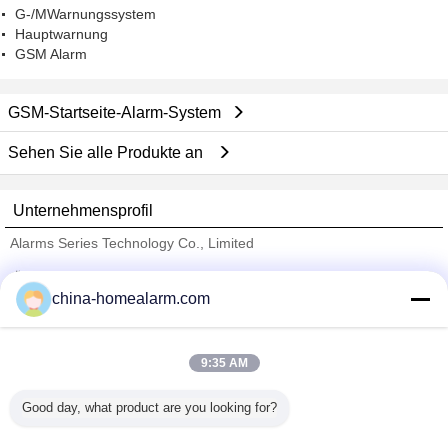
G-/MWarnungssystem
Hauptwarnung
GSM Alarm
GSM-Startseite-Alarm-System
Sehen Sie alle Produkte an
Unternehmensprofil
Alarms Series Technology Co., Limited
Überprüfte Lieferanten
china-homealarm.com
Trust Seal
Verified Suplier
9:35 AM
Nach Hause
Good day, what product are you looking for?
Alle Produkte