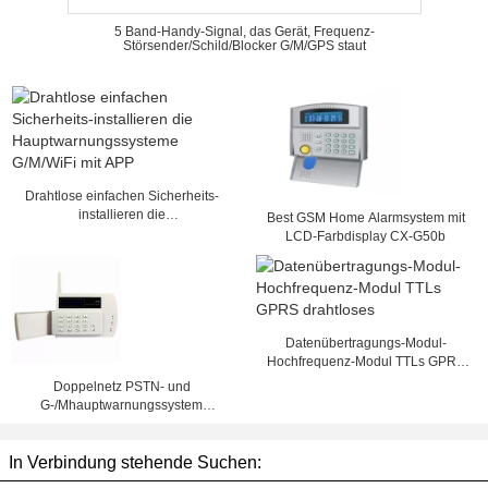
5 Band-Handy-Signal, das Gerät, Frequenz-
Störsender/Schild/Blocker G/M/GPS staut
Drahtlose einfachen Sicherheits-
installieren die
Best GSM Home Alarmsystem mit
Hauptwarnungssysteme G/M/WiFi
LCD-Farbdisplay CX-G50b
mit APP
Datenübertragungs-Modul-
Hochfrequenz-Modul TTLs GPRS
drahtloses
Doppelnetz PSTN- und
G-/Mhauptwarnungssystem
DC12V 300mA, Fernprüfer
In Verbindung stehende Suchen: