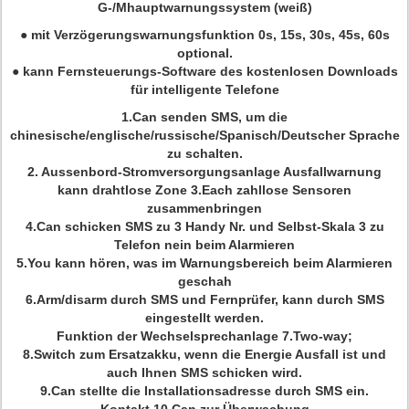
G-/Mhauptwarnungssystem (weiß)
● mit Verzögerungswarnungsfunktion 0s, 15s, 30s, 45s, 60s
optional.
● kann Fernsteuerungs-Software des kostenlosen Downloads
für intelligente Telefone
1.Can senden SMS, um die
chinesische/englische/russische/Spanisch/Deutscher Sprache
zu schalten.
2. Aussenbord-Stromversorgungsanlage Ausfallwarnung
kann drahtlose Zone 3.Each zahllose Sensoren
zusammenbringen
4.Can schicken SMS zu 3 Handy Nr. und Selbst-Skala 3 zu
Telefon nein beim Alarmieren
5.You kann hören, was im Warnungsbereich beim Alarmieren
geschah
6.Arm/disarm durch SMS und Fernprüfer, kann durch SMS
eingestellt werden.
Funktion der Wechselsprechanlage 7.Two-way;
8.Switch zum Ersatzakku, wenn die Energie Ausfall ist und
auch Ihnen SMS schicken wird.
9.Can stellte die Installationsadresse durch SMS ein.