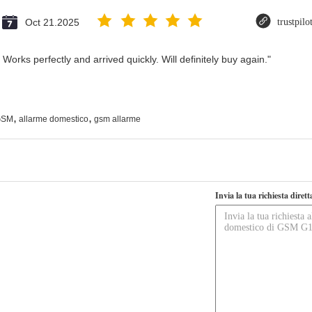
Oct 21.2025
trustpil
Works perfectly and arrived quickly. Will definitely buy again."
,
,
 GSM
allarme domestico
gsm allarme
Invia la tua richiesta diret