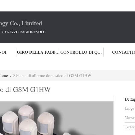
ogy Co., Limited
IO, PREZZO RAGIONEVOLE.
NOI
GIRO DELLA FABBRICA
CONTROLLO DI QUALITÀ
CONTATTI
Home
Sistema di allarme domestico di GSM G1HW
tico di GSM G1HW
Dettag
Luogo d
Marca:
Certifi