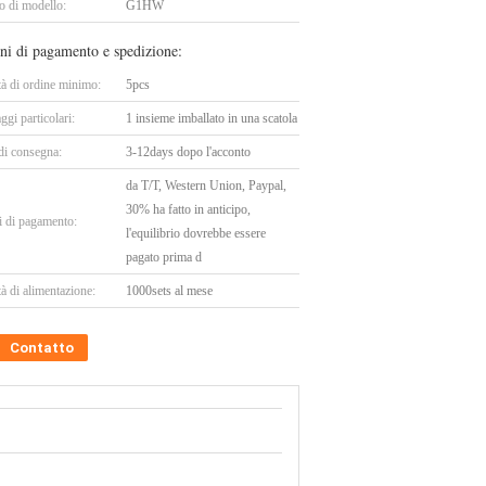
 di modello:
G1HW
ni di pagamento e spedizione:
tà di ordine minimo:
5pcs
ggi particolari:
1 insieme imballato in una scatola
di consegna:
3-12days dopo l'acconto
da T/T, Western Union, Paypal,
30% ha fatto in anticipo,
i di pagamento:
l'equilibrio dovrebbe essere
pagato prima d
à di alimentazione:
1000sets al mese
Contatto