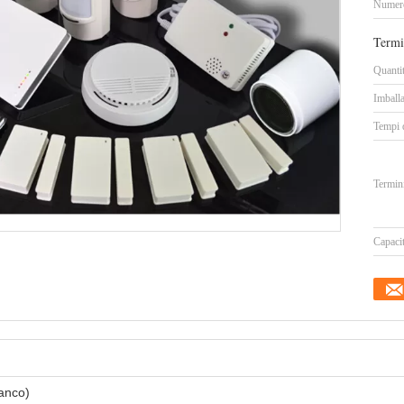
Numero
Termi
Quanti
Imballa
Tempi 
Termin
Capacit
anco)