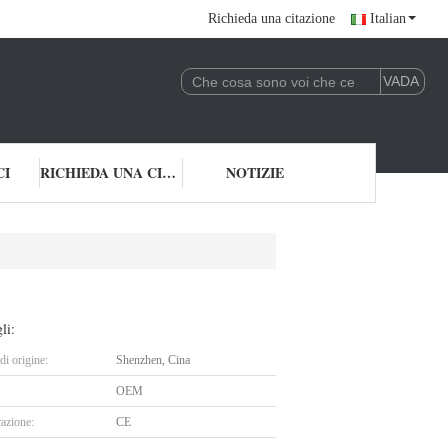
Richieda una citazione
Italian
CI
RICHIEDA UNA CITAZIONE
NOTIZIE
li:
i origine:
Shenzhen, Cina
OEM
cazione:
CE