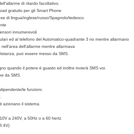
ll'allarme di ritardo facoltativo.
oad gratuito per gli Smart Phone
se di lingua/inglese/russo/Spagnolo/tedesco.
ente
sensori innumerevoli
lulari ed al telefono del Automatico-quadrante 3 no mentre allarmano
nell'area dell'allarme mentre allarmava
 distanza, può essere messo da SMS.
tegno quando il potere è guasto ed inoltre invierà SMS voi.
ione da SMS.
ndipendente/le funzioni.
.
ti azionano il sistema.
110V a 240V, a 50Hz o a 60 hertz
8.4V):