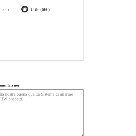
ot.com
Utile (666)
tamente a noi