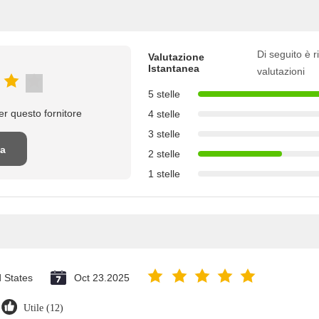
Di seguito è ri
Valutazione
Istantanea
valutazioni
5 stelle
r questo fornitore
4 stelle
3 stelle
na
2 stelle
1 stelle
ne
d States
Oct 23.2025
Utile (12)