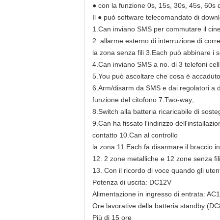
● con la funzione 0s, 15s, 30s, 45s, 60s de
Il ● può software telecomandato di downl
1.Can inviano SMS per commutare il cine
2. allarme esterno di interruzione di corr
la zona senza fili 3.Each può abbinare i 
4.Can inviano SMS a no. di 3 telefoni cel
5.You può ascoltare che cosa è accaduto 
6.Arm/disarm da SMS e dai regolatori a
funzione del citofono 7.Two-way;
8.Switch alla batteria ricaricabile di sos
9.Can ha fissato l'indirizzo dell'installaz
contatto 10.Can al controllo
la zona 11.Each fa disarmare il braccio i
12. 2 zone metalliche e 12 zone senza fili
13. Con il ricordo di voce quando gli uten
Potenza di uscita: DC12V
Alimentazione in ingresso di entrata: AC
Ore lavorative della batteria standby (DC
Più di 15 ore