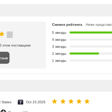
Снимок рейтинга
Ниже представл
5 звезды
4 звезды
б этом поставщике
3 звезды
2 звезды
тзыв
1 звезды
d States
Oct 23.2025