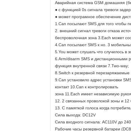
Аварийная система GSM домашняя (б
● с функцией 0s сигнала тревоги задер
● может програмное обеспечение дист
1.Can посылают SMS для того чтобы пе
2. внешний сигнал тревоги отказа исто
беспроволочная зона 3.Each может соо
4.Can посылают SMS к но. 3 мобильны
5.You может слушать что случилось в 
6.Arm/disarm SMS и дистанционными р
функция внутренной связи 7.Two-way;
8.Switch к резервной перезаряжаемые 
9.Can установило адрес установки SMS
контакт 10.Can к контролировать
зона 11.Each имеет независимую рукоя
12. 2 связанных проволокой зоны и 12
13. С памяткой голоса когда потребите
Сила выхода: DC12V
Сила входного сигнала: AC110V до 240
Рабочие часы резервной батареи (DC8