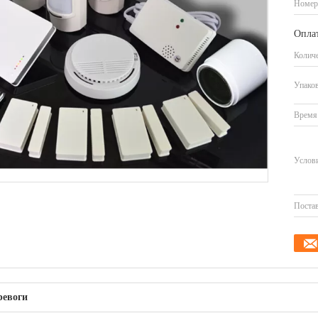
Номер
Оплат
Количе
Упаков
Время 
Услови
Постав
ревоги