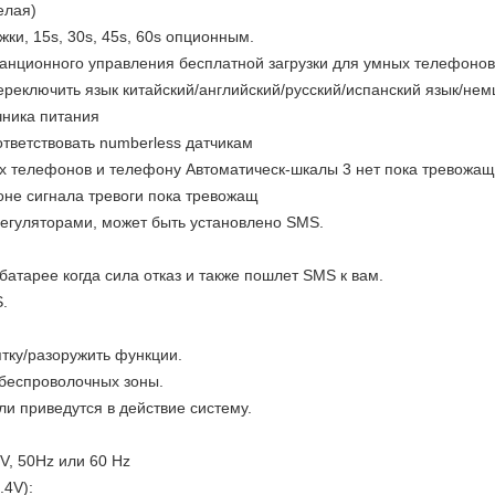
елая)
жки, 15s, 30s, 45s, 60s опционным.
анционного управления бесплатной загрузки для умных телефонов
реключить язык китайский/английский/русский/испанский язык/нем
чника питания
тветствовать numberless датчикам
х телефонов и телефону Автоматическ-шкалы 3 нет пока тревожащ
зоне сигнала тревоги пока тревожащ
егуляторами, может быть установлено SMS.
батарее когда сила отказ и также пошлет SMS к вам.
.
тку/разоружить функции.
 беспроволочных зоны.
ли приведутся в действие систему.
V, 50Hz или 60 Hz
.4V):