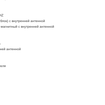
HZ
 блок) с внутренней антенной
 магнитный с внутренней антенной
а
нней антенной
теля