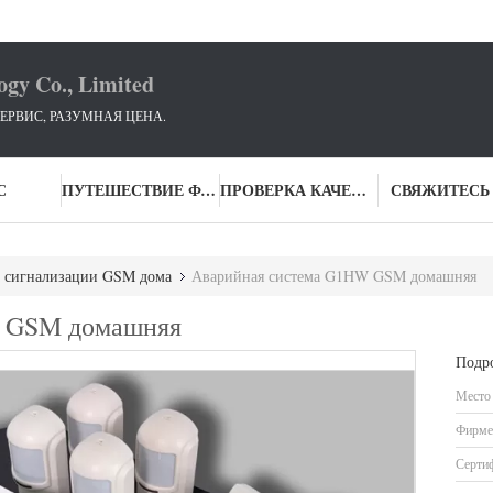
ogy Co., Limited
ЕРВИС, РАЗУМНАЯ ЦЕНА.
С
ПУТЕШЕСТВИЕ ФАБРИКИ
ПРОВЕРКА КАЧЕСТВА
СВЯЖИТЕСЬ
 сигнализации GSM дома
Аварийная система G1HW GSM домашняя
W GSM домашняя
Подр
Место
Фирме
Серти