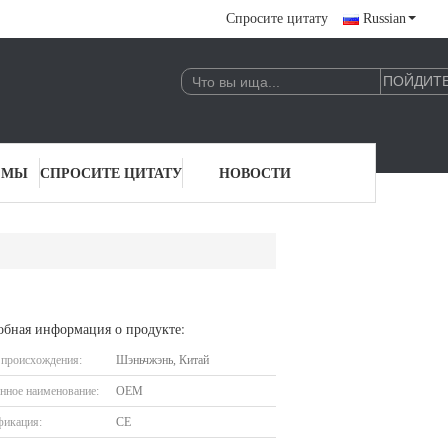
Спросите цитату
Russian
 МЫ
СПРОСИТЕ ЦИТАТУ
НОВОСТИ
обная информация о продукте:
 происхождения:
Шэньчжэнь, Китай
нное наименование:
OEM
фикация:
CE