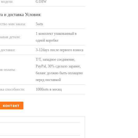
 модели:
G1HW
а и доставка Условия:
ство мин заказа:
5sets
1 комплект упакованный в
ывая детали:
одной коробке
доставки:
3-12days после первого взноса
T/T, западное соединение,
PayPal, 30% сделало заранее,
я оплаты:
баланс должно быть оплащено
перед поставкой
ка способности:
1000sets в месяц
контакт