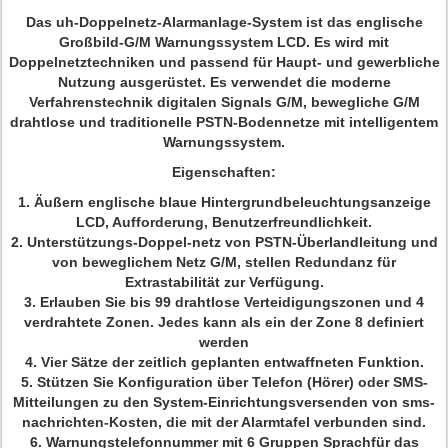
Das uh-Doppelnetz-Alarmanlage-System ist das englische
Großbild-G/M Warnungssystem LCD. Es wird mit
Doppelnetztechniken und passend für Haupt- und gewerbliche
Nutzung ausgerüstet. Es verwendet die moderne
Verfahrenstechnik digitalen Signals G/M, bewegliche G/M
drahtlose und traditionelle PSTN-Bodennetze mit intelligentem
Warnungssystem.
Eigenschaften:
1. Äußern englische blaue Hintergrundbeleuchtungsanzeige
LCD, Aufforderung, Benutzerfreundlichkeit.
2. Unterstützungs-Doppel-netz von PSTN-Überlandleitung und
von beweglichem Netz G/M, stellen Redundanz für
Extrastabilität zur Verfügung.
3. Erlauben Sie bis 99 drahtlose Verteidigungszonen und 4
verdrahtete Zonen. Jedes kann als ein der Zone 8 definiert
werden
4. Vier Sätze der zeitlich geplanten entwaffneten Funktion.
5. Stützen Sie Konfiguration über Telefon (Hörer) oder SMS-
Mitteilungen zu den System-Einrichtungsversenden von sms-
nachrichten-Kosten, die mit der Alarmtafel verbunden sind.
6. Warnungstelefonnummer mit 6 Gruppen Sprachfür das