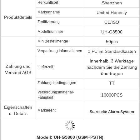
Herkunftsort
Shenzhen
Markenname
United Honesty
Produktdetails
Zertifizierung
CE/ISO
Modellnummer
UH-G8500
Min Bestellmenge
50pcs
Verpackung Informationen
1 PC im Standardkasten
Innerhalb, 3 Werktage
Zahlung und
Lieferzeit
nachdem Sie die Zahlung
Versand AGB
übertragen
Zahlungsbedingungen
TT
Versorgungsmaterial-
10000PCS
Fähigkeit
Eigenschaften
Markieren:
Startseite Alarm-System
u. Details
Modell: UH-G5800
(GSM+PSTN)