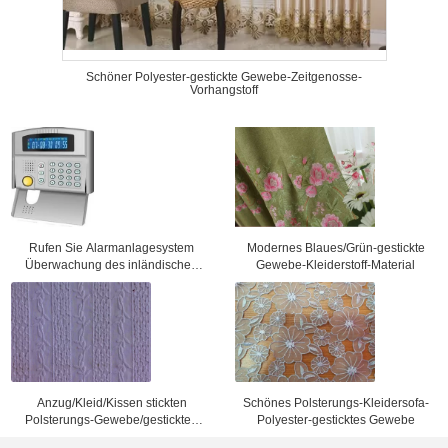
Schöner Polyester-gestickte Gewebe-Zeitgenosse-
Vorhangstoff
Rufen Sie Alarmanlagesystem
Modernes Blaues/Grün-gestickte
Überwachung des inländischen
Gewebe-Kleiderstoff-Material
Wertpapieres des Netzes
intelligentes an
Anzug/Kleid/Kissen stickten
Schönes Polsterungs-Kleidersofa-
Polsterungs-Gewebe/gestickten
Polyester-gesticktes Gewebe
Stoff