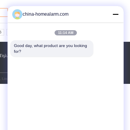
china-homealarm.com
6
7
>>
>|
11:14 AM
Good day, what product are you looking 
for?
Τηλ.::
86-20-3287467
 Limited. All Rights Reserved. Developed by
ECER