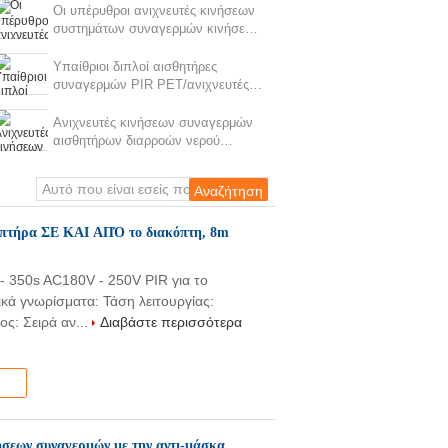
και την ασυλία της Pet
Οι υπέρυθροι ανιχνευτές κινήσεων
συστημάτων συναγερμών κινήσεων
με προσδιορίζουν μέρα και νύχτα
αυτόματα
Υπαίθριοι διπλοί αισθητήρες
συναγερμών PIR PET/ανιχνευτές
κινήσεων συναγερμών
μικροκυμάτων
Ανιχνευτές κινήσεων συναγερμών
αισθητήρων διαρροών νερού
σπασιμάτων γυαλιού με αντι RFI
αμπτήρα ΣΕ ΚΑΙ ΑΠΌ το διακόπτη, 8m
- 350s AC180V - 250V PIR για το
κά γνωρίσματα: Τάση λειτουργίας:
ς: Σειρά αν...
Διαβάστε περισσότερα
νήσεων συναγερμών με την αντι-μάσκα