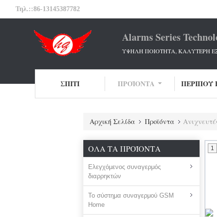
Τηλ.::
86-13145387782
Alarms Series Technol
ΥΨΗΛΗ ΠΟΙΟΤΗΤΑ, ΚΑΛΥΤΕΡΗ Ε
ΣΠΊΤΙ
ΠΡΟΪΌΝΤΑ
ΠΕΡΊΠΟΥ 
Αρχική Σελίδα
Προϊόντα
Ανιχνευτέ
ΌΛΑ ΤΑ ΠΡΟΪΌΝΤΑ
1
Ελεγχόμενος συναγερμός
διαρρηκτών
Το σύστημα συναγερμού GSM
Home