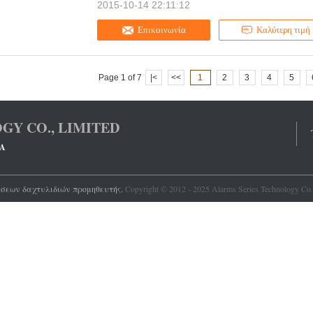
2015-10-14 22:11:12
Επικοινωνία
Καλύτερη τιμή
Page 1 of 7
|<
<<
1
2
3
4
5
GY CO., LIMITED
ΝΑ
ήσεων δαχτυλιδιών
προμηθευτής.
Copyright © 2012 - 2025 Alarms Series Technology Co.,