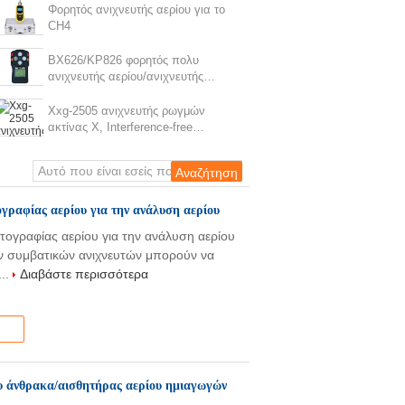
701GV
Φορητός ανιχνευτής αερίου για το
CH4
BX626/KP826 φορητός πολυ
ανιχνευτής αερίου/ανιχνευτής
αερίου
Xxg-2505 ανιχνευτής ρωγμών
ακτίνας X, Interference-free
φορητός εξοπλισμός ακτίνας X NDT
γραφίας αερίου για την ανάλυση αερίου
ογραφίας αερίου για την ανάλυση αερίου
ν συμβατικών ανιχνευτών μπορούν να
...
Διαβάστε περισσότερα
ου άνθρακα/αισθητήρας αερίου ημιαγωγών