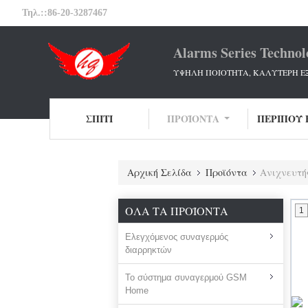
Τηλ.::
86-20-3287467
Alarms Series Technol
ΥΨΗΛΗ ΠΟΙΟΤΗΤΑ, ΚΑΛΥΤΕΡΗ Ε
ΣΠΊΤΙ
ΠΡΟΪΌΝΤΑ
ΠΕΡΊΠΟΥ 
Αρχική Σελίδα
Προϊόντα
Ανιχνευτή
ΌΛΑ ΤΑ ΠΡΟΪΌΝΤΑ
1
Ελεγχόμενος συναγερμός
διαρρηκτών
Το σύστημα συναγερμού GSM
Home