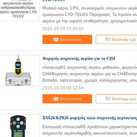
Φυσικό αέριο, LPG, συναγερμός ανιχνευτών αερ
ημιαγωγών LYD-701GV Περιγραφή: Το προϊόν είν
αερίου με την υψηλή σταθερότητα, χρησιμοποιείτα
2015-10-19 12:24:03
Επικοινωνία
Καλύτερη τιμή
Φορητός ανιχνευτής αερίου για το CH4
chinacoal01 ανιχνευτής αερίου μεθανίου, φορητός
CH4Φορητός ανιχνευτής αερίου για το CH4Εισα
δάπεδο, ταπετσαρία, χρώμα, καλλιεργώντας, εσω
2015-10-19 08:12:58
Επικοινωνία
Καλύτερη τιμή
BX626/KP826 φορητός πολυ ανιχνευτής αερίου/ανι
Εισαγωγή chinacoal05 προϊόντων χαρακτηριστ
ανιχνευτής αερίουΑκριβής ακουστικοοπτικός συν