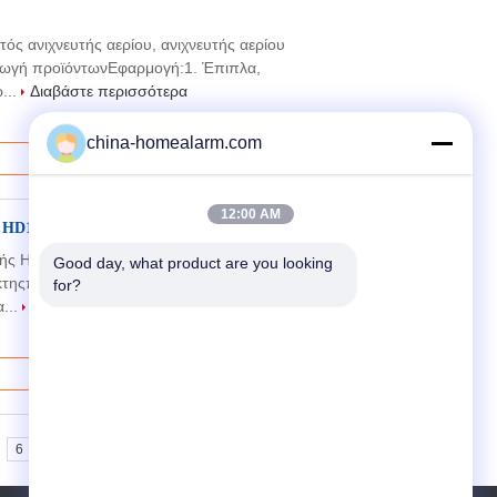
τός ανιχνευτής αερίου, ανιχνευτής αερίου
γωγή προϊόντωνΕφαρμογή:1. Έπιπλα,
...
Διαβάστε περισσότερα
china-homealarm.com
12:00 AM
ής HD172 αγωγών υγραερίου
τής HD172 αγωγών υγραερίου Ανιχνευτής
Good day, what product are you looking 
ίκτηςπερίγραμμα: φορητόςανιχνευμένο
for?
α...
Διαβάστε περισσότερα
6
>>
>|