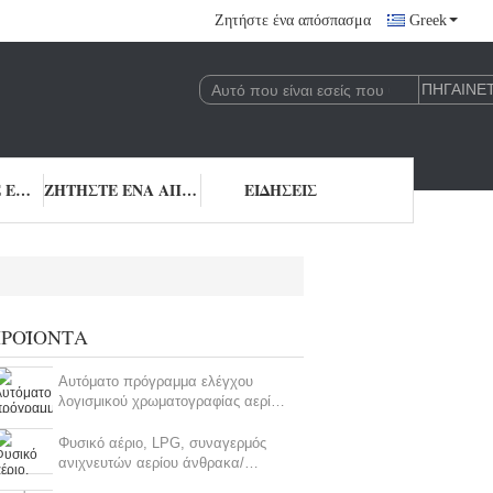
Ζητήστε ένα απόσπασμα
Greek
ΜΑΣ ΕΛΆΤΕ ΣΕ ΕΠΑΦΉ ΜΕ
ΖΗΤΉΣΤΕ ΈΝΑ ΑΠΌΣΠΑΣΜΑ
ΕΙΔΉΣΕΙΣ
ΡΟΪΌΝΤΑ
Αυτόματο πρόγραμμα ελέγχου
λογισμικού χρωματογραφίας αερίου
για την ανάλυση αερίου
Φυσικό αέριο, LPG, συναγερμός
ανιχνευτών αερίου άνθρακα/
αισθητήρας αερίου ημιαγωγών LYD-