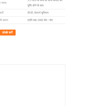
3-5 दिनों के काम के साथ आदेश की
के समय:
पुष्टि होने के बाद
्तें:
टी/टी, वेस्टर्न यूनियन
की क्षमता:
प्रति माह 1000 सेट / सेट
संपर्क करें