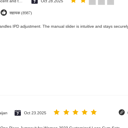
Saint Vincent and the Grenadines
Oct 28.2025
सहायक (8987)
andles IPD adjustment. The manual slider is intuitive and stays securely 
ijan
Oct 23.2025