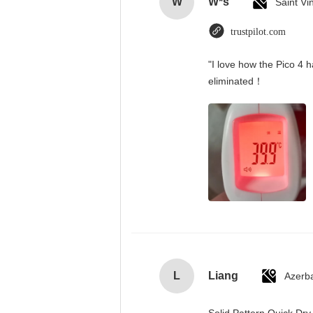
W
W*s
trustpilot.com
"I love how the Pico 4 h
eliminated！
L
Liang
Azerba