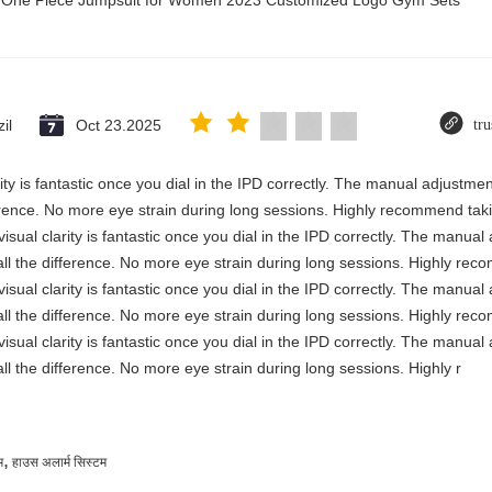
ry One Piece Jumpsuit for Women 2023 Customized Logo Gym Sets
il
Oct 23.2025
tru
rity is fantastic once you dial in the IPD correctly. The manual adjustme
erence. No more eye strain during long sessions. Highly recommend takin
visual clarity is fantastic once you dial in the IPD correctly. The manua
ll the difference. No more eye strain during long sessions. Highly reco
visual clarity is fantastic once you dial in the IPD correctly. The manua
ll the difference. No more eye strain during long sessions. Highly reco
visual clarity is fantastic once you dial in the IPD correctly. The manua
ll the difference. No more eye strain during long sessions. Highly r
,
म
हाउस अलार्म सिस्टम