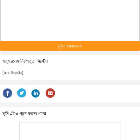
চুক্তি যোগানদাতা
ওয়্যারলেস নিরাপত্তা সিস্টেম
[আরো বিস্তারিত]
তুমি এটাও পছন্দ করতে পারো