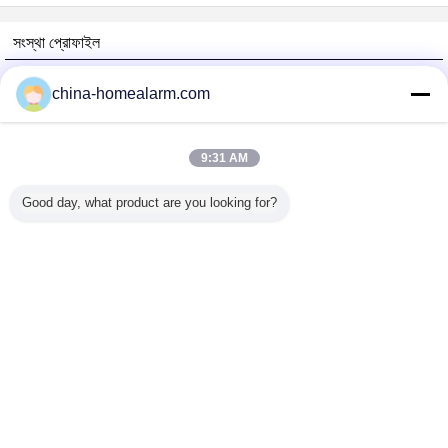
সংস্থা প্রোফাইল
Alarms Series Technology Co., Limited
china-homealarm.com
যাচাইকৃত সরবরাহকারী
Trust Seal
Verified Suplier
9:31 AM
Good day, what product are you looking for?
বাড়ি
সব পণ্য
আমাদের সম্পর্কে
আমাদের সাথে যোগাযোগ করুন
উদ্ধৃতির জন্য আবেদন
ভাষা পরিবর্তন করুন