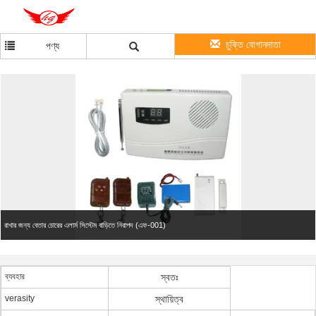
চুক্তি যোগানদাতা
পণ্য
রাখার জন্য বেতার চোরের এলার্ম সিস্টেম বাড়িতে নিরাপদ (এফ-001)
ব্যবহার
স্বতঃ
verasity
স্থায়িত্ব