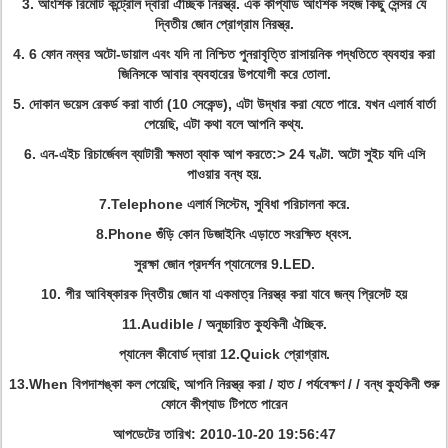
3. আংশিক রিমোট কন্ট্রোল দ্বারা ঐচ্ছিক নিরস্ত্র. এক কীপ্যাড আংশিক সহজ কিছু সেন্সর যে
দ্বিতীয় জোন প্রোগ্রাম নিরস্ত্র.
4. 6 ফোন নম্বর অটো-ডায়াল এবং যদি না নিশ্চিত পুনরাবৃত্তি রাসায়নিক পদ্ধতিতে ব্যবহার করা
জিনিসকে আবার ব্যবহারের উপযোগী করে তোলা.
5. দোকান ভয়েস রেকর্ড করা বার্তা (10 সেকেন্ড), এটা উদ্ধার করা যেতে পারে. যখন এলার্ম বার্তা
পেয়েছি, এটা কথা বলে আপনি কথ্য.
6. এন-এইচ রিচার্জেবল ব্যাটারী ক্ষমতা ব্যাক আপ করতে:> 24 ঘণ্টা. অটো সুইচ যদি এসি
পাওয়ার বন্ধ হয়.
7.Telephone এলার্ম সিস্টেম, সুবিধা পরিচালনা করে.
8.Phone গুঁড়ি কোন ডিজাইনিং এড়াতে সংরক্ষিত ধ্বংস.
সুরক্ষা জোন প্রদর্শন প্যানেলের 9.LED.
10. পীর আবিষ্কারক দ্বিতীয় জোন যা একমাত্র নিরস্ত্র করা যাবে জন্য প্রিসেট হয়
11.Audible / অনুচ্চারিত কুহকিনী ঐচ্ছিক.
প্যানেল কীবোর্ড দ্বারা 12.Quick প্রোগ্রাম.
13.When বিপদাশঙ্কা কল পেয়েছি, আপনি নিরস্ত্র করা / হাত / পর্যবেক্ষণ / / বন্ধ কুহকিনী শুরু
ফোনে কীপ্যাড টিপতে পারেন
আপডেটের তারিখ: 2010-10-20 19:56:47