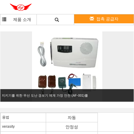
접촉 공급자
제품 소개
지키기를 위한 무선 도난 경보기 체계 가정 안전 (AF-001)를
용법
자동
verasity
안정성