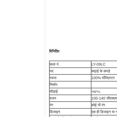
विनिर्देशः
कला नं.
LY-09LC
पद
कढ़ाई के कपड़े
रचना
100% पॉलिएस्टर
निर्माण
चौड़ाई
५७/५८
वजन
100-140 जीएसएम
रंग
कोई भी रंग
डिजाइन
एक ही डिजाइन या 