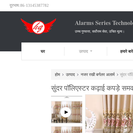
दूरभाष:
86-13145387782
Alarms Series Technol
उच्च गुणवत्ता, सर्वोत्तम सेवा, उचित मूल्य।
घर
उत्पाद
हमारे बारे 
होम
उत्पाद
नजर रखी बर्गलर अलार्म
सुंदर पॉ
सुंदर पॉलिएस्टर कढ़ाई कपड़े सम