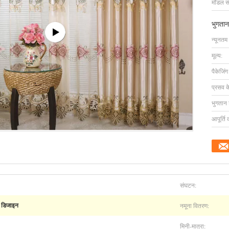
मॉडल सं
भुगतान
न्यूनतम
मूल्य:
पैकेजिं
प्रसव 
भुगतान शर
आपूर्ति 
संघटन:
नमूना वितरण:
 डिजाइन
मिनी-मात्रा: