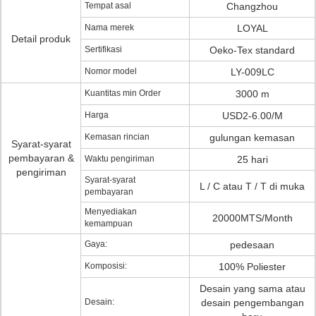
Tempat asal
Changzhou
Nama merek
LOYAL
Detail produk
Sertifikasi
Oeko-Tex standard
Nomor model
LY-009LC
Kuantitas min Order
3000 m
Harga
USD2-6.00/M
Kemasan rincian
gulungan kemasan
Syarat-syarat
pembayaran &
Waktu pengiriman
25 hari
pengiriman
Syarat-syarat
L / C atau T / T di muka
pembayaran
Menyediakan
20000MTS/Month
kemampuan
Gaya:
pedesaan
Komposisi:
100% Poliester
Desain yang sama atau
Desain:
desain pengembangan