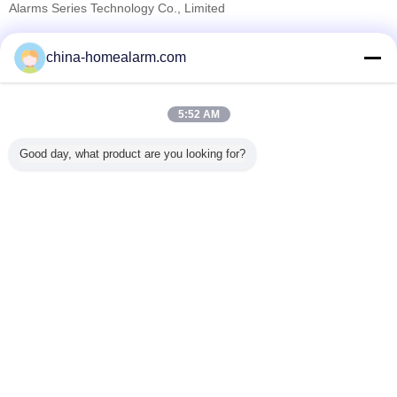
Alarms Series Technology Co., Limited
Pemasok diverifikasi
china-homealarm.com
Trust Seal
Verified Suplier
5:52 AM
Rumah
Good day, what product are you looking for?
Semua produk
Tentang kita
Hubungi kami
Quote request suatu
Mengubah bahasa
Situs lengkap