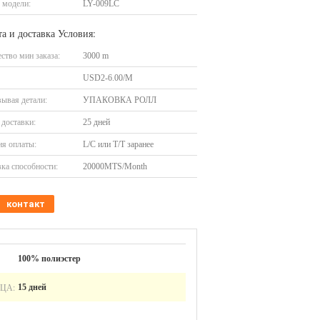
 модели:
LY-009LC
а и доставка Условия:
ство мин заказа:
3000 m
USD2-6.00/M
ывая детали:
УПАКОВКА РОЛЛ
доставки:
25 дней
я оплаты:
L/C или T/T заранее
ка способности:
20000MTS/Month
контакт
100% полиэстер
ЦА:
15 дней