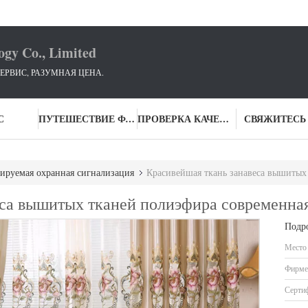
ogy Co., Limited
ЕРВИС, РАЗУМНАЯ ЦЕНА.
С
ПУТЕШЕСТВИЕ ФАБРИКИ
ПРОВЕРКА КАЧЕСТВА
СВЯЖИТЕСЬ
ируемая охранная сигнализация
Красивейшая ткань занавеса вышитых
еса вышитых тканей полиэфира современна
Подр
Место
Фирме
Серти