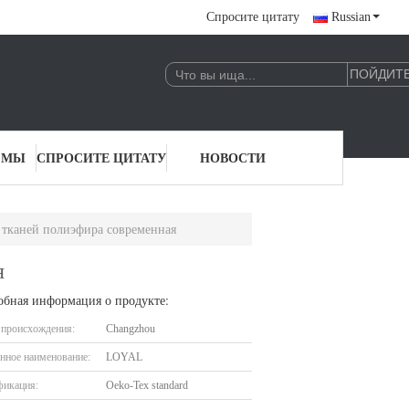
Спросите цитату
Russian
 МЫ
СПРОСИТЕ ЦИТАТУ
НОВОСТИ
 тканей полиэфира современная
я
обная информация о продукте:
 происхождения:
Changzhou
нное наименование:
LOYAL
фикация:
Oeko-Tex standard