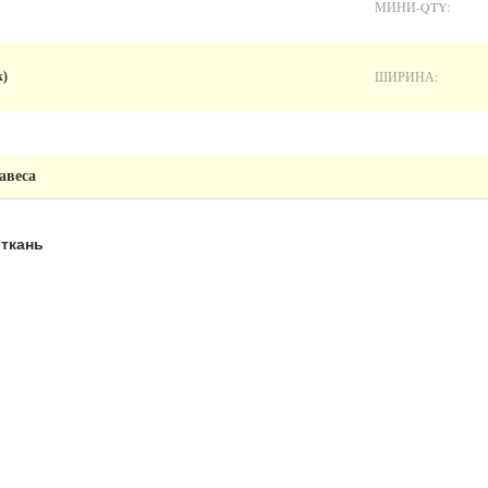
МИНИ-QTY:
ШИРИНА:
к)
авеса
ткань