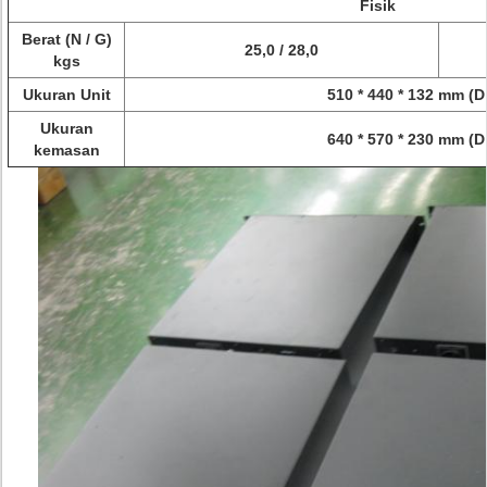
Fisik
Berat (N / G)
25,0 / 28,0
kgs
Ukuran Unit
510 * 440 * 132 mm (D 
Ukuran
640 * 570 * 230 mm (D 
kemasan