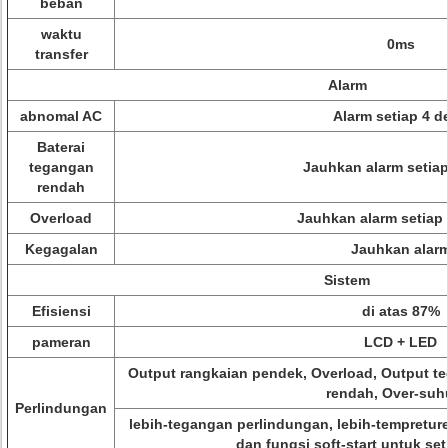
beban
waktu
0ms
transfer
Alarm
abnomal AC
Alarm setiap 4 de
Baterai
tegangan
Jauhkan alarm setiap
rendah
Overload
Jauhkan alarm setiap 
Kegagalan
Jauhkan alar
Sistem
Efisiensi
di atas 87%
pameran
LCD + LED
Output rangkaian pendek, Overload, Output te
rendah, Over-suhu
Perlindungan
lebih-tegangan perlindungan, lebih-tempretur
dan fungsi soft-start untuk se