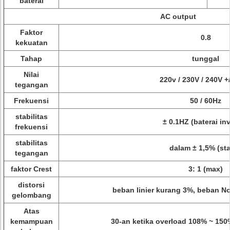
baterai
AC output
Faktor
0.8
kekuatan
Tahap
tunggal
Nilai
220v / 230V / 240V +
tegangan
Frekuensi
50 / 60Hz
stabilitas
± 0.1HZ (baterai inv
frekuensi
stabilitas
dalam ± 1,5% (sta
tegangan
faktor Crest
3: 1 (max)
distorsi
beban linier kurang 3%, beban No
gelombang
Atas
kemampuan
30-an ketika overload 108% ~ 150