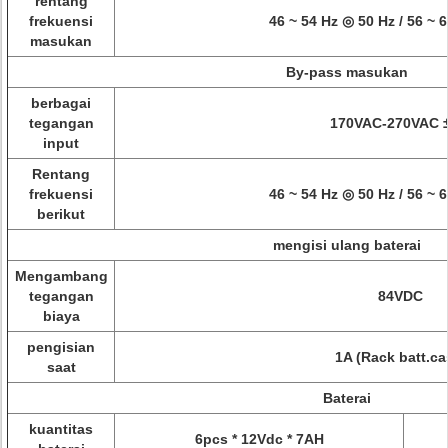
rentang
frekuensi
46 ~ 54 Hz ◎ 50 Hz / 56 ~ 
masukan
By-pass masukan
berbagai
tegangan
170VAC-270VAC ±
input
Rentang
frekuensi
46 ~ 54 Hz ◎ 50 Hz / 56 ~ 
berikut
mengisi ulang baterai
Mengambang
tegangan
84VDC
biaya
pengisian
1A (Rack batt.ca
saat
Baterai
kuantitas
6pcs * 12Vdc * 7AH