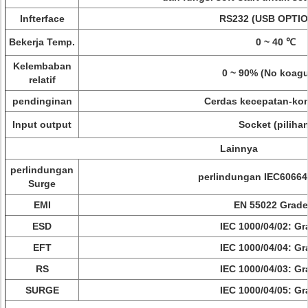
Infterface
RS232 (USB OPTI
Bekerja Temp.
0 ~ 40 ℃
Kelembaban
0 ~ 90% (No koagu
relatif
pendinginan
Cerdas kecepatan-kon
Input output
Socket (pilihan
Lainnya
perlindungan
perlindungan IEC60664
Surge
EMI
EN 55022 Grade
ESD
IEC 1000/04/02: Gr
EFT
IEC 1000/04/04: Gr
RS
IEC 1000/04/03: Gr
SURGE
IEC 1000/04/05: Gr