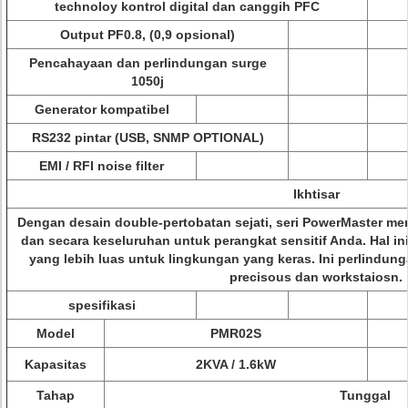
technoloy kontrol digital dan canggih PFC
Output PF0.8, (0,9 opsional)
Pencahayaan dan perlindungan surge
1050j
Generator kompatibel
RS232 pintar (USB, SNMP OPTIONAL)
EMI / RFI noise filter
Ikhtisar
Dengan desain double-pertobatan sejati, seri PowerMaster m
dan secara keseluruhan untuk perangkat sensitif Anda. Hal i
yang lebih luas untuk lingkungan yang keras. Ini perlindun
precisous dan workstaiosn.
spesifikasi
Model
PMR02S
Kapasitas
2KVA / 1.6kW
Tahap
Tunggal