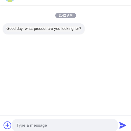
2:42 AM
Rumah
Good day, what product are you looking for?
Semua produk
Tentang kita
Hubungi kami
Quote request suatu
Mengubah bahasa
Situs lengkap
Copyright © 2012 - 2025 china-homealarm.com.
All rights reserved.
Developed by
ECER