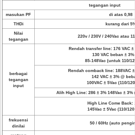
tegangan input
masukan PF
di atas 0,98
THDi
kurang dari 5
Nilai
220v / 230V / 240Vac atau 1
tegangan
Rendah transfer line: 176 VAC
130 VAC beban ± 3%
85-148Vac (untuk 110/12
Rendah comback line: 188VAC 
berbagai
142 VAC ± 3% @ beb
tegangan
100VAC ± 5Vac (110/120
input
Alih High Line: 286 ± 3% 148Vac ± 3% 
High Line Come Back: 
145Vac ± 5Vac (110/120
frekuensi
50 / 60Hz (auto pengi
dinilai