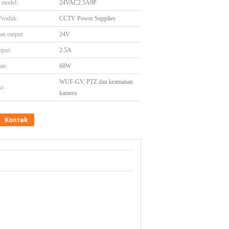
 model:
24VAC2.5A9P
Produk:
CCTV Power Supplies
an output:
24V
tput:
2.5A
an:
60W
WUF-GV, PTZ dan keamanan
i:
kamera
Kontak