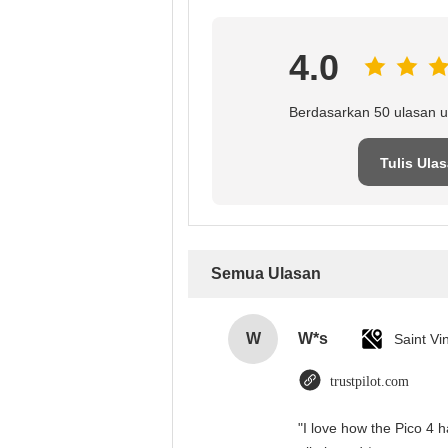
4.0
Berdasarkan 50 ulasan u
Tulis Ula
Semua Ulasan
W
W*s
trustpilot.com
"I love how the Pico 4 h