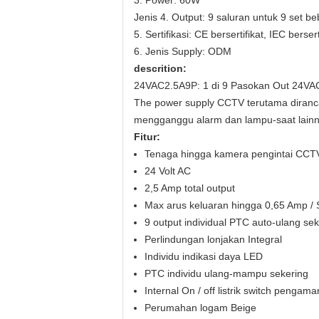
3. Power: 60W
Jenis 4. Output: 9 saluran untuk 9 set b
5. Sertifikasi: CE bersertifikat, IEC bersert
6. Jenis Supply:
ODM
descrition:
24VAC2.5A9P: 1 di 9 Pasokan Out 24VA
The power supply CCTV terutama diran
mengganggu alarm dan lampu-saat lainn
Fitur:
Tenaga hingga kamera pengintai CC
24 Volt AC
2,5 Amp total output
Max arus keluaran hingga 0,65 Amp / 
9 output individual PTC auto-ulang sek
Perlindungan lonjakan Integral
Individu indikasi daya LED
PTC individu ulang-mampu sekering
Internal On / off listrik switch penga
Perumahan logam Beige