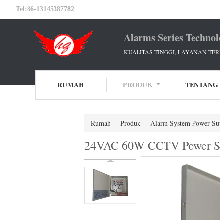
Tel:
86-13145387782
Alarms Series Technol
KUALITAS TINGGI, LAYANAN TER
RUMAH
PRODUK
TENTANG
Rumah
Produk
Alarm System Power Su
24VAC 60W CCTV Power Sup