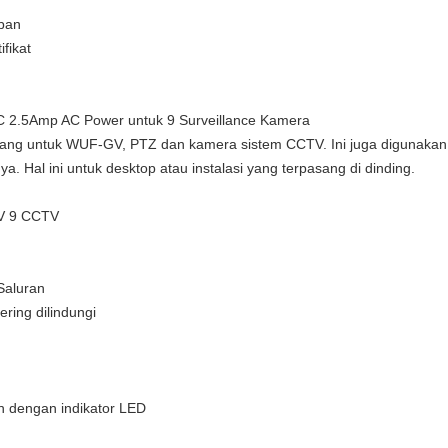
eban
ifikat
C 2.5Amp AC Power untuk 9 Surveillance Kamera
cang untuk WUF-GV, PTZ dan kamera sistem CCTV.
Ini juga digunaka
ya.
Hal ini untuk desktop atau instalasi yang terpasang di dinding.
TV 9 CCTV
Saluran
ering dilindungi
man dengan indikator LED