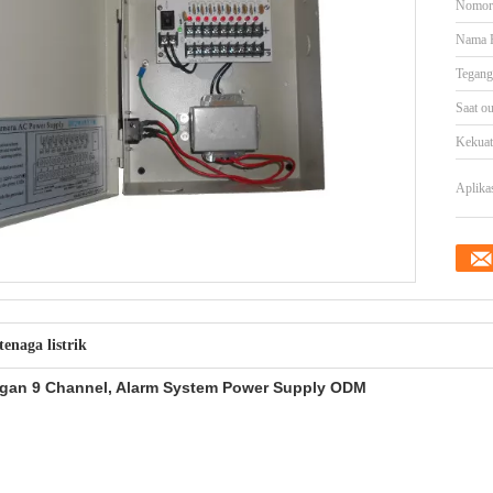
Nomor
Nama 
Tegang
Saat ou
Kekuat
Aplikas
tenaga listrik
gan 9 Channel, Alarm System Power Supply ODM