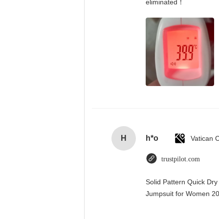
eliminated！
H
h*o
trustpilot.com
Solid Pattern Quick Dr
Jumpsuit for Women 