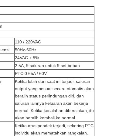
cm
110 / 220VAC
uensi
50Hz-60Hz
24VAC ± 5%
2.5A, 9 saluran untuk 9 set beban
PTC 0.65A / 60V
n
Ketika lebih dari saat ini terjadi, saluran
output yang sesuai secara otomatis akan
beralih status perlindungan diri, dan
saluran lainnya keluaran akan bekerja
normal.
Ketika kesalahan dibersihkan, itu
akan beralih kembali ke normal.
Ketika arus pendek terjadi, sekering PTC
individu akan mematahkan rangkaian.