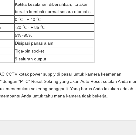
Ketika kesalahan dibersihkan, itu akan
beralih kembali normal secara otomatis.
0 ℃ - + 40 ℃
n
-20 ℃ - + 85 ℃
5% -95%
Disipasi panas alami
Tiga-pin socket
9 saluran output
4VAC CCTV kotak power supply di pasar untuk kamera keamanan.
" dengan "PTC" Reset Sekring yang akan Auto Reset setelah Anda me
tuk menemukan sekering pengganti.
Yang harus Anda lakukan adalah 
 membantu Anda untuk tahu mana kamera tidak bekerja.