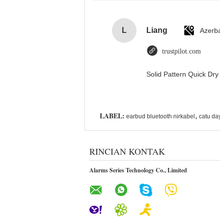
L
Liang
Azerba
trustpilot.com
Solid Pattern Quick D
LABEL:
,
earbud bluetooth nirkabel
catu da
RINCIAN KONTAK
Alarms Series Technology Co., Limited