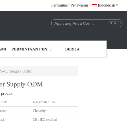
Permintaan Penawaran
Indonesian
AMI
PERMINTAAN PENAWARAN
BERITA
 Power Supply ODM
wer Supply ODM
l produk:
asal:
Hangzhou, Cina
merek:
Chinasky
asi:
CE , IEC certified