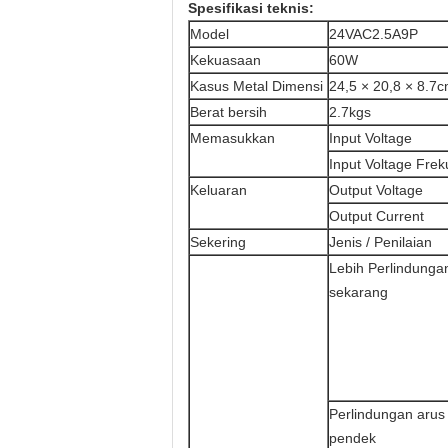
Spesifikasi teknis:
Model
24VAC2.5A9P
Kekuasaan
60W
Kasus Metal Dimensi
24,5 × 20,8 × 8.7
Berat bersih
2.7kgs
Memasukkan
Input Voltage
Input Voltage Frek
Keluaran
Output Voltage
Output Current
Sekering
Jenis / Penilaian
Lebih Perlindunga
sekarang
Perlindungan arus
pendek