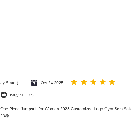
Vatican City State (Holy See)
Oct 24.2025
Berguna (123)
y One Piece Jumpsuit for Women 2023 Customized Logo Gym Sets Soli
2023@