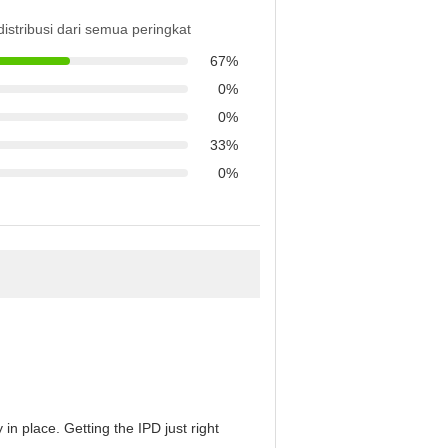
distribusi dari semua peringkat
67%
0%
0%
33%
0%
in place. Getting the IPD just right