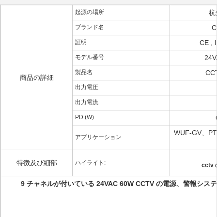
起源の場所
杭
ブランド名
C
証明
CE , I
モデル番号
24V
製品名
CC
商品の詳細
出力電圧
出力電流
PD (W)
WUF-GV、
アプリケーション
特徴及び細部
ハイライト:
cct
9 チャネルが付いている 24VAC 60W CCTV の電源、警報シス