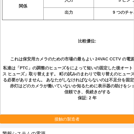
入力
3 ピン
関係
出力
9 つのチ
比較優位:
これは保安用カメラのための市場の最もよい 24VAC CCTV の電源
私達は「PTC」の調整のヒューズをによって短いの固定した後オート
ス ヒューズ」取り替えます。 町の試みのまわりで取り替えのヒュー
る必要がありません。 あなたがしなければならないのは不足分を固
赤灯はどのカメラが働いていないか知るために表示器の助けをシ
信頼でき、長続きがする
保証: 2 年
接触の製造者
警報システムの電源