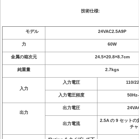
技術仕様:
モデル
24VAC2.5A9P
力
60W
金属の箱次元
24.5×20.8×8.7cm
純重量
2.7kgs
入力電圧
110/2
入力
入力電圧頻度
50Hz
出力電圧
24VA
出力
2.5A の 9 セット
出力電流
チャ