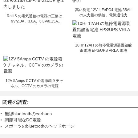
高い発電 12V LiFePO4 電池 35Ah
の火力量の供給、電気通信力
RoHS の電気通信の電源の三倍は
9V/2.0A、3.0A、8.8V/0.15A
CMA45-220D9 を出力しました
10Hr 12AH の無停電電源装置鉛酸
蓄電池 EPS/UPS VRLA 電池
12V 5Amps CCTV の電源箱 9 チャ
ネル、CCTV のカメラの電源
関連の調査:
無線bluetoothのearbuds
調節可能なDC電源
スポーツのbluetoothのヘッドホーン