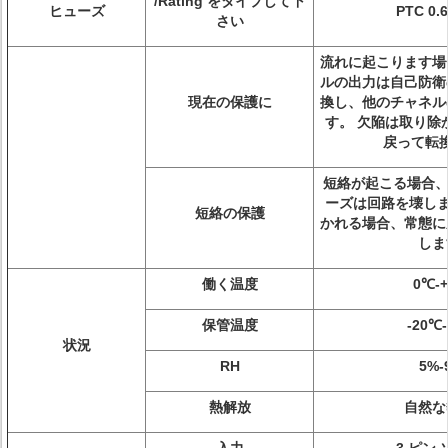
/Rating をタイプして下
ヒューズ
PTC 0.
さい
流れに起こります場
ルの出力は自己防衛
現在の保護に
換し、他のチャネル
す。 欠陥は取り除
戻って転
短絡が起こる場合、個
ーズは回路を壊しま
短絡の保護
かれる場合、常態に
しま
働く温度
0℃-
保管温度
-20℃
状況
RH
5%-
熱解放
自然な