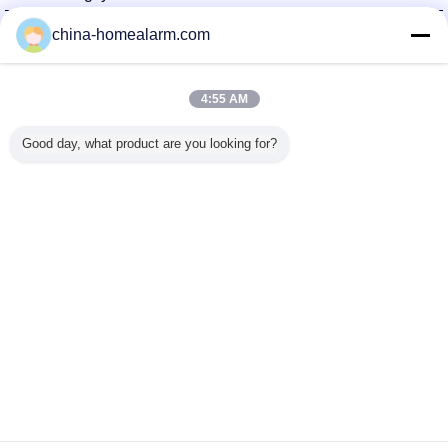
Alarms Series Technology Co., Limited
china-homealarm.com
Nhà cung cấp xác nhận
Trust Seal
Verified Suplier
4:55 AM
Good day, what product are you looking for?
Nhà
Tất cả sản phẩm
Về chúng tôi
Liên hệ với chúng tôi
Yêu cầu báo giá
Thay đổi ngôn ngữ