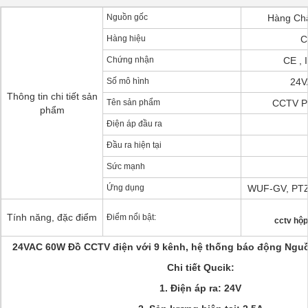
Nguồn gốc
Hàng Châ
Hàng hiệu
C
Chứng nhận
CE , I
Số mô hình
24V
Thông tin chi tiết sản
Tên sản phẩm
CCTV Po
phẩm
Điện áp đầu ra
Đầu ra hiện tại
Sức mạnh
Ứng dụng
WUF-GV, PTZ 
Tính năng, đặc điểm
Điểm nổi bật:
cctv hộp
24VAC 60W Đồ CCTV điện với 9 kênh, hệ thống báo động Ng
Chi tiết Qucik:
1. Điện áp ra: 24V