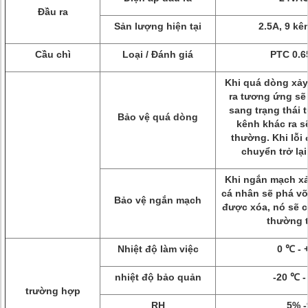
Đầu ra
Sản lượng hiện tại
2.5A, 9 kê
Cầu chì
Loại / Đánh giá
PTC 0.6
Khi quá dòng xảy
ra tương ứng sẽ
sang trạng thái 
Bảo vệ quá dòng
kênh khác ra s
thường.
Khi lỗi
chuyển trở lạ
Khi ngắn mạch xả
cá nhân sẽ phá vỡ
Bảo vệ ngắn mạch
được xóa, nó sẽ c
thường 
Nhiệt độ làm việc
0 ℃ - 
nhiệt độ bảo quản
-20 ℃ -
trường hợp
RH
5% 