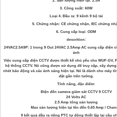
2. Sản lượng hiện tại: 2.5A
3. Công suất: 60W
Loại 4. Đầu ra: 9 kênh 9 bộ tải
5. Chứng nhận: CE chứng nhận, IEC chứng nh
6. Cung cấp loại:
ODM
descrition:
24VAC2.5A9P: 1 trong 9 Out 24VAC 2.5Amp AC cung cấp điện c
ảnh
Việc cung cấp điện CCTV được thiết kế chủ yếu cho WUF-GV, 
hệ thống CCTV.
Nó cũng được sử dụng để truy cập, xây dựng 
nhét báo động và các ánh sáng hiện tại.
Nó là dành cho máy tí
đặt gắn trên tường.
Tính năng, đặc điểm:
Điện đến camera giám sát CCTV 9 CCTV
24 Volts AC
2.5 Amp tổng sản lượng
Max sản lượng hiện tại lên đến 0,65 Amp / Chan
9 kết quả đầu ra riêng PTC tự động thiết lập lại cầu c