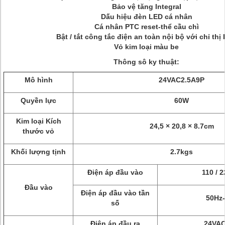
Bảo vệ tăng Integral
Dấu hiệu đèn LED cá nhân
Cá nhân PTC reset-thể cầu chì
Bật / tắt công tắc điện an toàn nội bộ với chỉ thị
Vỏ kim loại màu be
Thông sô ky thuật:
Mô hình
24VAC2.5A9P
Quyền lực
60W
Kim loại Kích
24,5 × 20,8 × 8.7cm
thước vỏ
Khối lượng tịnh
2.7kgs
Điện áp đầu vào
110 / 
Đầu vào
Điện áp đầu vào tần
50Hz
số
Điện áp đầu ra
24VAC