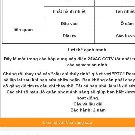
Phát hành nhiệt
Tản nhiệt
Đầu vào
Ổ cắm 
liên quan
Đầu ra
Sản lượn
Lợi thế cạnh tranh:
Đây là một trong các hộp cung cấp điện 24VAC CCTV tốt nhất t
các camera an ninh.
Chúng tôi thay thế các "cầu chì thủy tinh" giá rẻ với "PTC" Res
sẽ lập lại sau khi bạn sửa chữa ngắn.
Bạn không cần phải chạ
cố gắng để tìm ra cầu chì thay thế.
Tất cả bạn phải làm là để sử
Các chỉ số màu đỏ quần short ánh sáng sẽ giúp bạn biết đư
hoạt động.
Cậy và lâu dài
Bảo hành: 2 năm
Liên hệ với Nhà cung cấp