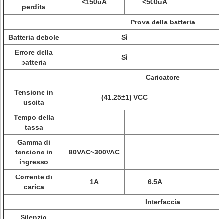
<150uA
<500uA
perdita
Prova della batteria
Batteria debole
Sì
Errore della
Sì
batteria
Caricatore
Tensione in
(41.25±1) VCC
uscita
Tempo della
tassa
Gamma di
tensione in
80VAC~300VAC
ingresso
Corrente di
1A
6.5A
carica
Interfaccia
Silenzio