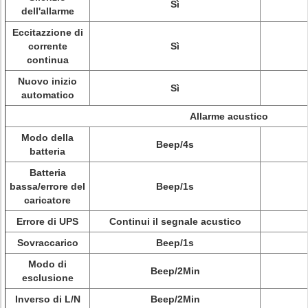
Sì
dell'allarme
Eccitazzione di
corrente
Sì
continua
Nuovo inizio
Sì
automatico
Allarme acustico
Modo della
Beep/4s
batteria
Batteria
bassa/errore del
Beep/1s
caricatore
Errore di UPS
Continui il segnale acustico
Sovraccarico
Beep/1s
Modo di
Beep/2Min
esclusione
Inverso di L/N
Beep/2Min