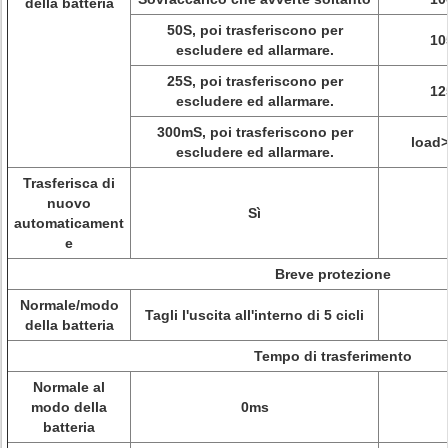
della batteria
50S, poi trasferiscono per
1
escludere ed allarmare.
25S, poi trasferiscono per
1
escludere ed allarmare.
300mS, poi trasferiscono per
load
escludere ed allarmare.
Trasferisca di
nuovo
Sì
automaticament
e
Breve protezione
Normale/modo
Tagli l'uscita all'interno di 5 cicli
della batteria
Tempo di trasferimento
Normale al
modo della
0ms
batteria