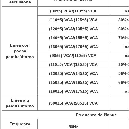
esclusione
(90±5) VCA/(110±5) VCA
lo
(110±5) VCA (125±5) VCA
30%<
(120±5) VCA/(135±5) VCA
60%<
(140±5) VCA/(155±5) VCA
70%<
Linea con
(160±5) VCA/(170±5) VCA
lo
poche
(90±5) VCA/(110±5) VCA
lo
perdite/ritorno
(110±5) VCA/(125±5) VCA
30%<
(130±5) VCA/(145±5) VCA
56%<
(150±5) VCA/(165±5) VCA
66%<
(160±5) VCA/(175±5) VCA
lo
Linea alti
(300±5) VCA (285±5) VCA
perdita/ritorno
Frequenza dell'input
Frequenza
50Hz