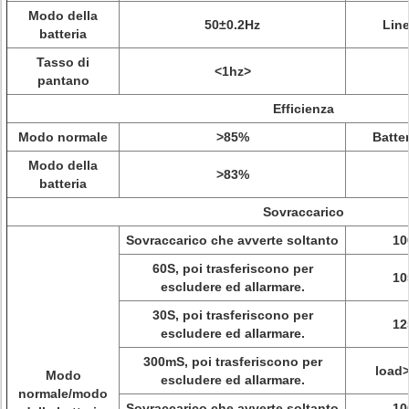
Modo della
50±0.2Hz
Line
batteria
Tasso di
<1hz>
pantano
Efficienza
Modo normale
>85%
Batte
Modo della
>83%
batteria
Sovraccarico
Sovraccarico che avverte soltanto
1
60S, poi trasferiscono per
1
escludere ed allarmare.
30S, poi trasferiscono per
1
escludere ed allarmare.
300mS, poi trasferiscono per
load
Modo
escludere ed allarmare.
normale/modo
Sovraccarico che avverte soltanto
1