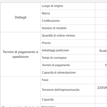
Luogo di origine
Marca
Dettagli
Certificazione
Numero di modello
Quantità di ordine minimo
Prezzo
Imballaggi particolari
Scato
Termini di pagamento e
spedizione
Tempi di consegna
Termini di pagamento
T
Capacità di alimentazione
Fase:
220VA
Tensione dell'ingresso/uscita:
Capacità: