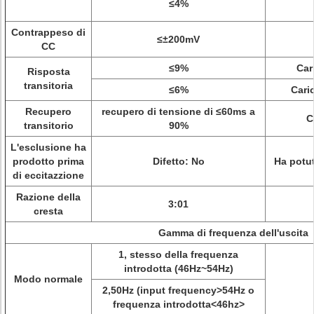
≤4%
Contrappeso di
≤±200mV
CC
≤9%
Car
Risposta
transitoria
≤6%
Cari
Recupero
recupero di tensione di ≤60ms a
C
transitorio
90%
L'esclusione ha
prodotto prima
Difetto: No
Ha potu
di eccitazzione
Razione della
3:01
cresta
Gamma di frequenza dell'uscita
1, stesso della frequenza
introdotta (46Hz~54Hz)
Modo normale
2,50Hz (input frequency>54Hz o
frequenza introdotta<46hz>