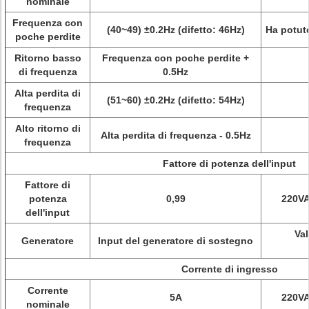
nominale
Frequenza con
(40~49) ±0.2Hz (difetto: 46Hz)
Ha potuto
poche perdite
Ritorno basso
Frequenza con poche perdite +
di frequenza
0.5Hz
Alta perdita di
(51~60) ±0.2Hz (difetto: 54Hz)
frequenza
Alto ritorno di
Alta perdita di frequenza - 0.5Hz
frequenza
Fattore di potenza dell'input
Fattore di
potenza
0,99
220VA
dell'input
Val
Generatore
Input del generatore di sostegno
Corrente di ingresso
Corrente
5A
220VA
nominale