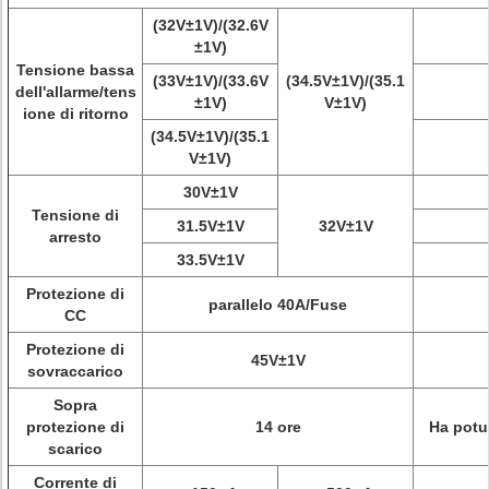
(32V±1V)/(32.6V
±1V)
Tensione bassa
(33V±1V)/(33.6V
(34.5V±1V)/(35.1
dell'allarme/tens
±1V)
V±1V)
ione di ritorno
(34.5V±1V)/(35.1
V±1V)
30V±1V
Tensione di
31.5V±1V
32V±1V
arresto
33.5V±1V
Protezione di
parallelo 40A/Fuse
CC
Protezione di
45V±1V
sovraccarico
Sopra
protezione di
14 ore
Ha potu
scarico
Corrente di