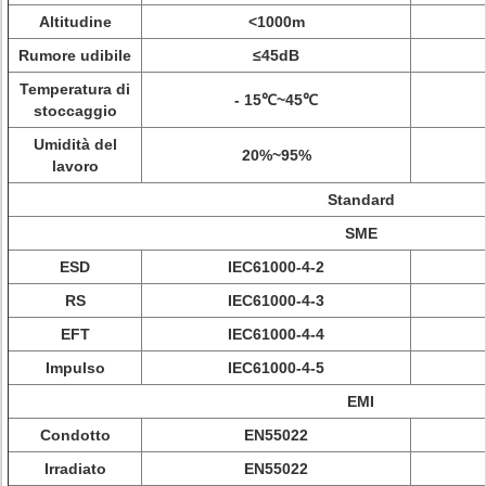
Altitudine
<1000m
Rumore udibile
≤45dB
Temperatura di
- 15℃~45℃
stoccaggio
Umidità del
20%~95%
lavoro
Standard
SME
ESD
IEC61000-4-2
RS
IEC61000-4-3
EFT
IEC61000-4-4
Impulso
IEC61000-4-5
EMI
Condotto
EN55022
Irradiato
EN55022