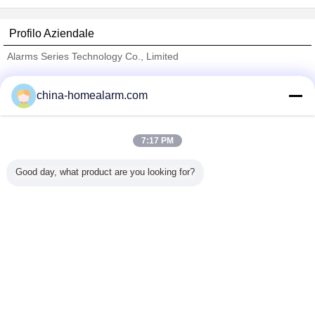
Profilo Aziendale
Alarms Series Technology Co., Limited
Fornitori Verified
china-homealarm.com
Trust Seal
Verified Suplier
7:17 PM
Casa
Good day, what product are you looking for?
Tutti i prodotti
Circa noi
Contattaci
Richiedere un preventivo
Cambi la lingua