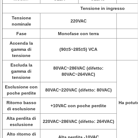
Tensione in ingresso
Tensione
220VAC
nominale
Fase
Monofase con terra
Accenda la
gamma di
(90±5~285±5) VCA
tensione
Escluda la
80VAC~286VAC (difetto:
gamma di
80VAC~264VAC)
tensione
Esclusione con
80VAC~220VAC (difetto: 80VAC)
poche perdite
Ritorno basso
Ha potuto
+10VAC con poche perdite
di esclusione
Alta perdita di
220VAC~286VAC (difetto: 264VAC)
esclusione
Alto ritorno di
Alta perdita -10VAC