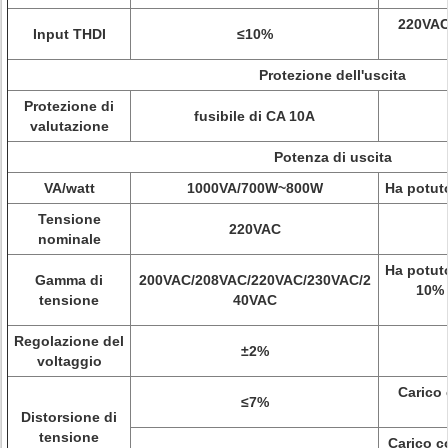
220VAC,
Input THDI
≤10%
Protezione dell'uscita
Protezione di
fusibile di CA 10A
valutazione
Potenza di uscita
VA/watt
1000VA/700W~800W
Ha potuto
Tensione
220VAC
nominale
Ha potuto
Gamma di
200VAC/208VAC/220VAC/230VAC/2
10% 
tensione
40VAC
Regolazione del
±2%
voltaggio
Carico 
≤7%
Distorsione di
tensione
Carico c