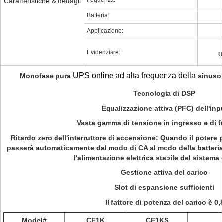
frequenza:
Caratteristiche & dettagli
Batteria:
Applicazione:
Evidenziare:
U
UPS online ad alta frequenza della
Monofase pura
sinusoi
Tecnologia di DSP
Equalizzazione attiva (PFC) dell'inp
Vasta gamma di tensione in ingresso e di 
Ritardo zero dell'interruttore di accensione
:
Quando il potere 
passerà automaticamente dal modo di CA al modo della batteria 
l'alimentazione elettrica stabile del sistema
Gestione attiva del carico
Slot di espansione sufficienti
Il fattore di potenza del carico è 0,
Model#
CE1K
CE1KS