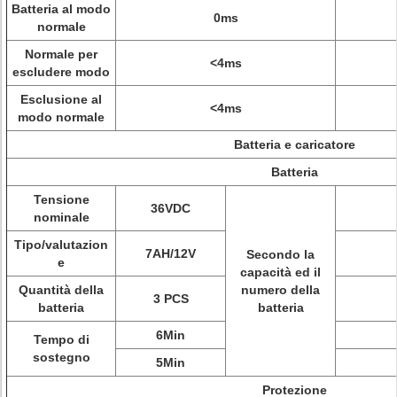
Batteria al modo
0ms
normale
Normale per
<4ms
escludere modo
Esclusione al
<4ms
modo normale
Batteria e caricatore
Batteria
Tensione
36VDC
nominale
Tipo/valutazion
7AH/12V
Secondo la
e
capacità ed il
Quantità della
numero della
3 PCS
batteria
batteria
6Min
Tempo di
sostegno
5Min
Protezione