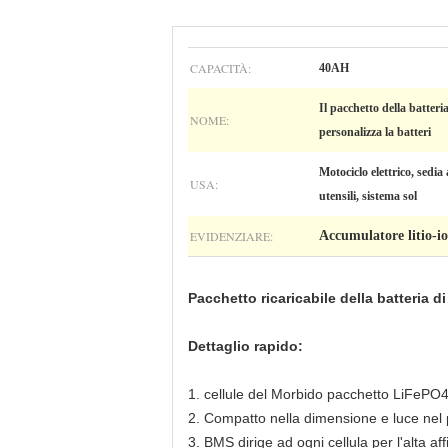
CAPACITÀ:
40AH
Il pacchetto della batter
NOME:
personalizza la batteri
Motociclo elettrico, sedia 
USA:
utensili, sistema sol
EVIDENZIARE:
Accumulatore litio-i
Pacchetto ricaricabile della batteria 
Dettaglio rapido:
1.
cellule del Morbido pacchetto LiFePO4
2.
Compatto nella dimensione e luce nel
3.
BMS dirige ad ogni cellula per l'alta affi