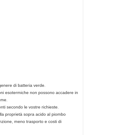
genere di batteria verde.
zioni esotermiche non possono accadere in
eme.
nti secondo le vostre richieste.
ella proprietà sopra acido al piombo
enzione, meno trasporto e costi di