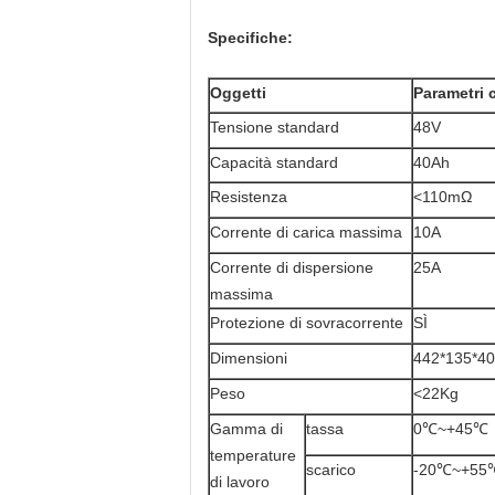
Specifiche:
Oggetti
Parametri c
Tensione standard
48V
Capacità standard
40Ah
Resistenza
<110mΩ
Corrente di carica massima
10A
Corrente di dispersione
25A
massima
Protezione di sovracorrente
SÌ
Dimensioni
442*135*4
Peso
<22Kg
Gamma di
tassa
0℃~+45℃
temperature
scarico
-20℃~+55
di lavoro