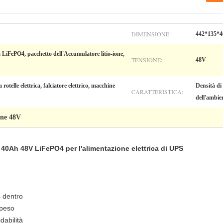
DIMENSIONE:
442*135*
ia LiFePO4, pacchetto dell'Accumulatore litio-ione,
TENSIONE:
48V
a rotelle elettrica, falciatore elettrico, macchine
Densità di 
CARATTERISTICA:
dell'ambien
one 48V
di 40Ah 48V LiFePO4 per l'alimentazione elettrica di UPS
 dentro
 peso
dabilità