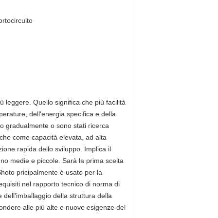
rtocircuito
 leggere. Quello significa che più facilità
perature, dell'energia specifica e della
sono gradualmente o sono stati ricerca
niche come capacità elevata, ad alta
one rapida dello sviluppo. Implica il
egno medie e piccole. Sarà la prima scelta
 Shoto pricipalmente è usato per la
quisiti nel rapporto tecnico di norma di
dell'imballaggio della struttura della
rispondere alle più alte e nuove esigenze del