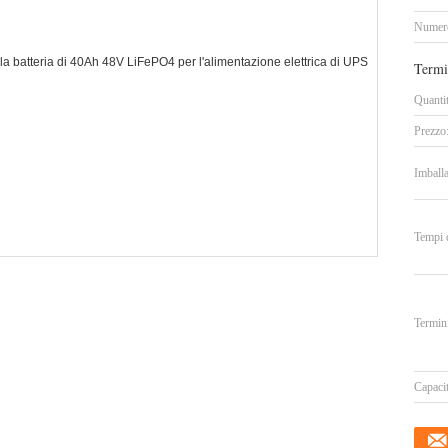
Numero
Termi
Quanti
Prezzo
Imballa
Tempi 
Termin
Capacit