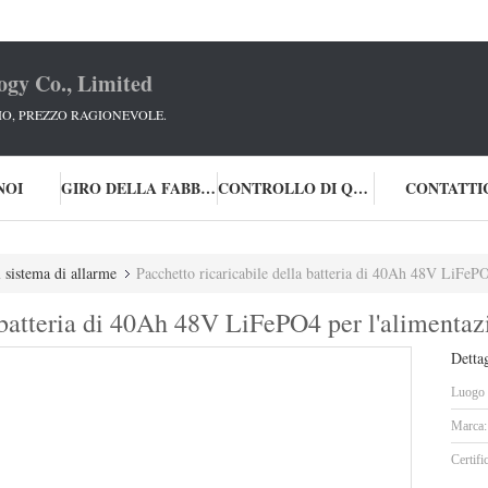
ogy Co., Limited
IO, PREZZO RAGIONEVOLE.
NOI
GIRO DELLA FABBRICA
CONTROLLO DI QUALITÀ
CONTATTI
l sistema di allarme
Pacchetto ricaricabile della batteria di 40Ah 48V LiFePO
 batteria di 40Ah 48V LiFePO4 per l'alimentaz
Dettag
Luogo d
Marca:
Certifi