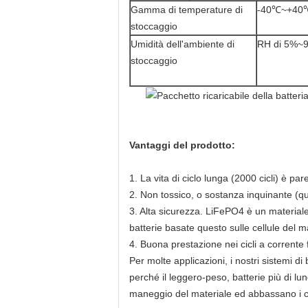
Gamma di temperature di
-40℃~+40
stoccaggio
Umidità dell'ambiente di
RH di 5%~
stoccaggio
Vantaggi del prodotto:
1.
La vita di ciclo lunga (2000 cicli) è p
2. Non tossico, o sostanza inquinante (qua
3. Alta sicurezza. LiFePO4 è un material
batterie basate questo sulle cellule del
4. Buona prestazione nei cicli a corrente 
Per molte applicazioni, i nostri sistemi d
perché il leggero-peso, batterie più di lun
maneggio del materiale ed abbassano i cost