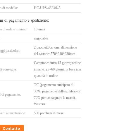
 di modello:
HC-UPS-48F40-A
ni di pagamento e spedizione:
tà di ordine minimo:
10 unità
:
negotiable
2 pacchetti/cartone, dimensione
ggi particolari:
del cartone: 570*240*230mm
Campione: entro 15 giorni; ordine
di consegna:
in serie: 25~60 giorni, in base alla
quantità di ordine
T/T (pagamento anticipato di
30%, pagamento dell'equilibrio di
i di pagamento:
70% per consegnare le merci),
Western
à di alimentazione:
500 pacchetti di mese
Contatto