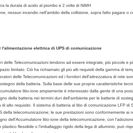
tra la durata di acido al piombo e 2 volte di NiMH
, nessun incendio nell'ambito della collisione, sopra fatto pagare o co
er l'alimentazione elettrica di UPS di comunicazione
ri delle Telecomunicazioni tendono ad essere integrate, più piccole e più
pazio limitato. Ciò ha richiamato gli più alti requisiti della gamma di tem
 operatori delle Telecomunicazioni ed i fornitori dell'attrezzatura di rete 
sostegno della batteria. Sulla base delle sue proprie caratteristiche tec
umulatore litio-ione ampiamente è interessato dalla gente di una posizi
egno della batteria nei termini duri dell'ambiente per le batterie di sost
 di alto requisito. Il sistema di batteria al litio di comunicazione LFP di
UPS della telecomunicazione; le sue prestazioni sono conformemente ai re
no dell'Accumulatore litio-ione della telecomunicazione, con l'adozione 
film plastico flessibile o l'imballaggio rigido della lega di alluminio, può 