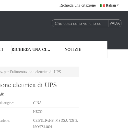
Richieda una citazione
Italian
CI
RICHIEDA UNA CITAZIONE
NOTIZIE
4 per l'alimentazione elettrica di UPS
ione elettrica di UPS
li:
i origine:
CINA
HECO
cazione:
CE,ETL,RoHS ,MSDS,UN38.3,
ISO/TS14001