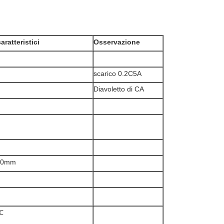
aratteristici
Osservazione
scarico 0.2C5A
Diavoletto di CA
00mm
℃