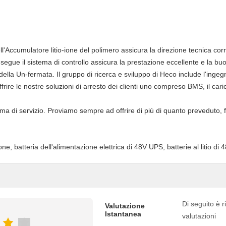
ll'Accumulatore litio-ione del polimero assicura la direzione tecnica cor
 segue il sistema di controllo assicura la prestazione eccellente e la b
io della Un-fermata. Il gruppo di ricerca e sviluppo di Heco include l'ing
rire le nostre soluzioni di arresto dei clienti uno compreso BMS, il caric
ma di servizio. Proviamo sempre ad offrire di più di quanto preveduto, f
, batteria dell'alimentazione elettrica di 48V UPS, batterie al litio di 4
Di seguito è ri
Valutazione
Istantanea
valutazioni