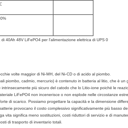
℃
90%
arecchie volte maggior di Ni-MH, del Ni-CD o di acido al piombo.
li piombo, cadmio, mercurio) è contenuto in batteria al litio, che è un 
e intrinsecamente più sicuro del catodo che lo Litio-ione poiché le rea
 materiale LiFePO4 non incenerisce o non esplode nelle circostanze estr
forte di scarico. Possiamo progettare la capacità e la dimensione differe
i batterie provocano il costo complessivo significativamente più basso d
ga vita significa meno sostituzioni, costi riduttori di servizio e di manut
i di trasporto di inventario totali.