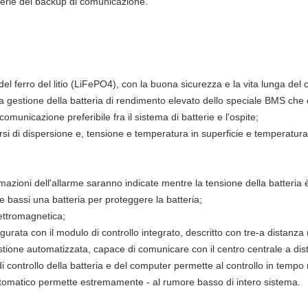
terie del backup di comunicazione.
 del ferro del litio (LiFePO4), con la buona sicurezza e la vita lunga del c
lla gestione della batteria di rendimento elevato dello speciale BMS che 
omunicazione preferibile fra il sistema di batterie e l'ospite;
icarsi di dispersione e, tensione e temperatura in superficie e temperatu
ormazioni dell'allarme saranno indicate mentre la tensione della batteria 
e bassi una batteria per proteggere la batteria;
lettromagnetica;
igurata con il modulo di controllo integrato, descritto con tre-a distanz
tione automatizzata, capace di comunicare con il centro centrale a dis
 controllo della batteria e del computer permette al controllo in tempo r
omatico permette estremamente - al rumore basso di intero sistema.