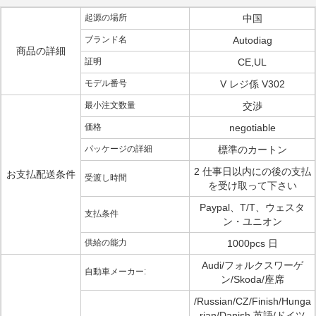
起源の場所
中国
ブランド名
Autodiag
商品の詳細
証明
CE,UL
モデル番号
V レジ係 V302
最小注文数量
交渉
価格
negotiable
パッケージの詳細
標準のカートン
2 仕事日以内にの後の支払
お支払配送条件
受渡し時間
を受け取って下さい
Paypal、T/T、ウェスタ
支払条件
ン・ユニオン
供給の能力
1000pcs 日
Audi/フォルクスワーゲ
自動車メーカー:
ン/Skoda/座席
/Russian/CZ/Finish/Hunga
rian/Danish 英語/ドイツ