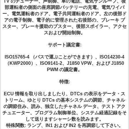
TV のチューナー、声制御、車の電話、電気サンルーフ、後
部運転者の側面の座席調節バッテリーの充電、電気ワイパ
ー、電気運転者のドア、電子共同運転者のドア、左の後部ド
アの電子制御、電子的に管理された右後部の、ブレーキ ブ
スター、ブレーキ援助のブスター、後部スポイラー、アクセ
スおよび開始制御。
サポート議定書:
ISO15765-4 （バスで運ぶことができます）、ISO14230-4
（KWP2000）、ISO9141-2、J1850 VPW、および J1850
PWM の議定書。
特徴:
ECU 情報を取り出しましたり、DTCs の表示をデータ・ス
トリーム、ゆとり DTCs の基本システムの調節、チャネル
の調節住み、読み、独立したチャネル データ、テスト アク
チュエーター、プログラム制御単位、システム経過記録をそ
して送りますシャーシ数を読みます。
特殊関数: ランプ、IN1 および IN2 を再調節して下さい。