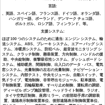
言語:
、英語、スペイン語、フランス語、ドイツ語、オランダ語、
ハンガリー語、ポーランド、デンマーク チェコ語、
ポルトガル、ロシア語、フィンランド、等。
支援システム:
ほぼ 100 つのシステムのために適当: エンジン システム、輸
送システム、ABS、ブレーキ システム、エアー バッグ シス
テム、冷暖房システム、防犯ベル、超音波モニタリング シ
ステム、クラッチ制御、懸垂装置、方向制御、ハンドルの援
助、中央錠制御、衝撃吸収性システム、ダッシュボード シ
ステム、補助暖房、間隔制御、出入口のデータ・バス、電気
窓システム、光量制御の左右の光量制御、ナビゲーション・
システム、内部テスト、中央モジュール、自動スイッチ、電
気ドライブ、電池制御、非常呼出モジュール、駐車援助、電
子制御装置、四輪駆動車、すべり止め制御、運転席の調節、
ディーゼル ポンプ施設管理、ヘッドライト制御、ラジオ、
タイヤ空気圧制御、座席/ミラー、の前部助手席の調節装
置、遠隔表示制御装置単位、後部遠隔表示制御装置単位、