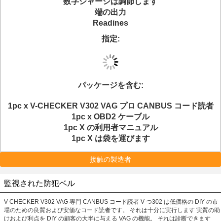
数字シャーシは調節します
端の出力
Readines
指定:
パッケージを含む:
1pc x V-CHECKER V302 VAG プロ CANBUS コード読者
1pc x OBD2 ケーブル
1pc X の利用者マニュアル
1pc X は袋を運びます
接触の製造者
監視された防犯ベル
V-CHECKER V302 VAG 専門 CANBUS コード読者 V つ302 は低価格の DIY の市
場のための良質および安価なコード読者です。 それは十分に実行します 実質の助
けおよび利点を DIY の顧客の大半に与える VAG の機能。 それは診断できます