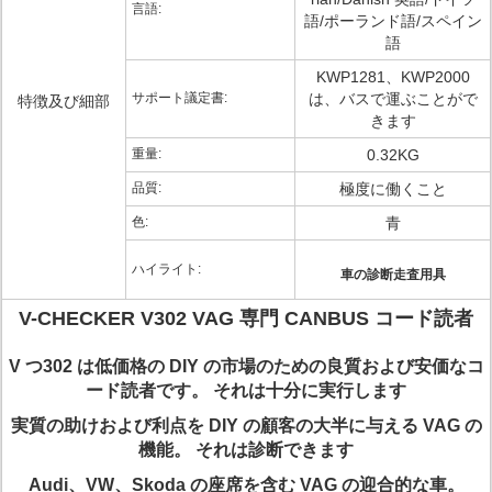
言語:
語/ポーランド語/スペイン
語
KWP1281、KWP2000
サポート議定書:
は、バスで運ぶことがで
特徴及び細部
きます
重量:
0.32KG
品質:
極度に働くこと
色:
青
ハイライト:
車の診断走査用具
V-CHECKER V302 VAG 専門 CANBUS コード読者
V つ302 は低価格の DIY の市場のための良質および安価なコ
ード読者です。 それは十分に実行します
実質の助けおよび利点を DIY の顧客の大半に与える VAG の
機能。
それは診断できます
Audi、VW、Skoda の座席を含む VAG の迎合的な車。