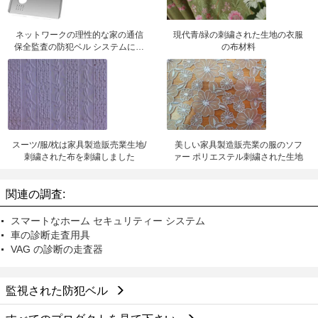
ネットワークの理性的な家の通信
現代青/緑の刺繍された生地の衣服
保全監査の防犯ベル システムに電
の布材料
話をかけて下さい
スーツ/服/枕は家具製造販売業生地/
美しい家具製造販売業の服のソフ
刺繍された布を刺繍しました
ァー ポリエステル刺繍された生地
関連の調査:
スマートなホーム セキュリティー システム
車の診断走査用具
VAG の診断の走査器
監視された防犯ベル