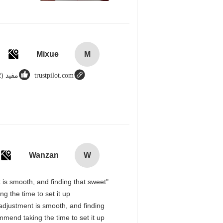
Mixue
M
trustpilot.com
مفید (12)
Wanzan
W
t is smooth, and finding that sweet
g the time to set it up
l adjustment is smooth, and finding
mmend taking the time to set it up