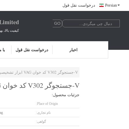
Persian
درخواست نقل قول
 Limited
کیفیت بالا، ب
اخبار
درخواست نقل قول
با 
V-جستجوگر V302 کد خوان VAG ابزار تشخیصی برای اتوبوس تشخیص چند زبانه PRO
V-جستجوگر V302 کد خوان VAG ابزار تشخیصی برای اتوبوس تشخیص چند زبانه PRO
جزئیات محصول:
Place of Origin:
نام تجاری:
ag
گواهی: