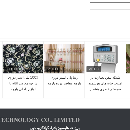
شبکه تلفن نظارت بر
زیبا پلی استر دوزی
100٪ پلی استر دوزی
امنیت خانه های هوشمند
پارچه معاصر پرده پارچه
پارچه معاصر اثاثه یا
سیستم خطری هشدار
لوازم داخلی پارچه
دهنده
TECHNOLOGY CO., LIMITED
برج A، هاپسون پلازا، گوانگژو، چین