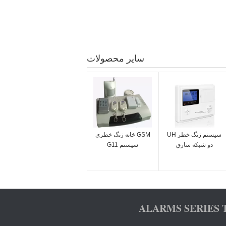
سایر محصولات
سیستم زنگ خطر UH
GSM خانه زنگ خطری
دو شبکه سارق
سیستم G11
ALARMS SERIES 