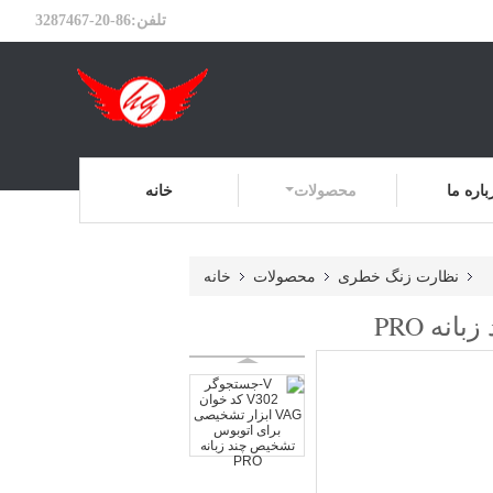
تلفن:
86-20-3287467
باره ما
محصولات
خانه
نظارت زنگ خطری
محصولات
خانه