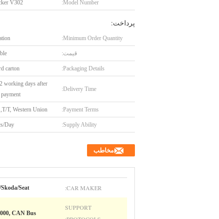
cker V302
Model Number:
پرداخت:
ation
Minimum Order Quantity:
قیمت:
ble
rd carton
Packaging Details:
2 working days after
Delivery Time:
e payment
 ,T/T, Western Union
Payment Terms:
cs/Day
Supply Ability:
مخاطب
CAR MAKER:
/Skoda/Seat
SUPPORT
000, CAN Bus