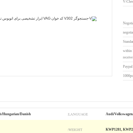
V-Che
Negoti
negotia
Standa
within 
receiv
Paypal
1000p
LANGUAGE:
sh/Hungarian/Danish
Audi/Volkswagen
WEIGHT:
KWP1281, KWP2