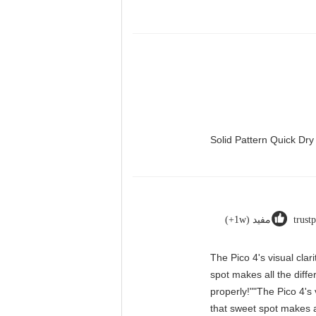
Solid Pattern Quick D
trust
مفید (1w+)
"The Pico 4's visual cla
spot makes all the diff
properly!""The Pico 4's 
that sweet spot makes a