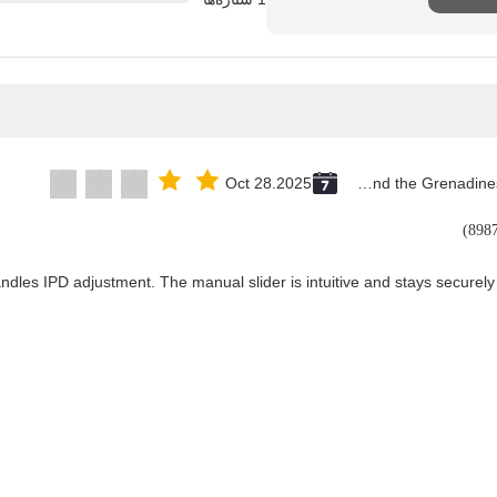
Oct 28.2025
Saint Vincent and the Grenadines
andles IPD adjustment. The manual slider is intuitive and stays securely 