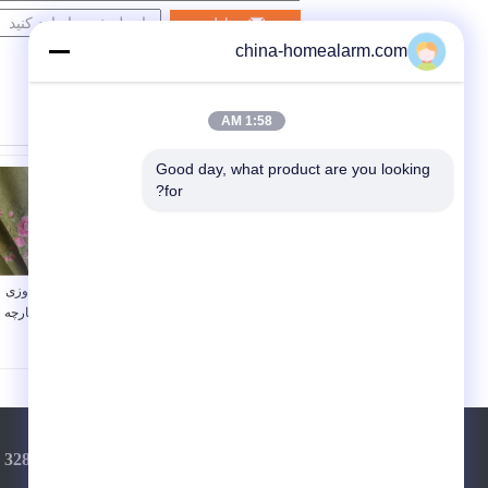
مخاطب
china-homealarm.com
1:58 AM
Good day, what product are you looking 
for?
کت و شلوار / لباس /
مدرن آبی / سبز دوزی
بالش دوزی اثاثه یا لوازم
پارچه های لباس پارچه
داخلی پارچه / پارچه
مواد
دوزی
تلفن:
86-20-3287467