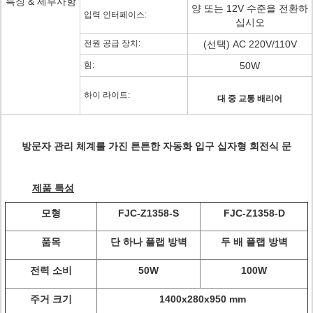
특징 & 세부사항
양 또는 12V 수준을 전환하
입력 인터페이스:
십시오
전원 공급 장치:
(선택) AC 220V/110V
힘:
50W
하이 라이트:
대 중 교통 배리어
방문자 관리 체계를 가진 튼튼한 자동화 입구 십자형 회전식 문
제품 특성
모형
FJC-Z1358-S
FJC-Z1358-D
품목
단 하나 플랩 방벽
두 배 플랩 방벽
전력 소비
50W
100W
주거 크기
1400x280x950 mm