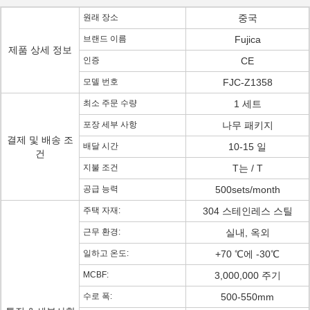
원래 장소
중국
브랜드 이름
Fujica
제품 상세 정보
인증
CE
모델 번호
FJC-Z1358
최소 주문 수량
1 세트
포장 세부 사항
나무 패키지
결제 및 배송 조
배달 시간
10-15 일
건
지불 조건
T는 / T
공급 능력
500sets/month
주택 자재:
304 스테인레스 스틸
근무 환경:
실내, 옥외
일하고 온도:
+70 ℃에 -30℃
MCBF:
3,000,000 주기
수로 폭:
500-550mm