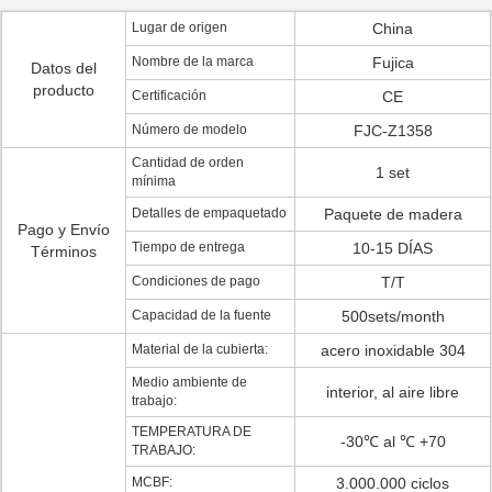
Lugar de origen
China
Nombre de la marca
Fujica
Datos del
producto
Certificación
CE
Número de modelo
FJC-Z1358
Cantidad de orden
1 set
mínima
Detalles de empaquetado
Paquete de madera
Pago y Envío
Tiempo de entrega
10-15 DÍAS
Términos
Condiciones de pago
T/T
Capacidad de la fuente
500sets/month
Material de la cubierta:
acero inoxidable 304
Medio ambiente de
interior, al aire libre
trabajo:
TEMPERATURA DE
-30℃ al ℃ +70
TRABAJO:
MCBF:
3.000.000 ciclos