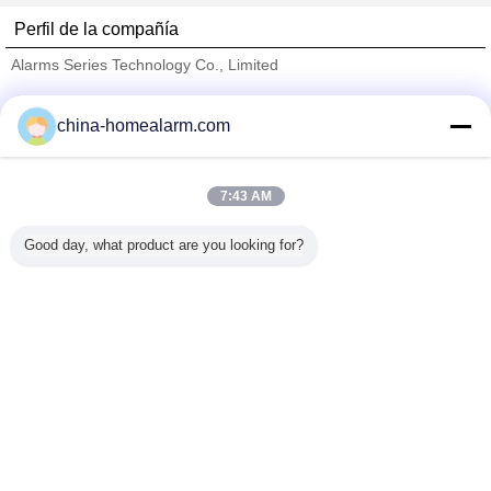
Perfil de la compañía
Alarms Series Technology Co., Limited
proveedores calificados
china-homealarm.com
Trust Seal
Verified Suplier
7:43 AM
Inicio
Good day, what product are you looking for?
Todos los productos
Mapa del Sitio
Contactar Ahora
Solicitar una cotización
Cambie la lengua