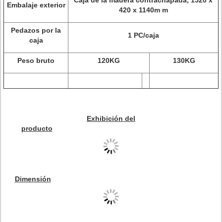
Caja de la madera contrachapada, 1520 x
Embalaje exterior
420 x 1140m m
Pedazos por la
1 PC/caja
caja
Peso bruto
120KG
130KG
Exhibición del
producto
Dimensión