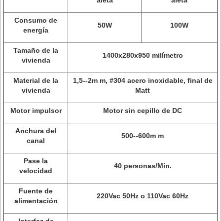
aleta
aleta
Consumo de
50W
100W
energía
Tamaño de la
1400x280x950 milímetro
vivienda
Material de la
1,5--2m m, #304 acero inoxidable, final de
vivienda
Matt
Motor impulsor
Motor sin cepillo de DC
Anchura del
500--600m m
canal
Pase la
40 personas/Min.
velocidad
Fuente de
220Vac 50Hz o 110Vac 60Hz
alimentación