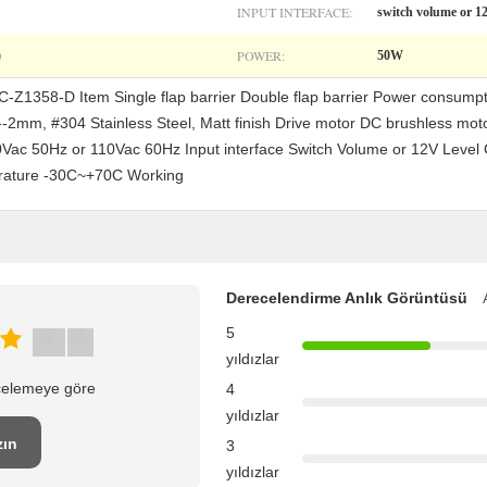
INPUT INTERFACE:
switch volume or 12
POWER:
)
50W
C-Z1358-D Item Single flap barrier Double flap barrier Power consum
2mm, #304 Stainless Steel, Matt finish Drive motor DC brushless mo
Vac 50Hz or 110Vac 60Hz Input interface Switch Volume or 12V Level
erature -30C~+70C Working
Derecelendirme Anlık Görüntüsü
5
yıldızlar
ncelemeye göre
4
yıldızlar
zın
3
yıldızlar