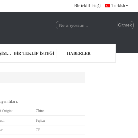
Bir teklif isteği
Turkish
BIZIMLE ILETIŞIME GEÇIN
BIR TEKLIF ISTEĞI
HABERLER
yrıntıları:
f Origin:
China
adı:
Fujica
ka:
CE