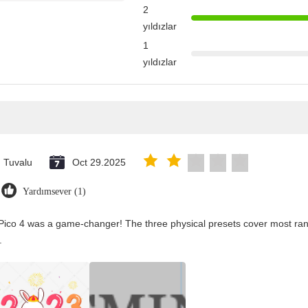
2
yıldızlar
1
yıldızlar
Tuvalu
Oct 29.2025
Yardımsever (1)
Pico 4 was a game-changer! The three physical presets cover most rang
.