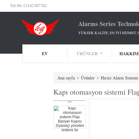
Tel:
86-13145387782
Alarms Series Technol
YÜKSEK KALİTE, EN İYİ HİZMET, 
EV
ÜRÜNLER
HAKKIM
Ana sayfa
Ürünler
Hırsız Alarm Sistemi
Kapı otomasyon sistemi Flap