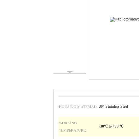
HOUSING MATERIAL:
304 Stainless Steel
WORKING
-30℃ to +70 ℃
TEMPERATURE: