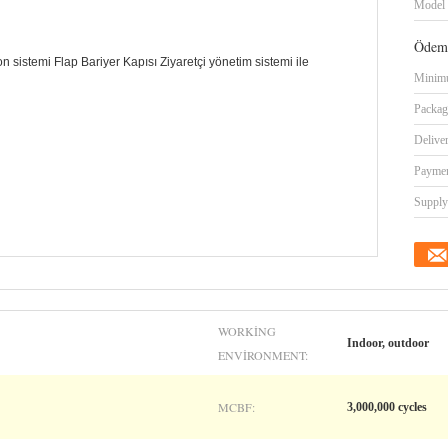
Model
Ödeme
Minimu
Packag
Delive
Paymen
Supply 
WORKING
Indoor, outdoor
ENVIRONMENT:
MCBF:
3,000,000 cycles