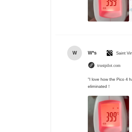
W
W*s
trustpilot.com
"I love how the Pico 4 h
eliminated！