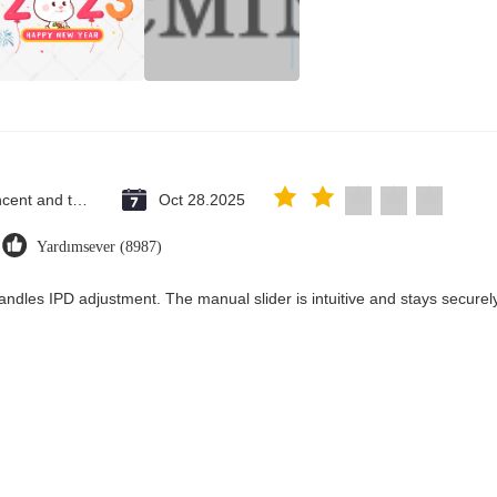
Saint Vincent and the Grenadines
Oct 28.2025
Yardımsever (8987)
andles IPD adjustment. The manual slider is intuitive and stays securely 