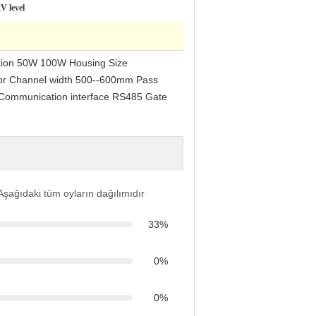
V level
ption 50W 100W Housing Size
tor Channel width 500--600mm Pass
 Communication interface RS485 Gate
Aşağıdaki tüm oyların dağılımıdır
33%
0%
0%