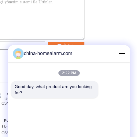
İletişim
china-homealarm.com
2:22 PM
Good day, what product are you looking 
for?
Ev güvenliği için
GSM Kablosuz
Uzaktan Kumanda
Güvenlik Hırsız Ev
GSM Alarm Sistemi
Alarm Sistemleri /