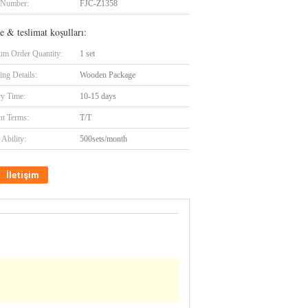
 Number:
FJC-Z1358
 & teslimat koşulları:
m Order Quantity:
1 set
ing Details:
Wooden Package
ry Time:
10-15 days
t Terms:
T/T
Ability:
500sets/month
İletişim