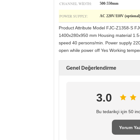
CHANNEL WIDTH:
500-550mm
POWER SUPPLY:
AC 220V/110V (optional
Product Attribute Model FJC-Z1358-S FJ
1400x280x950 mm Housing material 1.5--
speed 40 persons/min. Power supply 220
open while power off Yes Working temp
Genel Değerlendirme
3.0
Bu tedarikçi için 50 i
Yorum Ya