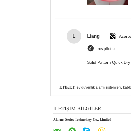
L
Liang
Azerba
trustpilot.com
Solid Pattern Quick D
ETIKET:
,
ev güvenlik alarm sistemleri
kabl
İLETIŞIM BILGILERI
Alarms Series Technology Co., Limited